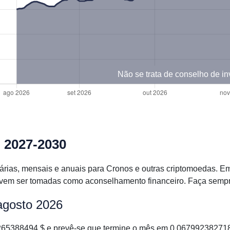
Não se trata de conselho de i
, 2027-2030
iárias, mensais e anuais para Cronos e outras criptomoedas. 
em ser tomadas como aconselhamento financeiro. Faça sempre a
agosto 2026
5388494 $ e prevê-se que termine o mês em 0.0679923827181