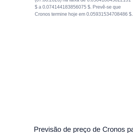
$ a 0.074144183856075 $. Prevê-se que
Cronos termine hoje em 0.05931534708486 $.
Previsão de preço de Cronos p