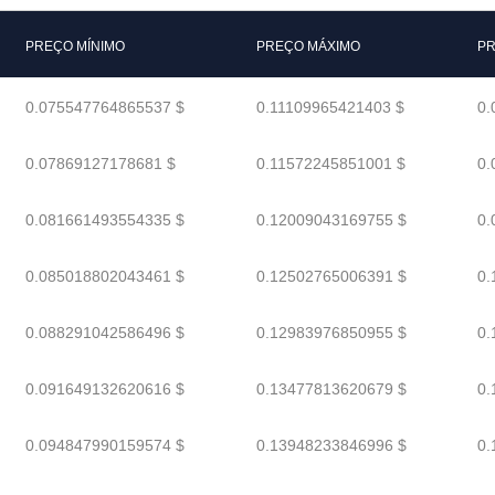
PREÇO MÍNIMO
PREÇO MÁXIMO
PR
0.075547764865537 $
0.11109965421403 $
0.
0.07869127178681 $
0.11572245851001 $
0.
0.081661493554335 $
0.12009043169755 $
0.
0.085018802043461 $
0.12502765006391 $
0.
0.088291042586496 $
0.12983976850955 $
0.
0.091649132620616 $
0.13477813620679 $
0.
0.094847990159574 $
0.13948233846996 $
0.