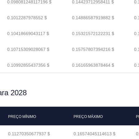
0.098081248117196 $
0.14423712958411 $
0.
0.1012287978552 $
0.14886587919882 $
0.
0.10418669043117 $
0.15321572122231 $
0.
0.10715309028067 $
0.15757807394216 $
0.
0.10992855437356 $
0.16165963878464 $
0.
ara 2028
PREÇO MÍNIMO
PREÇO MÁXIMO
P
0.11270350677937 $
0.16574045114613 $
0