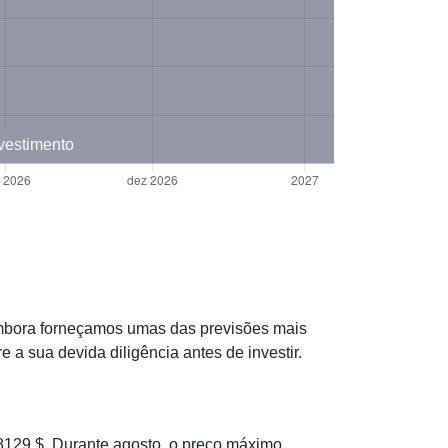
nvestimento
Embora forneçamos umas das previsões mais
 sua devida diligência antes de investir.
29 $. Durante agosto, o preço máximo