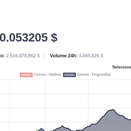
0.053205 $
do:
2,516,878,962 $
Volume 24h:
4,065,826 $
Selecion