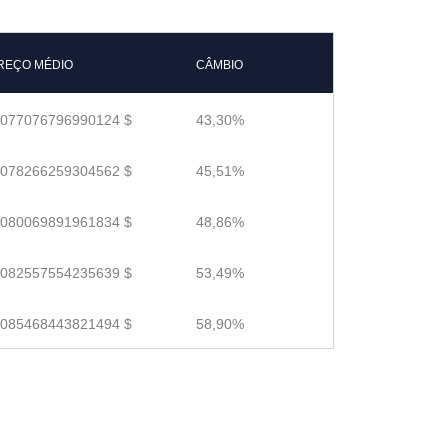
REÇO MÉDIO
CÂMBIO
.077076796990124 $
43,30%
.078266259304562 $
45,51%
.080069891961834 $
48,86%
.082557554235639 $
53,49%
.085468443821494 $
58,90%