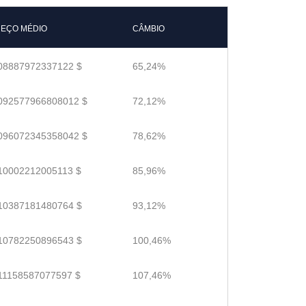
EÇO MÉDIO
CÂMBIO
08887972337122 $
65,24%
092577966808012 $
72,12%
096072345358042 $
78,62%
10002212005113 $
85,96%
10387181480764 $
93,12%
10782250896543 $
100,46%
11158587077597 $
107,46%