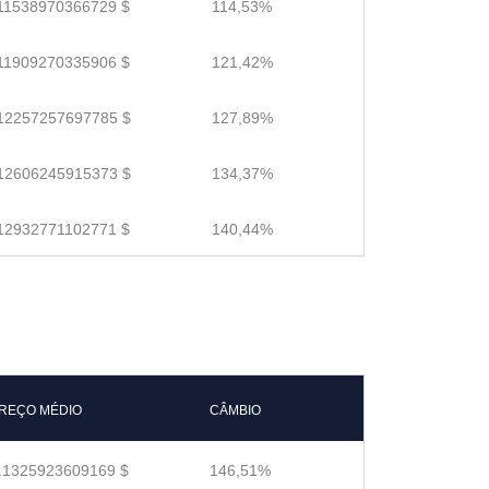
11538970366729 $
114,53%
11909270335906 $
121,42%
12257257697785 $
127,89%
12606245915373 $
134,37%
12932771102771 $
140,44%
REÇO MÉDIO
CÂMBIO
.1325923609169 $
146,51%