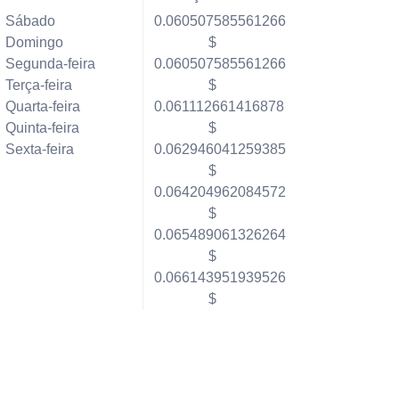
Sábado
0.060507585561266
Domingo
$
Segunda-feira
0.060507585561266
Terça-feira
$
Quarta-feira
0.061112661416878
Quinta-feira
$
Sexta-feira
0.062946041259385
$
0.064204962084572
$
0.065489061326264
$
0.066143951939526
$