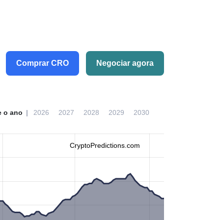
Comprar CRO
Negociar agora
e o ano
2026
2027
2028
2029
2030
CryptoPredictions.com