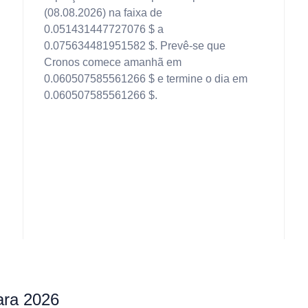
(08.08.2026) na faixa de
0.051431447727076 $ a
0.075634481951582 $. Prevê-se que
Cronos comece amanhã em
0.060507585561266 $ e termine o dia em
0.060507585561266 $.
ara 2026