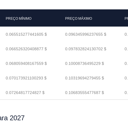
PREÇO MÍNIMO
PREÇO MÁXIMO
P
0.065515277441605 $
0.096345996237655 $
0
0.066526320408877 $
0.097832824130702 $
0
0.068059408167559 $
0.10008736495229 $
0
0.070173921100293 $
0.10319694279455 $
0
0.07264817724827 $
0.10683555477687 $
0
ara 2027