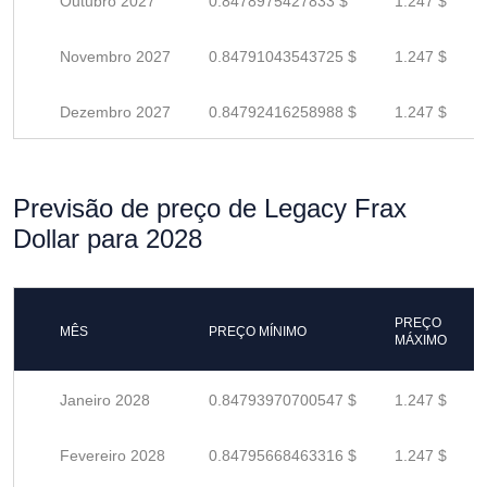
Outubro 2027
0.8478975427833 $
1.247 $
Novembro 2027
0.84791043543725 $
1.247 $
Dezembro 2027
0.84792416258988 $
1.247 $
Previsão de preço de Legacy Frax
Dollar para 2028
PREÇO
MÊS
PREÇO MÍNIMO
MÁXIMO
Janeiro 2028
0.84793970700547 $
1.247 $
Fevereiro 2028
0.84795668463316 $
1.247 $