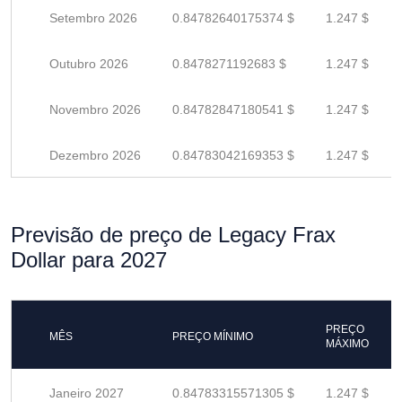
Setembro 2026
0.84782640175374 $
1.247 $
Outubro 2026
0.8478271192683 $
1.247 $
Novembro 2026
0.84782847180541 $
1.247 $
Dezembro 2026
0.84783042169353 $
1.247 $
Previsão de preço de Legacy Frax
Dollar para 2027
PREÇO
MÊS
PREÇO MÍNIMO
MÁXIMO
Janeiro 2027
0.84783315571305 $
1.247 $