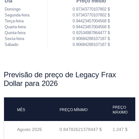
Dia
Preço médio
Domingo
0.97343770107802 $
Segunda-feira
0.97343770107802 $
Terça-feira
0.94423457004568 $
Quarta-feira
0.94423457004568 $
Quinta-feira
0.92534987864477 $
Sexta-feira
0.90684288107187 $
Sábado
0.90684288107187 $
Previsão de preço de Legacy Frax
Dollar para 2026
PREÇO
MÊS
PREÇO MÍNIMO
MÁXIMO
Agosto 2026
0.84782621378447 $
1.247 $