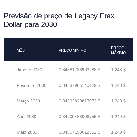
Previsão de preço de Legacy Frax
Dollar para 2030
PREÇO
MÊS
PREÇO MÍNIMO
MÁXIMO
Janeiro 2030
0.84881736993288 $
1.248 $
Fevereiro 2030
0.84887985140129 $
1.248 $
Março 2030
0.84893820817072 $
1.248 $
Abril 2030
0.84900486006755 $
1.249 $
Maio 2030
0.84907158612952 $
1.249 $