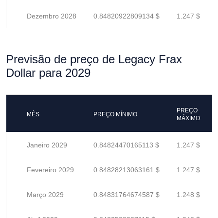
Dezembro 2028
0.84820922809134 $
1.247 $
Previsão de preço de Legacy Frax
Dollar para 2029
PREÇO
MÊS
PREÇO MÍNIMO
MÁXIMO
Janeiro 2029
0.84824470165113 $
1.247 $
Fevereiro 2029
0.84828213063161 $
1.247 $
Março 2029
0.84831764674587 $
1.248 $