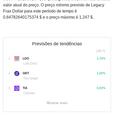
valor atual do preço. O preço mínimo previsto de Legacy
Frax Dollar para este período de tempo é
0.84782640175374 $ e o preço máximo é 1.247 $.
Previsões de tendências
24h %
1.
LDO
1,70%
Lido DAO
2.
GRT
1,00%
The Graph
3.
TIA
0,50%
Celestia
Mostrar mais