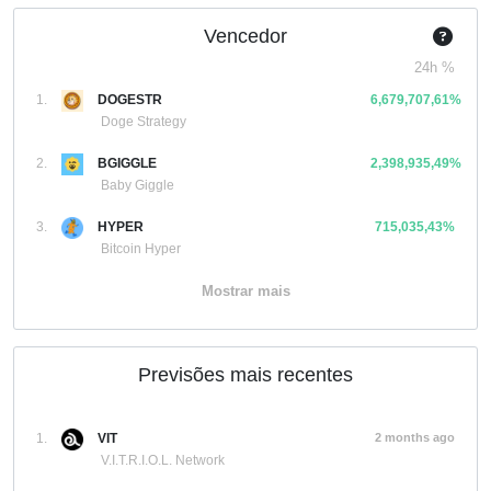
Vencedor
24h %
1.
DOGESTR
6,679,707,61%
Doge Strategy
2.
BGIGGLE
2,398,935,49%
Baby Giggle
3.
HYPER
715,035,43%
Bitcoin Hyper
Mostrar mais
Previsões mais recentes
1.
VIT
2 months ago
V.I.T.R.I.O.L. Network