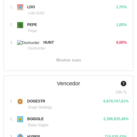
1.
LDO
1,70%
Lido DAO
2.
PEPE
1,00%
Pepe
3.
HUNT
0,00%
Dexhunter
Mostrar mais
Vencedor
24h %
1.
DOGESTR
6,679,707,61%
Doge Strategy
2.
BGIGGLE
2,398,935,49%
Baby Giggle
3.
HYPER
715,035,43%