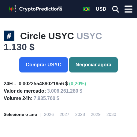
USD
Circle USYC
USYC
1.130 $
Comprar USYC
Negociar agora
24H
0.002255489021956 $
(0,20%)
Valor de mercado:
3,006,261,280 $
Volume 24h:
7,935.760 $
Selecione o ano
2026
2027
2028
2029
2030