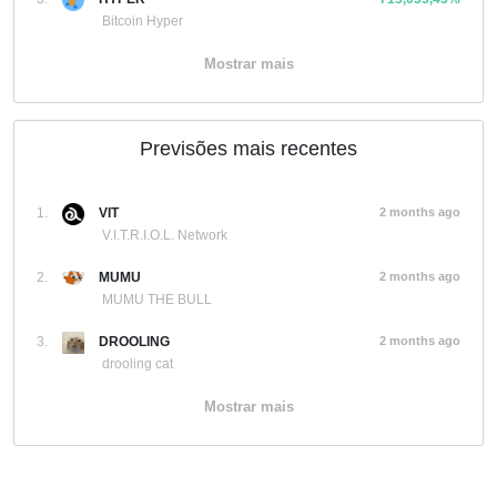
Bitcoin Hyper
Mostrar mais
Previsões mais recentes
1.
VIT
2 months ago
V.I.T.R.I.O.L. Network
2.
MUMU
2 months ago
MUMU THE BULL
3.
DROOLING
2 months ago
drooling cat
Mostrar mais