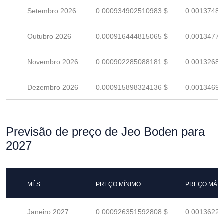
Setembro 2026
0.000934902510983 $
0.00137485
Outubro 2026
0.000916444815065 $
0.00134771
Novembro 2026
0.000902285088181 $
0.00132688
Dezembro 2026
0.000915898324136 $
0.00134690
Previsão de preço de Jeo Boden para
2027
MÊS
PREÇO MÍNIMO
PREÇO MÁX
Janeiro 2027
0.000926351592808 $
0.00136228