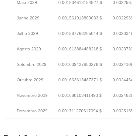
Maio 2029
0.001534613154827 $
0.00225678
Junho 2029
0.001561918860033 $
0.00229693
Julho 2029
0.001587763285044 $
0.00233494
Agosto 2029
0.001613884488218 $
0.00237335
Setembro 2029
0.001639427883278 $
0.00241092
Outubro 2029
0.001663613487371 $
0.00244649
Novembro 2029
0.001688103411493 $
0.00248250
Dezembro 2029
0.001711270617094 $
0.00251657