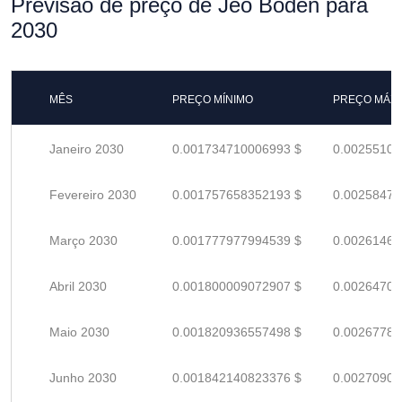
Previsão de preço de Jeo Boden para
2030
MÊS
PREÇO MÍNIMO
PREÇO MÁX
Janeiro 2030
0.001734710006993 $
0.00255104
Fevereiro 2030
0.001757658352193 $
0.00258479
Março 2030
0.001777977994539 $
0.00261467
Abril 2030
0.001800009072907 $
0.00264707
Maio 2030
0.001820936557498 $
0.00267784
Junho 2030
0.001842140823376 $
0.00270903