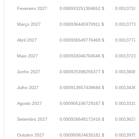
Fevereiro 2027
0.000933251304652 $
0.00137242
Março 2027
0.000936445970911 $
0.00137712
Abril 2027
0.000936549776469 $
0.00137727
Maio 2027
0.000933046704546 $
0.00137212
Junho 2027
0.000925398255377 $
0.00136087
Julho 2027
0.000913657438684 $
0.00134361
Agosto 2027
0.000905106729167 $
0.00133103
Setembro 2027
0.000926648172416 $
0.00136271
Outubro 2027
0.000950624635181 $
0.00139797