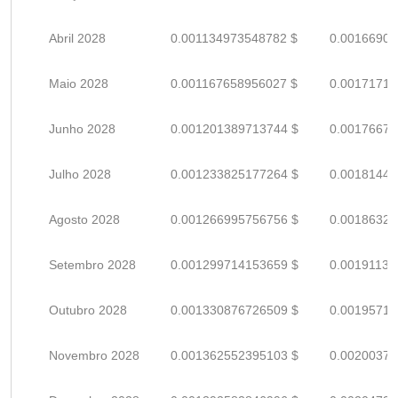
Abril 2028
0.001134973548782 $
0.00166907
Maio 2028
0.001167658956027 $
0.00171714
Junho 2028
0.001201389713744 $
0.00176674
Julho 2028
0.001233825177264 $
0.00181444
Agosto 2028
0.001266995756756 $
0.00186322
Setembro 2028
0.001299714153659 $
0.00191134
Outubro 2028
0.001330876726509 $
0.00195717
Novembro 2028
0.001362552395103 $
0.00200375