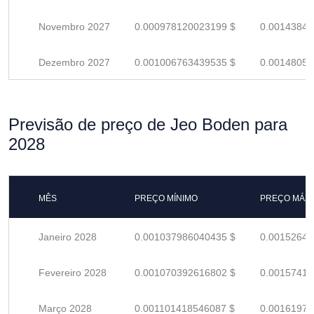
Novembro 2027
0.000978120023199 $
0.00143841
Dezembro 2027
0.001006763439535 $
0.00148053
Previsão de preço de Jeo Boden para
2028
MÊS
PREÇO MÍNIMO
PREÇO MÁX
Janeiro 2028
0.001037986040435 $
0.00152645
Fevereiro 2028
0.001070392616802 $
0.00157410
Março 2028
0.001101418546087 $
0.00161973