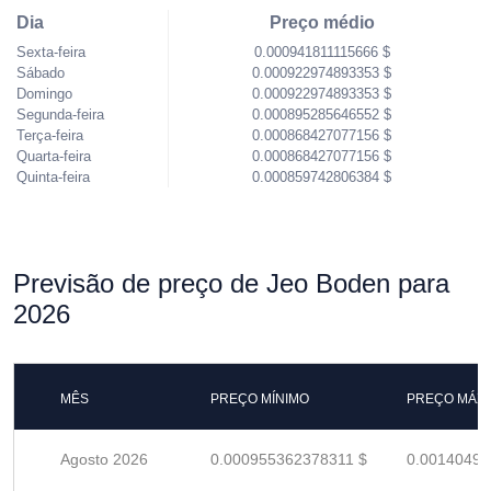
Dia
Preço médio
Sexta-feira
0.000941811115666 $
Sábado
0.000922974893353 $
Domingo
0.000922974893353 $
Segunda-feira
0.000895285646552 $
Terça-feira
0.000868427077156 $
Quarta-feira
0.000868427077156 $
Quinta-feira
0.000859742806384 $
Previsão de preço de Jeo Boden para
2026
MÊS
PREÇO MÍNIMO
PREÇO MÁX
Agosto 2026
0.000955362378311 $
0.00140494