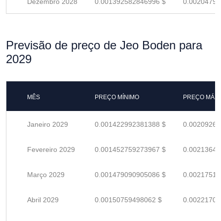
Dezembro 2028
0.001392582846996 $
0.00204791
Previsão de preço de Jeo Boden para
2029
MÊS
PREÇO MÍNIMO
PREÇO MÁX
Janeiro 2029
0.001422992381388 $
0.00209263
Fevereiro 2029
0.001452759273967 $
0.00213641
Março 2029
0.001479090905086 $
0.00217513
Abril 2029
0.00150759498062 $
0.00221705