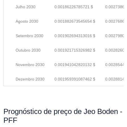
Julho 2030
0.00186226785721 $
0.00273862
Agosto 2030
0.001882673545654 $
0.00276863
Setembro 2030
0.001902694313016 $
0.00279807
Outubro 2030
0.001921715326982 $
0.00282605
Novembro 2030
0.001941042820132 $
0.00285447
Dezembro 2030
0.001959391087462 $
0.00288145
Prognóstico de preço de Jeo Boden -
PFF