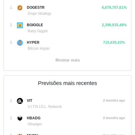
1.
DOGESTR
6,679,707,61%
Doge Strategy
2.
BGIGGLE
2,398,935,49%
Baby Giggle
3.
HYPER
715,035,43%
Bitcoin Hyper
Mostrar mais
Previsões mais recentes
1.
VIT
2 months ago
V.I.T.R.I.O.L. Network
2.
HBADG
2 months ago
Hbadger