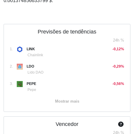
0.001374856633799 $.
Previsões de tendências
24h %
1.
LINK
-0,12%
Chainlink
2.
LDO
-0,29%
Lido DAO
3.
PEPE
-0,56%
Pepe
Mostrar mais
Vencedor
24h %