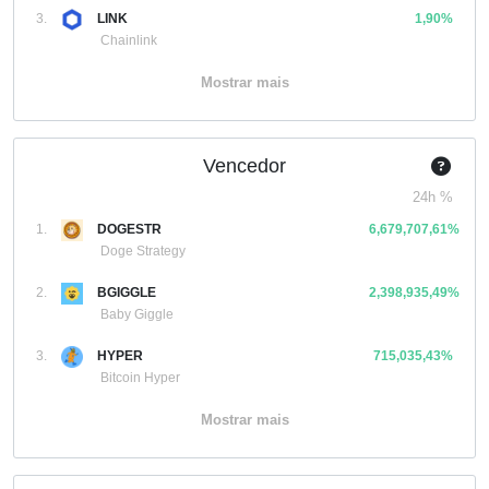
3.
LINK
1,90%
Chainlink
Mostrar mais
Vencedor
24h %
1.
DOGESTR
6,679,707,61%
Doge Strategy
2.
BGIGGLE
2,398,935,49%
Baby Giggle
3.
HYPER
715,035,43%
Bitcoin Hyper
Mostrar mais