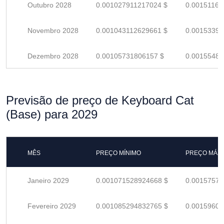
Outubro 2028
0.001027911217024 $
0.00151163
Novembro 2028
0.001043112629661 $
0.00153398
Dezembro 2028
0.00105731806157 $
0.00155487
Previsão de preço de Keyboard Cat
(Base) para 2029
MÊS
PREÇO MÍNIMO
PREÇO MÁX
Janeiro 2029
0.001071528924668 $
0.00157577
Fevereiro 2029
0.001085294832765 $
0.00159602