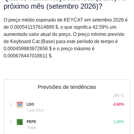
próximo mês (setembro 2026)?
O preço médio esperado de KEYCAT em setembro 2026 é
de 0.000541157614889 $, o que significa 42.59% um
aumentodo valor atual do preço. O preço mínimo previsto
de Keyboard Cat (Base) para este período de tempo é
0.000459983972656 $ e o preço máximo é
0.000676447018611 $.
Previsões de tendências
24h %
1.
LDO
-2,60%
Lido DAO
2.
PEPE
1,30%
Pepe