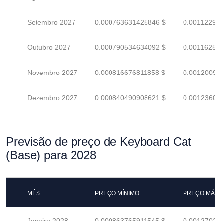
Setembro 2027
0.000763631425846 $
0.00112298
Outubro 2027
0.000790534634092 $
0.00116255
Novembro 2027
0.000816676811858 $
0.00120099
Dezembro 2027
0.000840490908621 $
0.00123601
Previsão de preço de Keyboard Cat
(Base) para 2028
MÊS
PREÇO MÍNIMO
PREÇO MÁX
Janeiro 2028
0.000863765911545 $
0.00127024