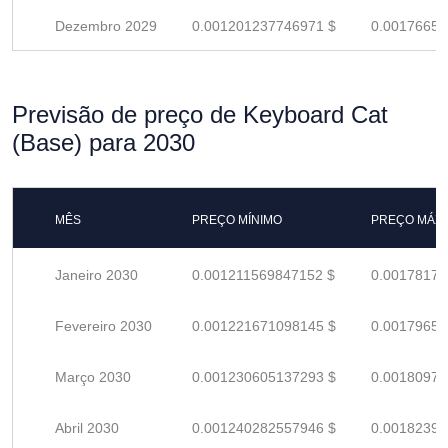
Dezembro 2029
0.001201237746971 $
0.00176652
Previsão de preço de Keyboard Cat
(Base) para 2030
MÊS
PREÇO MÍNIMO
PREÇO MÁX
Janeiro 2030
0.001211569847152 $
0.00178172
Fevereiro 2030
0.001221671098145 $
0.00179657
Março 2030
0.001230605137293 $
0.00180971
Abril 2030
0.001240282557946 $
0.00182394