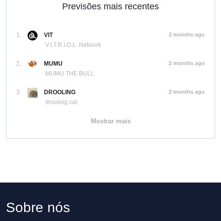
Previsões mais recentes
1.
VIT
2 months ago
V.I.T.R.I.O.L. Network
2.
MUMU
2 months ago
MUMU THE BULL
3.
DROOLING
2 months ago
drooling cat
Mostrar mais
Sobre nós