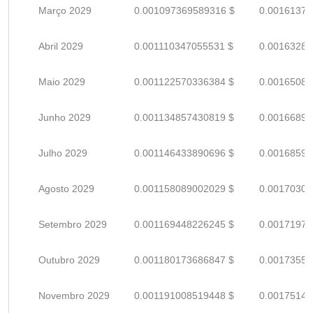
Março 2029
0.001097369589316 $
0.00161377
Abril 2029
0.001110347055531 $
0.00163286
Maio 2029
0.001122570336384 $
0.00165083
Junho 2029
0.001134857430819 $
0.00166890
Julho 2029
0.001146433890696 $
0.00168593
Agosto 2029
0.001158089002029 $
0.00170307
Setembro 2029
0.001169448226245 $
0.00171977
Outubro 2029
0.001180173686847 $
0.00173554
Novembro 2029
0.001191008519448 $
0.00175148