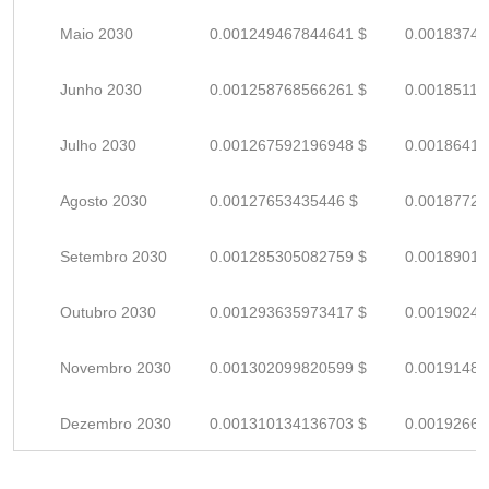
Maio 2030
0.001249467844641 $
0.00183745
Junho 2030
0.001258768566261 $
0.00185113
Julho 2030
0.001267592196948 $
0.00186410
Agosto 2030
0.00127653435446 $
0.00187725
Setembro 2030
0.001285305082759 $
0.00189015
Outubro 2030
0.001293635973417 $
0.00190240
Novembro 2030
0.001302099820599 $
0.00191485
Dezembro 2030
0.001310134136703 $
0.00192666