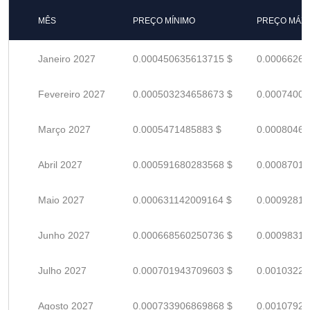
MÊS
PREÇO MÍNIMO
PREÇO MÁX
Janeiro 2027
0.000450635613715 $
0.00066269
Fevereiro 2027
0.000503234658673 $
0.00074005
Março 2027
0.0005471485883 $
0.00080463
Abril 2027
0.000591680283568 $
0.00087011
Maio 2027
0.000631142009164 $
0.00092815
Junho 2027
0.000668560250736 $
0.00098317
Julho 2027
0.000701943709603 $
0.00103227
Agosto 2027
0.000733906869868 $
0.00107927