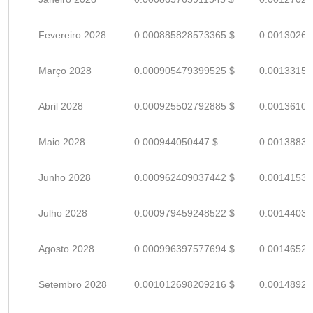
Fevereiro 2028
0.000885828573365 $
0.00130268
Março 2028
0.000905479399525 $
0.00133158
Abril 2028
0.000925502792885 $
0.00136103
Maio 2028
0.000944050447 $
0.00138830
Junho 2028
0.000962409037442 $
0.00141530
Julho 2028
0.000979459248522 $
0.00144038
Agosto 2028
0.000996397577694 $
0.00146529
Setembro 2028
0.001012698209216 $
0.00148926