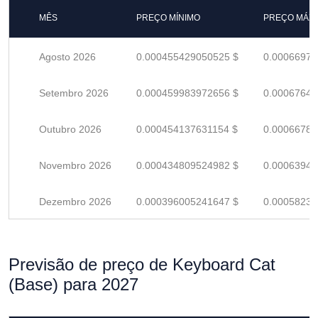
MÊS
PREÇO MÍNIMO
PREÇO MÁX
Agosto 2026
0.000455429050525 $
0.00066974
Setembro 2026
0.000459983972656 $
0.00067644
Outubro 2026
0.000454137631154 $
0.00066784
Novembro 2026
0.000434809524982 $
0.00063942
Dezembro 2026
0.000396005241647 $
0.00058236
Previsão de preço de Keyboard Cat
(Base) para 2027