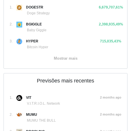
1.
DOGESTR
6,679,707,61%
Doge Strategy
2.
BGIGGLE
2,398,935,49%
Baby Giggle
3.
HYPER
715,035,43%
Bitcoin Hyper
Mostrar mais
Previsões mais recentes
1.
VIT
2 months ago
V.I.T.R.I.O.L. Network
2.
MUMU
2 months ago
MUMU THE BULL