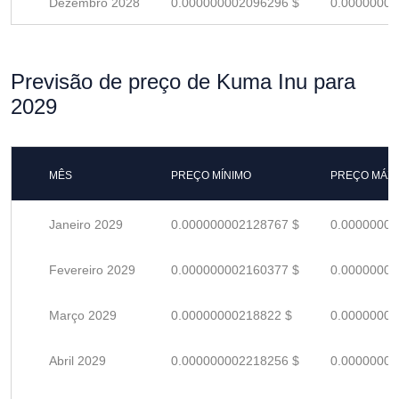
Dezembro 2028
0.000000002096296 $
0.00000000
Previsão de preço de Kuma Inu para
2029
MÊS
PREÇO MÍNIMO
PREÇO MÁX
Janeiro 2029
0.000000002128767 $
0.00000000
Fevereiro 2029
0.000000002160377 $
0.00000000
Março 2029
0.00000000218822 $
0.00000000
Abril 2029
0.000000002218256 $
0.00000000