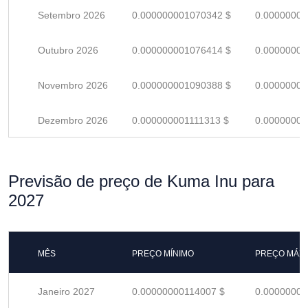
Setembro 2026
0.000000001070342 $
0.00000000
Outubro 2026
0.000000001076414 $
0.00000000
Novembro 2026
0.000000001090388 $
0.00000000
Dezembro 2026
0.000000001111313 $
0.00000000
Previsão de preço de Kuma Inu para
2027
MÊS
PREÇO MÍNIMO
PREÇO MÁX
Janeiro 2027
0.00000000114007 $
0.00000000