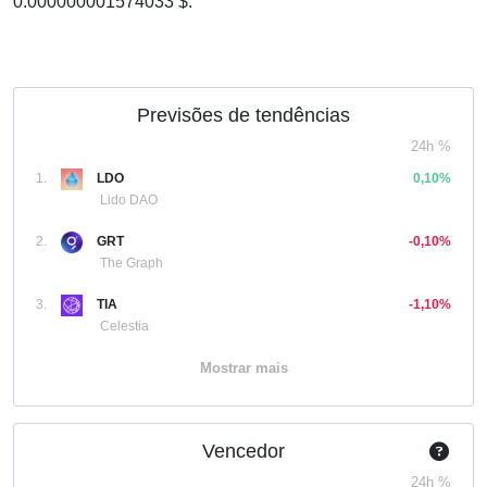
0.000000001574033 $.
Previsões de tendências
24h %
1.
LDO
0,10%
Lido DAO
2.
GRT
-0,10%
The Graph
3.
TIA
-1,10%
Celestia
Mostrar mais
Vencedor
24h %