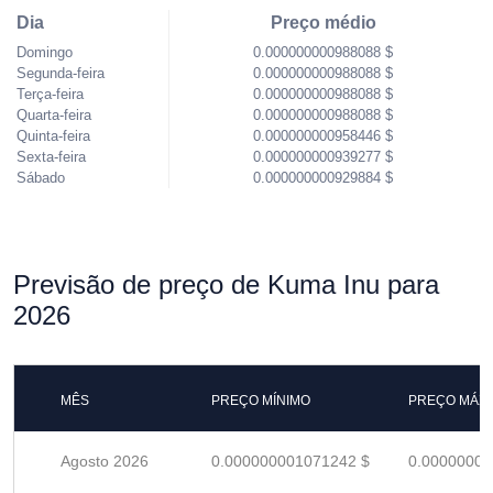
Dia
Preço médio
Domingo
0.000000000988088 $
Segunda-feira
0.000000000988088 $
Terça-feira
0.000000000988088 $
Quarta-feira
0.000000000988088 $
Quinta-feira
0.000000000958446 $
Sexta-feira
0.000000000939277 $
Sábado
0.000000000929884 $
Previsão de preço de Kuma Inu para
2026
MÊS
PREÇO MÍNIMO
PREÇO MÁX
Agosto 2026
0.000000001071242 $
0.00000000