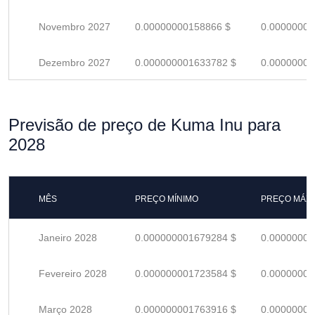
Novembro 2027
0.00000000158866 $
0.00000000
Dezembro 2027
0.000000001633782 $
0.00000000
Previsão de preço de Kuma Inu para
2028
MÊS
PREÇO MÍNIMO
PREÇO MÁX
Janeiro 2028
0.000000001679284 $
0.00000000
Fevereiro 2028
0.000000001723584 $
0.00000000
Março 2028
0.000000001763916 $
0.00000000