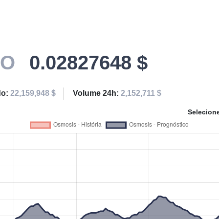
MO
0.02827648 $
do:
22,159,948 $
Volume 24h:
2,152,711 $
Selecion