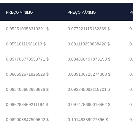
PREÇO MÍNIMO
PREÇO MÁXIMO
P
0.052510358310391 $
0.077221115162339 $
0
0.05516111981013 $
0.081119293838426 $
0
0.057703778553771 $
0.084858497873193 $
0
0.060592571826529 $
0.089106723274308 $
0
0.063406662638676 $
0.093245092115701 $
0
0.066283469211194 $
0.097475690016462 $
0
0.069008847509692 $
0.10148359927896 $
0