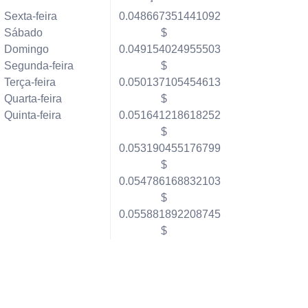
Sexta-feira
0.048667351441092
Sábado
$
Domingo
0.049154024955503
Segunda-feira
$
Terça-feira
0.050137105454613
Quarta-feira
$
Quinta-feira
0.051641218618252
$
0.053190455176799
$
0.054786168832103
$
0.055881892208745
$