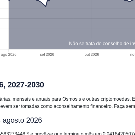
Não se trata de conselho de i
6, 2027-2030
iárias, mensais e anuais para Osmosis e outras criptomoedas
vem ser tomadas como aconselhamento financeiro. Faça sempre 
s agosto 2026
83273448 $ e prevê-se que termine o mês em 0.041842050745