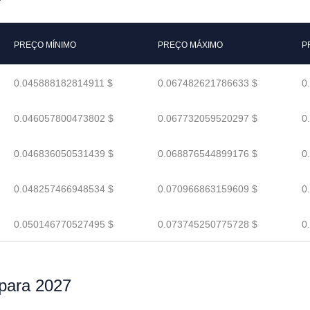
PREÇO MÍNIMO
PREÇO MÁXIMO
P
0.045888182814911 $
0.067482621786633 $
0
0.046057800473802 $
0.067732059520297 $
0
0.046836050531439 $
0.068876544899176 $
0
0.048257466948534 $
0.070966863159609 $
0
0.050146770527495 $
0.073745250775728 $
0
para 2027