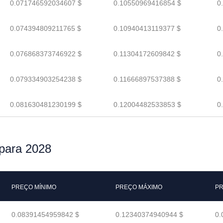
0.071746592034607 $
0.10550969416854 $
0
0.074394809211765 $
0.10940413119377 $
0
0.076868373746922 $
0.11304172609842 $
0
0.079334903254238 $
0.11666897537388 $
0
0.081630481230199 $
0.12004482533853 $
0
para 2028
PREÇO MÍNIMO
PREÇO MÁXIMO
PR
0.08391454959842 $
0.12340374940944 $
0.