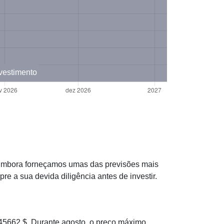
nvestimento
. Embora forneçamos umas das previsões mais
a sua devida diligência antes de investir.
662 $. Durante agosto, o preço máximo