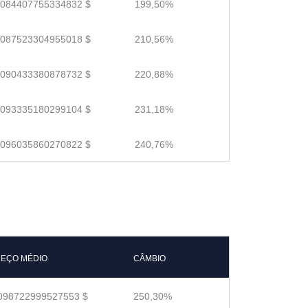
.084407755334832 $
199,50%
.087523304955018 $
210,56%
.090433380878732 $
220,88%
.093335180299104 $
231,18%
.096035860270822 $
240,76%
EÇO MÉDIO
CÂMBIO
098722999527553 $
250,30%