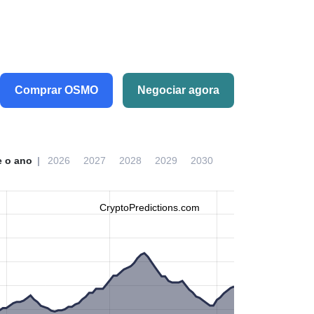
Comprar OSMO
Negociar agora
e o ano
2026
2027
2028
2029
2030
CryptoPredictions.com