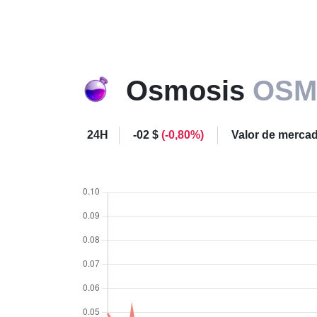
Osmosis
OS
24H
-02 $
(-0,80%)
Valor de merca