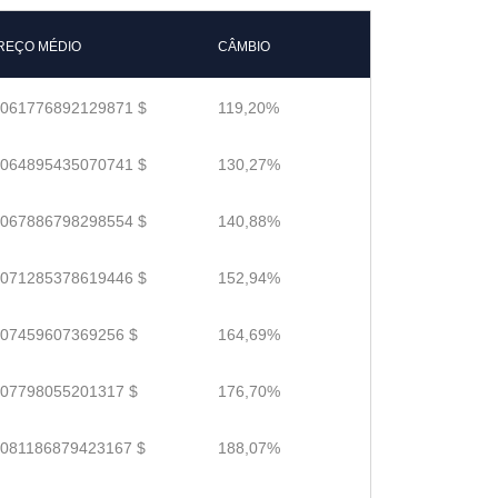
REÇO MÉDIO
CÂMBIO
.061776892129871 $
119,20%
.064895435070741 $
130,27%
.067886798298554 $
140,88%
.071285378619446 $
152,94%
.07459607369256 $
164,69%
.07798055201317 $
176,70%
.081186879423167 $
188,07%