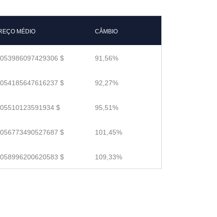
REÇO MÉDIO
CÂMBIO
.053986097429306 $
91,56%
.054185647616237 $
92,27%
.05510123591934 $
95,51%
.056773490527687 $
101,45%
.058996200620583 $
109,33%