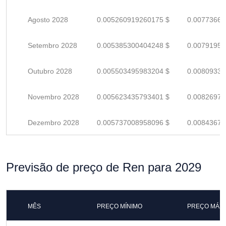
Agosto 2028
0.005260919260175 $
0.00773664
Setembro 2028
0.005385300404248 $
0.00791955
Outubro 2028
0.005503495983204 $
0.00809337
Novembro 2028
0.005623435793401 $
0.00826975
Dezembro 2028
0.005737008958096 $
0.00843677
Previsão de preço de Ren para 2029
MÊS
PREÇO MÍNIMO
PREÇO MÁX