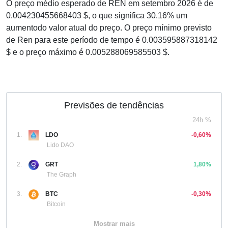
O preço médio esperado de REN em setembro 2026 é de
0.004230455668403 $, o que significa 30.16% um
aumentodo valor atual do preço. O preço mínimo previsto
de Ren para este período de tempo é 0.003595887318142
$ e o preço máximo é 0.005288069585503 $.
Previsões de tendências
24h %
1.
LDO
-0,60%
Lido DAO
2.
GRT
1,80%
The Graph
3.
BTC
-0,30%
Bitcoin
Mostrar mais