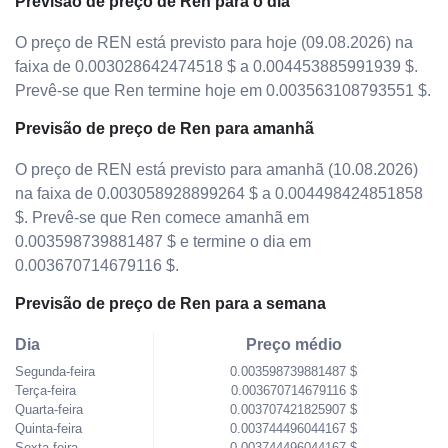
Previsão de preço de Ren para o dia
O preço de REN está previsto para hoje (09.08.2026) na
faixa de 0.003028642474518 $ a 0.004453885991939 $.
Prevê-se que Ren termine hoje em 0.003563108793551 $.
Previsão de preço de Ren para amanhã
O preço de REN está previsto para amanhã (10.08.2026)
na faixa de 0.003058928899264 $ a 0.004498424851858
$. Prevê-se que Ren comece amanhã em
0.003598739881487 $ e termine o dia em
0.003670714679116 $.
Previsão de preço de Ren para a semana
Dia
Preço médio
Segunda-feira
0.003598739881487 $
Terça-feira
0.003670714679116 $
Quarta-feira
0.003707421825907 $
Quinta-feira
0.003744496044167 $
Sexta-feira
0.003744496044167 $