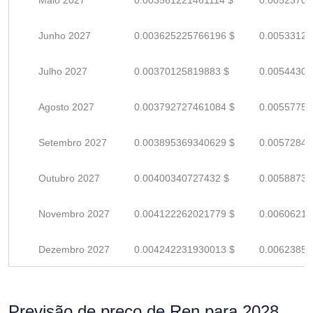
Maio 2027
0.003561221461114 $
0.00523709
Junho 2027
0.003625225766196 $
0.00533121
Julho 2027
0.00370125819883 $
0.00544302
Agosto 2027
0.003792727461084 $
0.00557754
Setembro 2027
0.003895369340629 $
0.00572848
Outubro 2027
0.00400340727432 $
0.00588736
Novembro 2027
0.004122262021779 $
0.00606215
Dezembro 2027
0.004242231930013 $
0.00623857
Previsão de preço de Ren para 2028