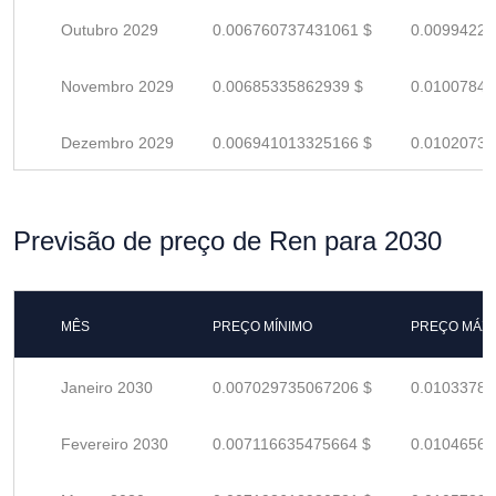
Outubro 2029
0.006760737431061 $
0.00994226
Novembro 2029
0.00685335862939 $
0.01007846
Dezembro 2029
0.006941013325166 $
0.01020737
Previsão de preço de Ren para 2030
MÊS
PREÇO MÍNIMO
PREÇO MÁX
Janeiro 2030
0.007029735067206 $
0.01033784
Fevereiro 2030
0.007116635475664 $
0.01046564