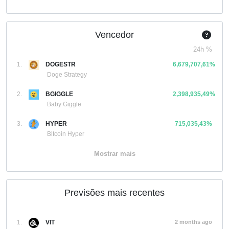
Vencedor
24h %
1.
DOGESTR
6,679,707,61%
Doge Strategy
2.
BGIGGLE
2,398,935,49%
Baby Giggle
3.
HYPER
715,035,43%
Bitcoin Hyper
Mostrar mais
Previsões mais recentes
1.
VIT
2 months ago