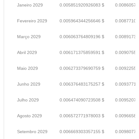
Janeiro 2029
0.005851920926083 $
0.00860576
Fevereiro 2029
0.005964344256646 $
0.00877109
Março 2029
0.006063764809196 $
0.00891730
Abril 2029
0.006171375859591 $
0.00907555
Maio 2029
0.006273379690759 $
0.00922555
Junho 2029
0.006376483175257 $
0.00937718
Julho 2029
0.006474090723508 $
0.00952072
Agosto 2029
0.006572771978003 $
0.00966584
Setembro 2029
0.006669303357155 $
0.00980779