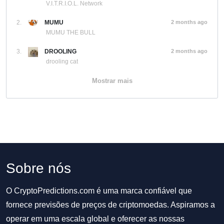
V.I.T.R.I.O.L. Network
2.
MUMU
2 months ago
MUMU THE BULL
3.
DROOLING
2 months ago
drooling cat
Mostrar mais
Sobre nós
O CryptoPredictions.com é uma marca confiável que
fornece previsões de preços de criptomoedas. Aspiramos a
operar em uma escala global e oferecer as nossas