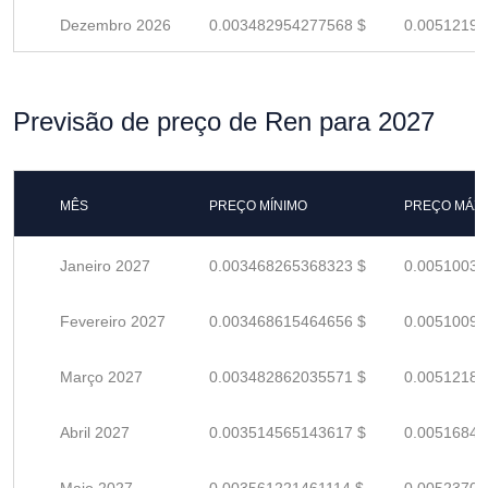
Dezembro 2026
0.003482954277568 $
0.00512199
Previsão de preço de Ren para 2027
MÊS
PREÇO MÍNIMO
PREÇO MÁX
Janeiro 2027
0.003468265368323 $
0.00510039
Fevereiro 2027
0.003468615464656 $
0.00510090
Março 2027
0.003482862035571 $
0.00512185
Abril 2027
0.003514565143617 $
0.00516847