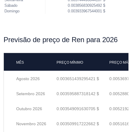
Sábado
0.003856830925492 $
Domingo
0.003933967544001 $
Previsão de preço de Ren para 2026
MÊS
PREÇO MÍNIMO
PREÇO MÁX
Agosto 2026
0.003651439295421 $
0.00536976
Setembro 2026
0.003595887318142 $
0.00528806
Outubro 2026
0.003549091630705 $
0.00521925
Novembro 2026
0.003509917222662 $
0.00516164