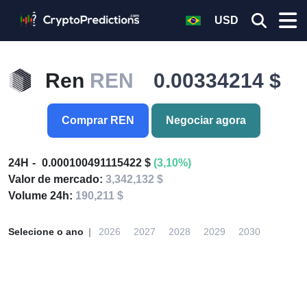
USD
Ren
REN
0.00334214 $
Comprar REN
Negociar agora
24H
0.000100491115422 $
(3,10%)
Valor de mercado:
3,342,132 $
Volume 24h:
190,211 $
Selecione o ano
2026
2027
2028
2029
2030