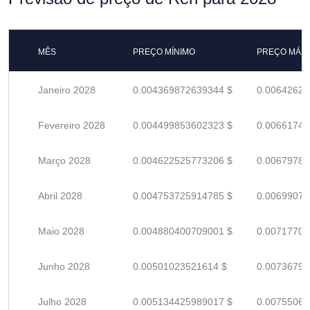
MÊS
PREÇO MÍNIMO
PREÇO MÁX
Janeiro 2028
0.004369872639344 $
0.00642628
Fevereiro 2028
0.004499853602323 $
0.00661743
Março 2028
0.004622525773206 $
0.00679783
Abril 2028
0.004753725914785 $
0.00699077
Maio 2028
0.004880400709001 $
0.00717705
Junho 2028
0.00501023521614 $
0.00736799
Julho 2028
0.005134425989017 $
0.00755062