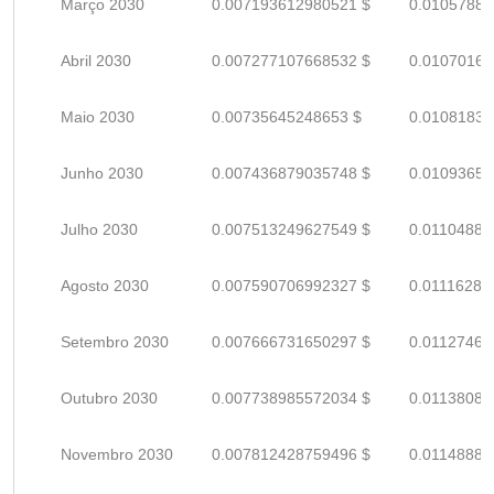
Março 2030
0.007193612980521 $
0.01057884
Abril 2030
0.007277107668532 $
0.01070162
Maio 2030
0.00735645248653 $
0.01081831
Junho 2030
0.007436879035748 $
0.01093658
Julho 2030
0.007513249627549 $
0.01104889
Agosto 2030
0.007590706992327 $
0.01116280
Setembro 2030
0.007666731650297 $
0.01127460
Outubro 2030
0.007738985572034 $
0.01138086
Novembro 2030
0.007812428759496 $
0.01148886