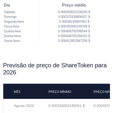
Dia
Preço médio
Sábado
0.000359552239259 $
Domingo
0.000370338806437 $
Segunda-feira
0.00038144897063 $
Terça-feira
0.000392892439749 $
Quarta-feira
0.000400750288544 $
Quinta-feira
0.000408765294315 $
Sexta-feira
0.000412852947258 $
Previsão de preço de ShareToken para
2026
MÊS
PREÇO MÍNIMO
PREÇO MÁX
Agosto 2026
0.000338003189351 $
0.00049706