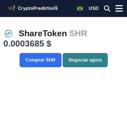
USD
ShareToken
SHR
0.0003685 $
Comprar SHR
Negociar agora