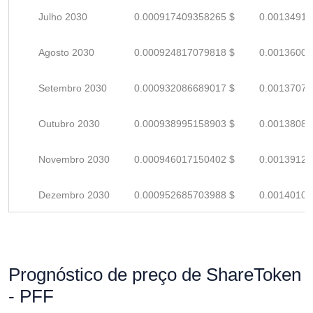
Julho 2030
0.000917409358265 $
0.00134913
Agosto 2030
0.000924817079818 $
0.00136002
Setembro 2030
0.000932086689017 $
0.00137071
Outubro 2030
0.000938995158903 $
0.00138087
Novembro 2030
0.000946017150402 $
0.00139120
Dezembro 2030
0.000952685703988 $
0.00140100
Prognóstico de preço de ShareToken
- PFF