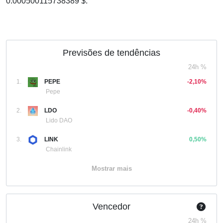
0.000500115738389 $.
Previsões de tendências
24h %
1.
PEPE
-2,10%
Pepe
2.
LDO
-0,40%
Lido DAO
3.
LINK
0,50%
Chainlink
Mostrar mais
Vencedor
24h %