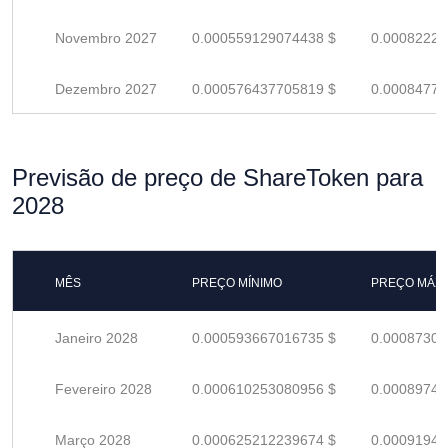
Novembro 2027
0.000559129074438 $
0.00082224
Dezembro 2027
0.000576437705819 $
0.00084770
Previsão de preço de ShareToken para
2028
MÊS
PREÇO MÍNIMO
PREÇO MÁX
Janeiro 2028
0.000593667016735 $
0.00087303
Fevereiro 2028
0.000610253080956 $
0.00089743
Março 2028
0.000625212239674 $
0.00091942