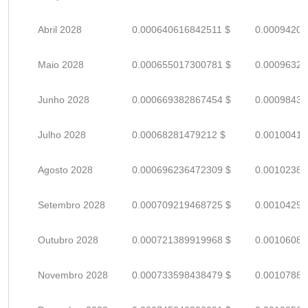
Abril 2028
0.000640616842511 $
0.00094208
Maio 2028
0.000655017300781 $
0.00096326
Junho 2028
0.000669382867454 $
0.00098438
Julho 2028
0.00068281479212 $
0.00100413
Agosto 2028
0.000696236472309 $
0.00102387
Setembro 2028
0.000709219468725 $
0.00104296
Outubro 2028
0.000721389919968 $
0.00106086
Novembro 2028
0.000733598438479 $
0.00107882