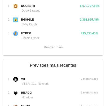
1.
DOGESTR
6,679,707,61%
Doge Strategy
2.
BGIGGLE
2,398,935,49%
Baby Giggle
3.
HYPER
715,035,43%
Bitcoin Hyper
Mostrar mais
Previsões mais recentes
1.
VIT
2 months ago
V.I.T.R.I.O.L. Network
2.
HBADG
2 months ago
Hbadger