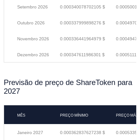
Setembro 2026
0.000340078702105 $
0.00050011
Outubro 2026
0.000337999898276 $
0.00049705
Novembro 2026
0.000336441964979 $
0.00049476
Dezembro 2026
0.000347611986301 $
0.00051119
Previsão de preço de ShareToken para
2027
MÊS
PREÇO MÍNIMO
PREÇO MÁX
Janeiro 2027
0.000362837627238 $
0.00053358