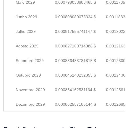
Maio 2029
0.000798038883465 $
0.00117358
Junho 2029
0.000808080075324 $
0.00118835
Julho 2029
0.000817555741147 $
0.00120228
Agosto 2029
0.000827109714988 $
0.00121633
Setembro 2029
0.000836433731815 $
0.00123004
Outubro 2029
0.000845248232353 $
0.00124301
Novembro 2029
0.000854162531164 $
0.00125612
Dezembro 2029
0.000862587185144 $
0.00126851