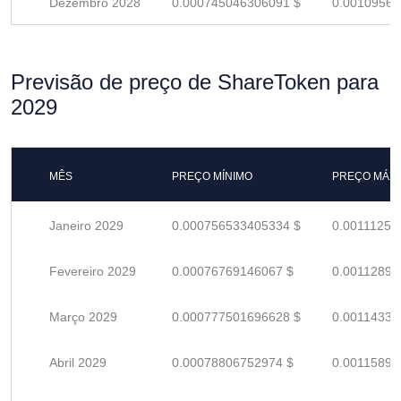
Dezembro 2028
0.000745046306091 $
0.00109565
Previsão de preço de ShareToken para
2029
MÊS
PREÇO MÍNIMO
PREÇO MÁX
Janeiro 2029
0.000756533405334 $
0.00111254
Fevereiro 2029
0.00076769146067 $
0.00112895
Março 2029
0.000777501696628 $
0.00114338
Abril 2029
0.00078806752974 $
0.00115892