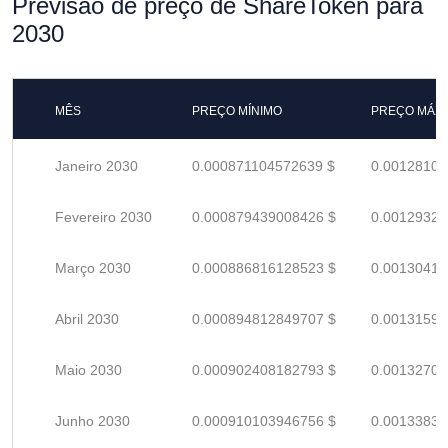
Previsão de preço de ShareToken para
2030
MÊS
PREÇO MÍNIMO
PREÇO MÁX
Janeiro 2030
0.000871104572639 $
0.00128103
Fevereiro 2030
0.000879439008426 $
0.00129329
Março 2030
0.000886816128523 $
0.00130414
Abril 2030
0.000894812849707 $
0.00131590
Maio 2030
0.000902408182793 $
0.00132707
Junho 2030
0.000910103946756 $
0.00133838