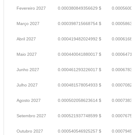
Fevereiro 2027
0.000380849356629 $
0.00056007
Março 2027
0.000398715668754 $
0.00058634
Abril 2027
0.000419482024992 $
0.00061688
Maio 2027
0.000440041880017 $
0.00064712
Junho 2027
0.000461293226017 $
0.00067837
Julho 2027
0.000481578054933 $
0.00070820
Agosto 2027
0.000502058623614 $
0.00073832
Setembro 2027
0.000521937748599 $
0.00076755
Outubro 2027
0.000540546925257 $
0.00079492