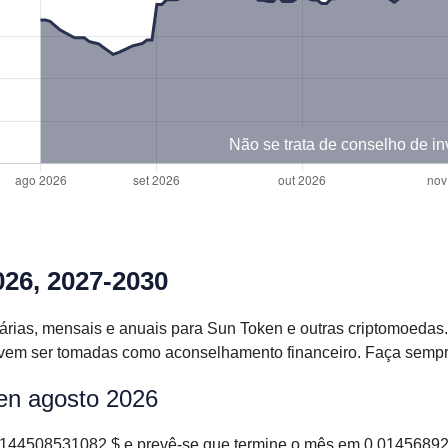
Não se trata de conselho de i
026, 2027-2030
iárias, mensais e anuais para Sun Token e outras criptomoed
em ser tomadas como aconselhamento financeiro. Faça sempre a
en agosto 2026
44508531082 $ e prevê-se que termine o mês em 0.014568922