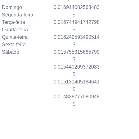
Domingo
0.016914082568483
Segunda-feira
$
Terça-feira
0.016744941742798
Quarta-feira
$
Quinta-feira
0.016242593490514
Sexta-feira
$
Sábado
0.015755315685799
$
0.015440209372083
$
0.015131405184641
$
0.014828777080948
$