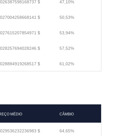
.026387598168737 $
47,10%
.027004258668141 $
50,53%
.027615207854971 $
53,94%
.028257694028246 $
57,52%
.028884919268517 $
61,02%
REÇO MÉDIO
CÂMBIO
.029536232236983 $
64,65%