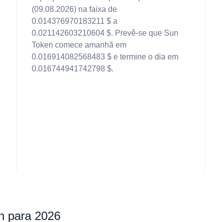
(09.08.2026) na faixa de
0.014376970183211 $ a
0.021142603210604 $. Prevê-se que Sun
Token comece amanhã em
0.016914082568483 $ e termine o dia em
0.016744941742798 $.
n para 2026