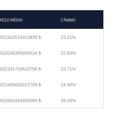
REÇO MÉDIO
CÂMBIO
.021922515413839 $
22,21%
.022035305932624 $
22,83%
.022191716610756 $
23,71%
.022405633222709 $
24,90%
.022664264402083 $
26,34%