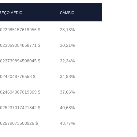
REÇO MÉDIO
CÂMBIO
.022985157619956 $
28,13%
.023359054858771 $
30,21%
.023739894508045 $
32,34%
.0242048776558 $
34,93%
.024694987019369 $
37,66%
.025237017421842 $
40,68%
.02579073508926 $
43,77%