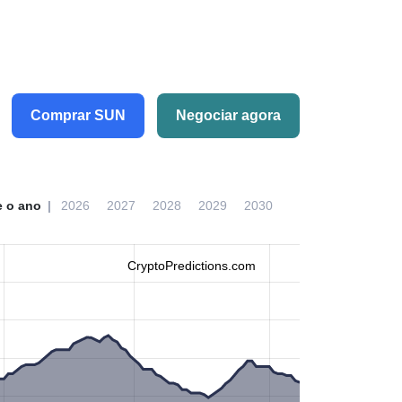
Comprar SUN
Negociar agora
e o ano
2026
2027
2028
2029
2030
CryptoPredictions.com