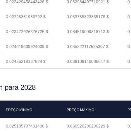
0.022429458443426 $
0.032984497710921 $
0
0.02295361986792 $
0.033755323335176 $
0
0.023472926676725 $
0.034519009818713 $
0
0.024019039924009 $
0.035322117535307 $
0
0.02455218137824 $
0.036106149085647 $
0
n para 2028
PREÇO MÍNIMO
PREÇO MÁXIMO
P
0.025105797401436 $
0.036920290296229 $
0