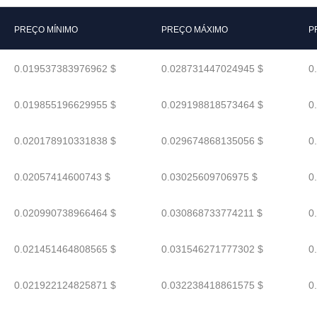
PREÇO MÍNIMO
PREÇO MÁXIMO
P
0.019537383976962 $
0.028731447024945 $
0
0.019855196629955 $
0.029198818573464 $
0
0.020178910331838 $
0.029674868135056 $
0
0.02057414600743 $
0.03025609706975 $
0
0.020990738966464 $
0.030868733774211 $
0
0.021451464808565 $
0.031546271777302 $
0
0.021922124825871 $
0.032238418861575 $
0