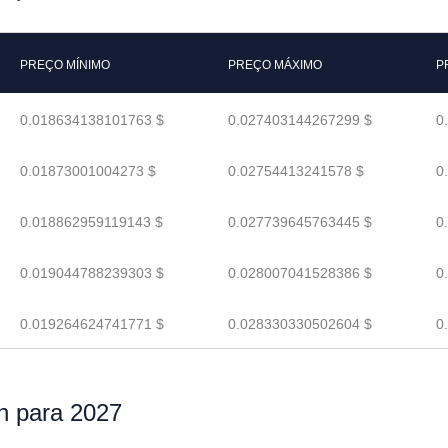
PREÇO MÍNIMO
PREÇO MÁXIMO
P
0.018634138101763 $
0.027403144267299 $
0
0.01873001004273 $
0.02754413241578 $
0
0.018862959119143 $
0.027739645763445 $
0
0.019044788239303 $
0.028007041528386 $
0
0.019264624741771 $
0.028330330502604 $
0
n para 2027