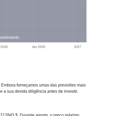
nvestimento
as. Embora forneçamos umas das previsões mais
 sua devida diligência antes de investir.
12843 $. Durante agosto, o preço máximo