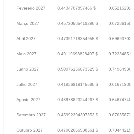
Fevereiro 2027
0.4434707857466 $
0.652162920
Março 2027
0.45720585419298 $
0.672361550
Abril 2027
0.47391718354955 $
0.696937034
Maio 2027
0.49119698828407 $
0.722348512
Junho 2027
0.50976156873529 $
0.749649365
Julho 2027
0.41936919145588 $
0.616719399
Agosto 2027
0.43978823244267 $
0.646747400
Setembro 2027
0.45992394307353 $
0.676358739
Outubro 2027
0.47902066538561 $
0.704442154