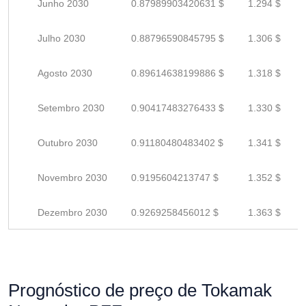
Junho 2030
0.87989903420631 $
1.294 $
Julho 2030
0.88796590845795 $
1.306 $
Agosto 2030
0.89614638199886 $
1.318 $
Setembro 2030
0.90417483276433 $
1.330 $
Outubro 2030
0.91180480483402 $
1.341 $
Novembro 2030
0.9195604213747 $
1.352 $
Dezembro 2030
0.9269258456012 $
1.363 $
Prognóstico de preço de Tokamak