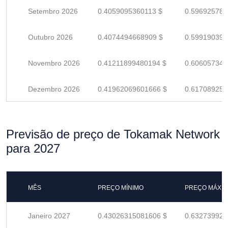
Setembro 2026
0.4059095360113 $
0.596925788
Outubro 2026
0.4074494668909 $
0.599190392
Novembro 2026
0.41211899480194 $
0.606057345
Dezembro 2026
0.41962069601666 $
0.617089258
Previsão de preço de Tokamak Network
para 2027
MÊS
PREÇO MÍNIMO
PREÇO MÁXI
Janeiro 2027
0.43026315081606 $
0.632739927