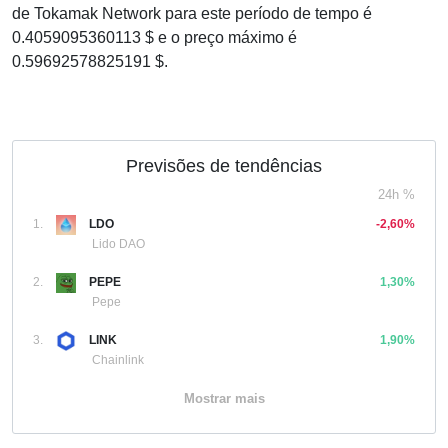
de Tokamak Network para este período de tempo é
0.4059095360113 $ e o preço máximo é
0.59692578825191 $.
Previsões de tendências
24h %
1.
LDO
-2,60%
Lido DAO
2.
PEPE
1,30%
Pepe
3.
LINK
1,90%
Chainlink
Mostrar mais