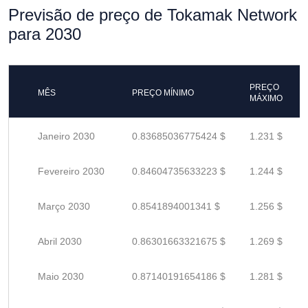
Previsão de preço de Tokamak Network
para 2030
PREÇO
MÊS
PREÇO MÍNIMO
MÁXIMO
Janeiro 2030
0.83685036775424 $
1.231 $
Fevereiro 2030
0.84604735633223 $
1.244 $
Março 2030
0.8541894001341 $
1.256 $
Abril 2030
0.86301663321675 $
1.269 $
Maio 2030
0.87140191654186 $
1.281 $