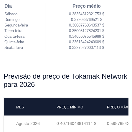
Dia
Preço médio
Sábado
0.38354512321753 $
Domingo
0.372038769521 $
Segunda-feira
0.36087760643537 $
Terça-feira
0.35005127824231 $
Quarta-feira
0.34655076545989 $
Quinta-feira
0.33615424249609 $
Sexta-feira
0.33279270007113 $
Previsão de preço de Tokamak Network
para 2026
MÊS
PREÇO MÍNIMO
PREÇO MÁXI
Agosto 2026
0.40716048814114 $
0.598765423