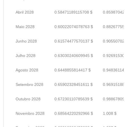
Abril 2028
0.58471189115708 $
0.859870428
Maio 2028
0.60022074078763 $
0.882677559
Junho 2028
0.61574477570137 $
0.905507023
Julho 2028
0.63030240609945 $
0.926915303
Agosto 2028
0.6448855814417 $
0.948361149
Setembro 2028
0.65902328451611 $
0.969151888
Outubro 2028
0.67230110785639 $
0.988678099
Novembro 2028
0.68564220292966 $
1.008 $