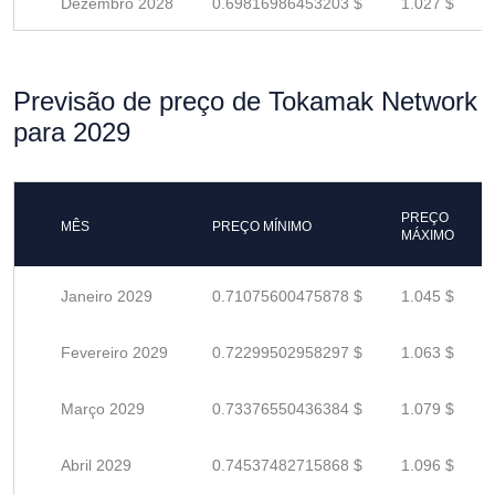
Dezembro 2028
0.69816986453203 $
1.027 $
Previsão de preço de Tokamak Network
para 2029
PREÇO
MÊS
PREÇO MÍNIMO
MÁXIMO
Janeiro 2029
0.71075600475878 $
1.045 $
Fevereiro 2029
0.72299502958297 $
1.063 $
Março 2029
0.73376550436384 $
1.079 $
Abril 2029
0.74537482715868 $
1.096 $