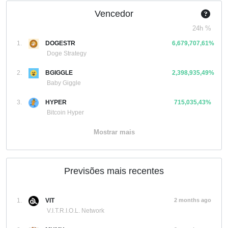
Vencedor
24h %
1.
DOGESTR
6,679,707,61%
Doge Strategy
2.
BGIGGLE
2,398,935,49%
Baby Giggle
3.
HYPER
715,035,43%
Bitcoin Hyper
Mostrar mais
Previsões mais recentes
1.
VIT
2 months ago
V.I.T.R.I.O.L. Network