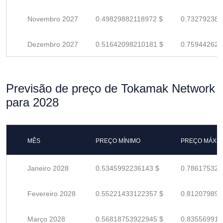
Novembro 2027
0.49829882118972 $
0.732792384
Dezembro 2027
0.51642098210181 $
0.759442620
Previsão de preço de Tokamak Network
para 2028
MÊS
PREÇO MÍNIMO
PREÇO MÁXI
Janeiro 2028
0.5345992236143 $
0.786175328
Fevereiro 2028
0.55221433122357 $
0.812079898
Março 2028
0.56818753922945 $
0.835569910