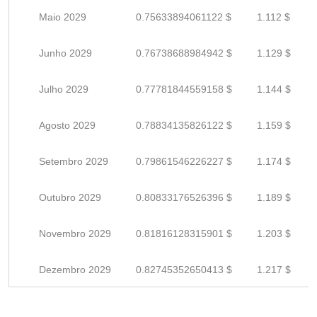
Maio 2029
0.75633894061122 $
1.112 $
Junho 2029
0.76738688984942 $
1.129 $
Julho 2029
0.77781844559158 $
1.144 $
Agosto 2029
0.78834135826122 $
1.159 $
Setembro 2029
0.79861546226227 $
1.174 $
Outubro 2029
0.80833176526396 $
1.189 $
Novembro 2029
0.81816128315901 $
1.203 $
Dezembro 2029
0.82745352650413 $
1.217 $