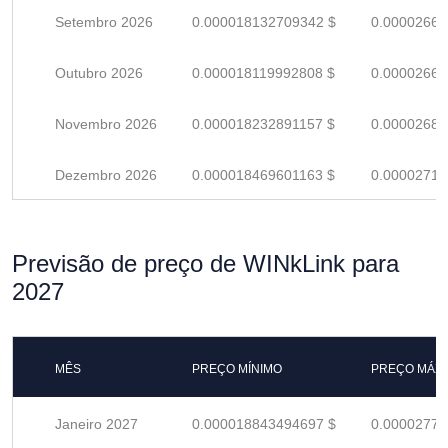
Setembro 2026
0.000018132709342 $
0.00002666
Outubro 2026
0.000018119992808 $
0.00002664
Novembro 2026
0.000018232891157 $
0.00002681
Dezembro 2026
0.000018469601163 $
0.00002716
Previsão de preço de WINkLink para
2027
MÊS
PREÇO MÍNIMO
PREÇO MÁX
Janeiro 2027
0.000018843494697 $
0.00002771