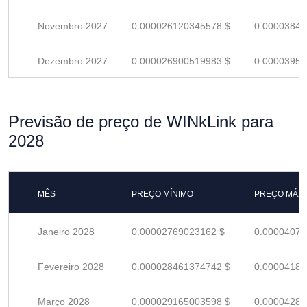
Novembro 2027
0.000026120345578 $
0.00003841
Dezembro 2027
0.000026900519983 $
0.00003955
Previsão de preço de WINkLink para
2028
MÊS
PREÇO MÍNIMO
PREÇO MÁX
Janeiro 2028
0.00002769023162 $
0.00004072
Fevereiro 2028
0.000028461374742 $
0.00004185
Março 2028
0.000029165003598 $
0.00004288