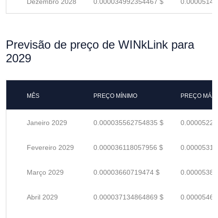
Dezembro 2028
0.000034992354467 $
0.00005145
Previsão de preço de WINkLink para
2029
MÊS
PREÇO MÍNIMO
PREÇO MÁX
Janeiro 2029
0.000035562754835 $
0.00005229
Fevereiro 2029
0.000036118057956 $
0.00005311
Março 2029
0.00003660719474 $
0.00005383
Abril 2029
0.000037134864869 $
0.00005461