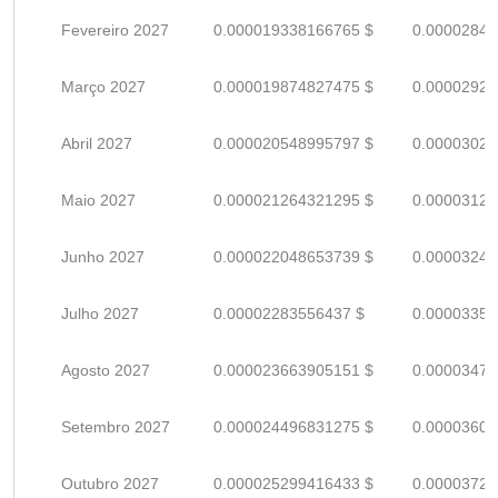
Fevereiro 2027
0.000019338166765 $
0.00002843
Março 2027
0.000019874827475 $
0.00002922
Abril 2027
0.000020548995797 $
0.00003021
Maio 2027
0.000021264321295 $
0.00003127
Junho 2027
0.000022048653739 $
0.00003242
Julho 2027
0.00002283556437 $
0.00003358
Agosto 2027
0.000023663905151 $
0.00003479
Setembro 2027
0.000024496831275 $
0.00003602
Outubro 2027
0.000025299416433 $
0.00003720