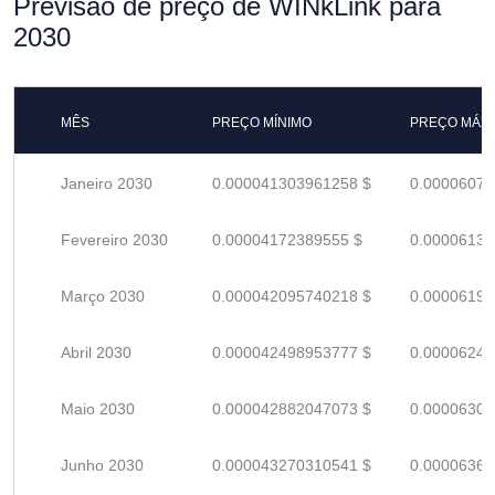
Previsão de preço de WINkLink para
2030
MÊS
PREÇO MÍNIMO
PREÇO MÁX
Janeiro 2030
0.000041303961258 $
0.00006074
Fevereiro 2030
0.00004172389555 $
0.00006135
Março 2030
0.000042095740218 $
0.00006190
Abril 2030
0.000042498953777 $
0.00006249
Maio 2030
0.000042882047073 $
0.00006306
Junho 2030
0.000043270310541 $
0.00006363