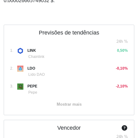
0.000026665749032 $.
Previsões de tendências
24h %
1.
LINK
0,50%
Chainlink
2.
LDO
-0,10%
Lido DAO
3.
PEPE
-2,10%
Pepe
Mostrar mais
Vencedor
24h %