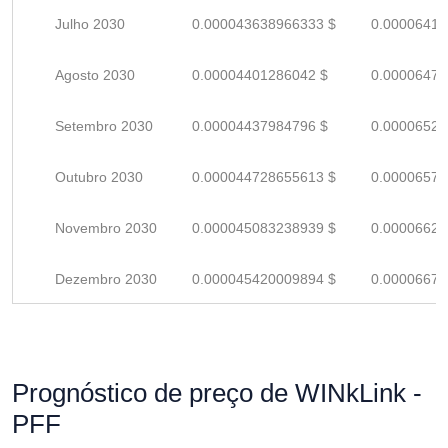
Julho 2030
0.000043638966333 $
0.00006417
Agosto 2030
0.00004401286042 $
0.00006472
Setembro 2030
0.00004437984796 $
0.00006526
Outubro 2030
0.000044728655613 $
0.00006577
Novembro 2030
0.000045083238939 $
0.00006629
Dezembro 2030
0.000045420009894 $
0.00006679
Prognóstico de preço de WINkLink -
PFF