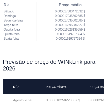
Dia
Preço médio
Sábado
0.000017383472332 $
Domingo
0.000017035802885 $
Segunda-feira
0.000017035802885 $
Terça-feira
0.000016695086827 $
Quarta-feira
0.000016528135959 $
Quinta-feira
0.00001619757324 $
Sexta-feira
0.00001619757324 $
Previsão de preço de WINkLink para
2026
MÊS
PREÇO MÍNIMO
PREÇO MÁX
Agosto 2026
0.000018258223607 $
0.00002685