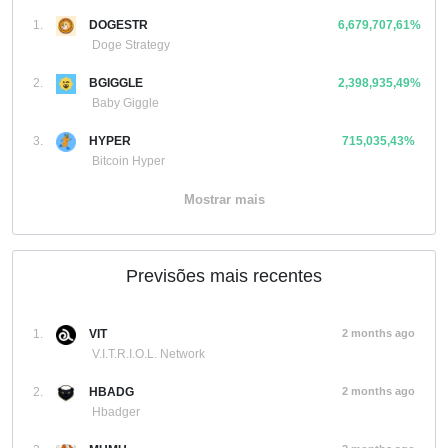
1.
DOGESTR
6,679,707,61%
Doge Strategy
2.
BGIGGLE
2,398,935,49%
Baby Giggle
3.
HYPER
715,035,43%
Bitcoin Hyper
Mostrar mais
Previsões mais recentes
1.
VIT
2 months ago
V.I.T.R.I.O.L. Network
2.
HBADG
2 months ago
Hbadger