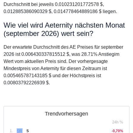
Durchschnitt bei jeweils 0.010231201772578 $,
0.012885386090329 $, 0.014778464889186 $ liegen.
Wie viel wird Aeternity nächsten Monat
(september 2026) wert sein?
Der erwartete Durchschnitt des AE Preises für september
2026 ist 0.006430337815512 $, was 28.71% Anstiegim
Wert vom aktuellen Preis sind. Der vorhergesagte
Mindestpreis von Aeternity für diesen Zeitraum ist
0.005465787143185 $ und der Höchstpreis ist
0.00803792226939 $.
Trendvorhersagen
24h %
1.
S
-0,70%