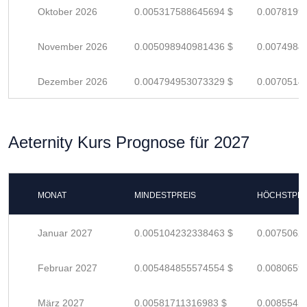
Oktober 2026
0.005317588645694 $
0.0078199
November 2026
0.005098940981436 $
0.0074984
Dezember 2026
0.004794953073329 $
0.0070514
Aeternity Kurs Prognose für 2027
MONAT
MINDESTPREIS
HÖCHSTPRE
Januar 2027
0.005104232338463 $
0.0075062
Februar 2027
0.005484855574554 $
0.0080659
März 2027
0.00581711316983 $
0.0085545