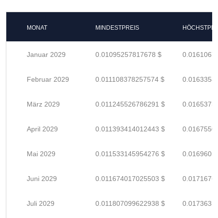
MONAT
MINDESTPREIS
HÖCHSTPRE
Januar 2029
0.01095257817678 $
0.0161067
Februar 2029
0.011108378257574 $
0.0163358
März 2029
0.011245526786291 $
0.0165375
April 2029
0.011393414012443 $
0.0167550
Mai 2029
0.011533145954276 $
0.0169605
Juni 2029
0.011674017025503 $
0.0171676
Juli 2029
0.011807099622938 $
0.0173633