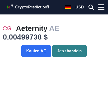
USD
Aeternity
AE
0.00499738 $
Kaufen AE
Jetzt handeln