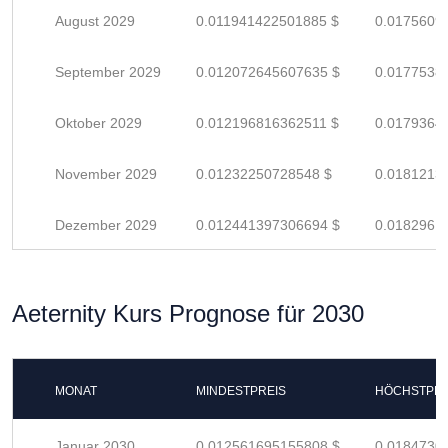
August 2029
0.011941422501885 $
0.0175609
September 2029
0.012072645607635 $
0.0177538
Oktober 2029
0.012196816362511 $
0.0179364
November 2029
0.01232250728548 $
0.0181213
Dezember 2029
0.012441397306694 $
0.0182961
Aeternity Kurs Prognose für 2030
MONAT
MINDESTPREIS
HÖCHSTPRE
Januar 2030
0.012561695155808 $
0.0184730