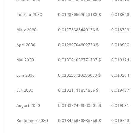
Februar 2030
0.012679502943188 $
0.0186463
März 2030
0.01278385440176 $
0.0187997
April 2030
0.01289704802773 $
0.0189662
Mai 2030
0.013004632771737 $
0.0191244
Juni 2030
0.013113710236659 $
0.0192848
Juli 2030
0.01321731834635 $
0.0194372
August 2030
0.013322438560501 $
0.0195918
September 2030
0.013425656835856 $
0.0197436