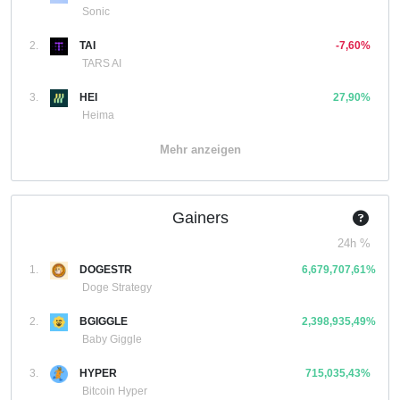
Sonic
2.
TAI
-7,60%
TARS AI
3.
HEI
27,90%
Heima
Mehr anzeigen
Gainers
24h %
1.
DOGESTR
6,679,707,61%
Doge Strategy
2.
BGIGGLE
2,398,935,49%
Baby Giggle
3.
HYPER
715,035,43%
Bitcoin Hyper