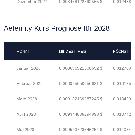
Dezember 2027
0.008458122892565 $
0.0124384
Aeternity Kurs Prognose für 2028
MONAT
MINDESTPREIS
HÖCHSTPRE
Januar 2028
0.008696521506692 $
0.0127890
Februar 2028
0.008925650656621 $
0.0131259
März 2028
0.009132169287245 $
0.0134296
April 2028
0.009344835294898 $
0.0137424
Mai 2028
0.009543728646254 $
0.0140348