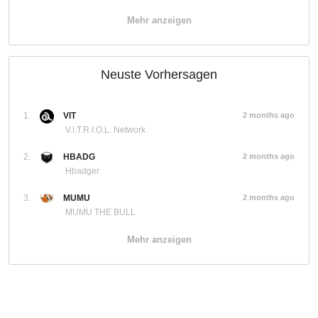
Mehr anzeigen
Neuste Vorhersagen
1.
VIT
2 months ago
V.I.T.R.I.O.L. Network
2.
HBADG
2 months ago
Hbadger
3.
MUMU
2 months ago
MUMU THE BULL
Mehr anzeigen