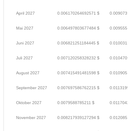
April 2027
0.006170264692571 $
0.0090739
Mai 2027
0.006497803677484 $
0.0095555
Juni 2027
0.006821251184445 $
0.0100312
Juli 2027
0.007120258328232 $
0.0104709
August 2027
0.007415491481598 $
0.0109051
September 2027
0.007697586762215 $
0.0113199
Oktober 2027
0.0079588785211 $
0.0117042
November 2027
0.008217939127294 $
0.0120852