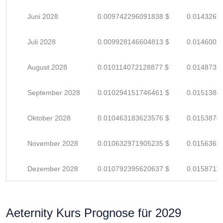
Juni 2028
0.009742296091838 $
0.0143269
Juli 2028
0.009928146604813 $
0.0146002
August 2028
0.010114072128877 $
0.0148736
September 2028
0.010294151746461 $
0.0151384
Oktober 2028
0.010463183623576 $
0.0153870
November 2028
0.010632971905235 $
0.0156367
Dezember 2028
0.010792395620637 $
0.0158711
Aeternity Kurs Prognose für 2029