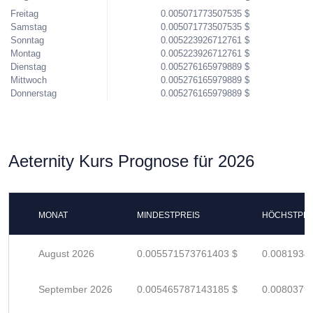
Freitag
0.005071773507535 $
Samstag
0.005071773507535 $
Sonntag
0.005223926712761 $
Montag
0.005223926712761 $
Dienstag
0.005276165979889 $
Mittwoch
0.005276165979889 $
Donnerstag
0.005276165979889 $
Aeternity Kurs Prognose für 2026
MONAT
MINDESTPREIS
HÖCHSTPRE
August 2026
0.005571573761403 $
0.0081934
September 2026
0.005465787143185 $
0.0080379