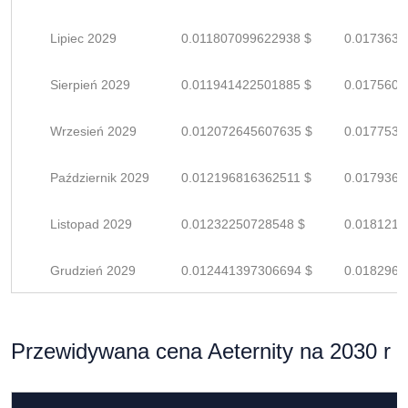
Lipiec 2029
0.011807099622938 $
0.0173633
Sierpień 2029
0.011941422501885 $
0.0175609
Wrzesień 2029
0.012072645607635 $
0.0177538
Październik 2029
0.012196816362511 $
0.0179364
Listopad 2029
0.01232250728548 $
0.0181213
Grudzień 2029
0.012441397306694 $
0.0182961
Przewidywana cena Aeternity na 2030 r