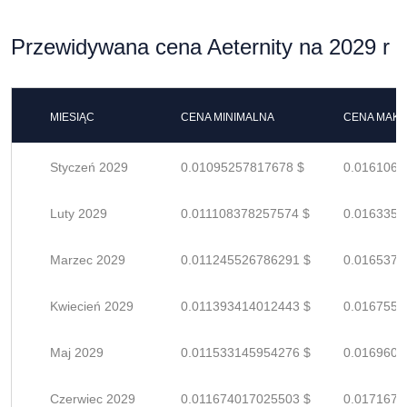
Przewidywana cena Aeternity na 2029 r
MIESIĄC
CENA MINIMALNA
CENA MAK
Styczeń 2029
0.01095257817678 $
0.0161067
Luty 2029
0.011108378257574 $
0.0163358
Marzec 2029
0.011245526786291 $
0.0165375
Kwiecień 2029
0.011393414012443 $
0.0167550
Maj 2029
0.011533145954276 $
0.0169605
Czerwiec 2029
0.011674017025503 $
0.0171676