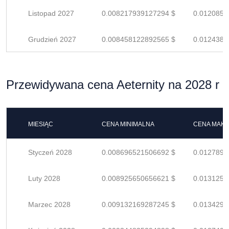
Listopad 2027
0.008217939127294 $
0.0120852
Grudzień 2027
0.008458122892565 $
0.0124384
Przewidywana cena Aeternity na 2028 r
MIESIĄC
CENA MINIMALNA
CENA MAK
Styczeń 2028
0.008696521506692 $
0.0127890
Luty 2028
0.008925650656621 $
0.0131259
Marzec 2028
0.009132169287245 $
0.0134296