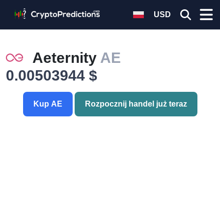
USD
Aeternity
AE
0.00503944 $
Kup AE
Rozpocznij handel już teraz