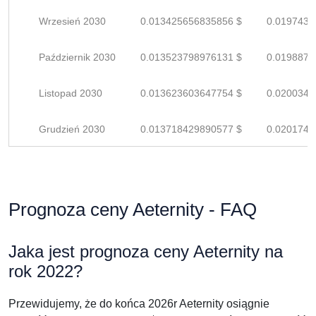
Wrzesień 2030
0.013425656835856 $
0.0197436
Październik 2030
0.013523798976131 $
0.0198879
Listopad 2030
0.013623603647754 $
0.0200347
Grudzień 2030
0.013718429890577 $
0.0201741
Prognoza ceny Aeternity - FAQ
Jaka jest prognoza ceny Aeternity na
rok 2022?
Przewidujemy, że do końca 2026r Aeternity osiągnie