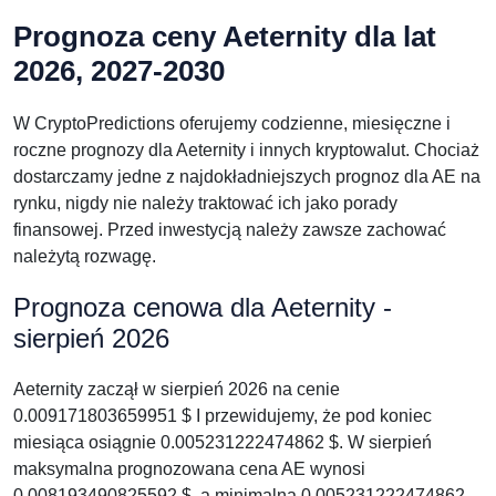
Prognoza ceny Aeternity dla lat
2026, 2027-2030
W CryptoPredictions oferujemy codzienne, miesięczne i
roczne prognozy dla Aeternity i innych kryptowalut. Chociaż
dostarczamy jedne z najdokładniejszych prognoz dla AE na
rynku, nigdy nie należy traktować ich jako porady
finansowej. Przed inwestycją należy zawsze zachować
należytą rozwagę.
Prognoza cenowa dla Aeternity -
sierpień 2026
Aeternity zaczął w sierpień 2026 na cenie
0.009171803659951 $ I przewidujemy, że pod koniec
miesiąca osiągnie 0.005231222474862 $. W sierpień
maksymalna prognozowana cena AE wynosi
0.008193490825592 $, a minimalna 0.005231222474862