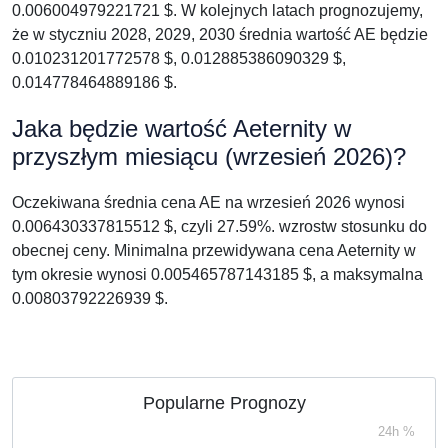
0.006004979221721 $. W kolejnych latach prognozujemy,
że w styczniu 2028, 2029, 2030 średnia wartość AE będzie
0.010231201772578 $, 0.012885386090329 $,
0.014778464889186 $.
Jaka będzie wartość Aeternity w
przyszłym miesiącu (wrzesień 2026)?
Oczekiwana średnia cena AE na wrzesień 2026 wynosi
0.006430337815512 $, czyli 27.59%. wzrostw stosunku do
obecnej ceny. Minimalna przewidywana cena Aeternity w
tym okresie wynosi 0.005465787143185 $, a maksymalna
0.00803792226939 $.
Popularne Prognozy
24h %