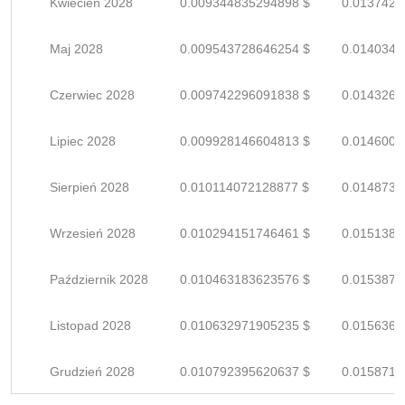
Kwiecień 2028
0.009344835294898 $
0.0137424
Maj 2028
0.009543728646254 $
0.0140348
Czerwiec 2028
0.009742296091838 $
0.0143269
Lipiec 2028
0.009928146604813 $
0.0146002
Sierpień 2028
0.010114072128877 $
0.0148736
Wrzesień 2028
0.010294151746461 $
0.0151384
Październik 2028
0.010463183623576 $
0.0153870
Listopad 2028
0.010632971905235 $
0.0156367
Grudzień 2028
0.010792395620637 $
0.0158711