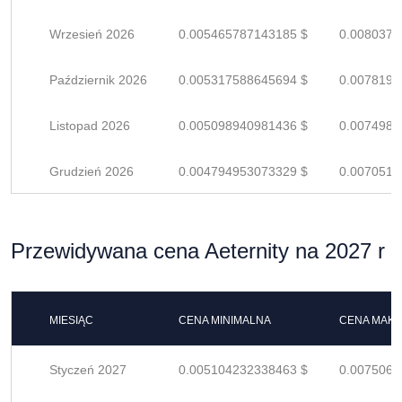
Wrzesień 2026
0.005465787143185 $
0.0080379
Październik 2026
0.005317588645694 $
0.0078199
Listopad 2026
0.005098940981436 $
0.0074984
Grudzień 2026
0.004794953073329 $
0.0070514
Przewidywana cena Aeternity na 2027 r
MIESIĄC
CENA MINIMALNA
CENA MAK
Styczeń 2027
0.005104232338463 $
0.0075062