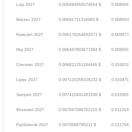
Luty 2027
0.005484855574554 $
0.0080659
Marzec 2027
0.00581711316983 $
0.0085545
Kwiecień 2027
0.006170264692571 $
0.0090739
Maj 2027
0.006497803677484 $
0.0095555
Czerwiec 2027
0.006821251184445 $
0.0100312
Lipiec 2027
0.007120258328232 $
0.0104709
Sierpień 2027
0.007415491481598 $
0.0109051
Wrzesień 2027
0.007697586762215 $
0.0113199
Październik 2027
0.0079588785211 $
0.0117042