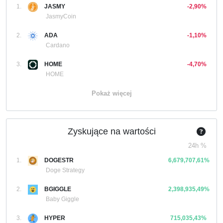
1.
JASMY
-2,90%
JasmyCoin
2.
ADA
-1,10%
Cardano
3.
HOME
-4,70%
HOME
Pokaż więcej
Zyskujące na wartości
24h %
1.
DOGESTR
6,679,707,61%
Doge Strategy
2.
BGIGGLE
2,398,935,49%
Baby Giggle
3.
HYPER
715,035,43%