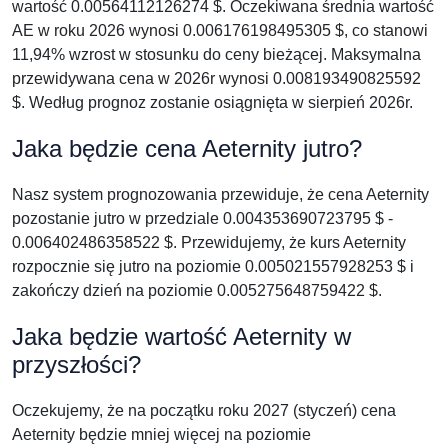
wartość 0.00564112126274 $. Oczekiwana średnia wartość
AE w roku 2026 wynosi 0.006176198495305 $, co stanowi
11,94% wzrost w stosunku do ceny bieżącej. Maksymalna
przewidywana cena w 2026r wynosi 0.008193490825592
$. Według prognoz zostanie osiągnięta w sierpień 2026r.
Jaka będzie cena Aeternity jutro?
Nasz system prognozowania przewiduje, że cena Aeternity
pozostanie jutro w przedziale 0.004353690723795 $ -
0.006402486358522 $. Przewidujemy, że kurs Aeternity
rozpocznie się jutro na poziomie 0.005021557928253 $ i
zakończy dzień na poziomie 0.005275648759422 $.
Jaka będzie wartość Aeternity w
przyszłości?
Oczekujemy, że na początku roku 2027 (styczeń) cena
Aeternity będzie mniej więcej na poziomie