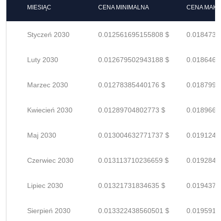
MIESIĄC
CENA MINIMALNA
CENA MAK
Styczeń 2030
0.012561695155808 $
0.0184730
Luty 2030
0.012679502943188 $
0.0186463
Marzec 2030
0.01278385440176 $
0.0187997
Kwiecień 2030
0.01289704802773 $
0.0189662
Maj 2030
0.013004632771737 $
0.0191244
Czerwiec 2030
0.013113710236659 $
0.0192848
Lipiec 2030
0.01321731834635 $
0.0194372
Sierpień 2030
0.013322438560501 $
0.0195918