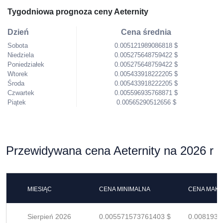
Tygodniowa prognoza ceny Aeternity
Dzień
Cena średnia
Sobota
0.005121989086818 $
Niedziela
0.005275648759422 $
Poniedziałek
0.005275648759422 $
Wtorek
0.005433918222205 $
Środa
0.005433918222205 $
Czwartek
0.005596935768871 $
Piątek
0.00565290512656 $
Przewidywana cena Aeternity na 2026 r
MIESIĄC
CENA MINIMALNA
CENA MAK
Sierpień 2026
0.005571573761403 $
0.0081934