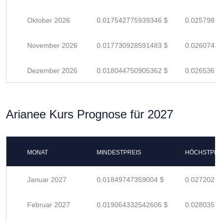
Oktober 2026
0.017542775939346 $
0.0257981
November 2026
0.017730928591483 $
0.0260748
Dezember 2026
0.018044750905362 $
0.0265363
Arianee Kurs Prognose für 2027
MONAT
MINDESTPREIS
HÖCHSTPRE
Januar 2027
0.01849747359004 $
0.0272021
Februar 2027
0.019064332542606 $
0.0280357