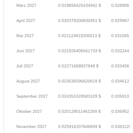
März 2027
0.019656425434942 $
0.0289065
April 2027
0.020378206830451 $
0.0299679
Mai 2027
0.021124819200013 $
0.0310659
Juni 2027
0.021926406561733 $
0.0322447
Juli 2027
0.02271668837848 $
0.0334068
August 2027
0.023536596620619 $
0.0346126
September 2027
0.024351028583109 $
0.0358103
Oktober 2027
0.025128011462269 $
0.0369529
November 2027
0.025916207846849 $
0.0381120