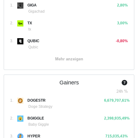
1.
GIGA
2,80%
Gigachad
2.
TX
3,00%
tx
3.
QUBIC
-0,80%
Qubic
Mehr anzeigen
Gainers
24h %
1.
DOGESTR
6,679,707,61%
Doge Strategy
2.
BGIGGLE
2,398,935,49%
Baby Giggle
3.
HYPER
715,035,43%