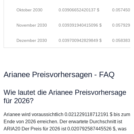
Oktober 2030
0.03906652420137 $
0.0574507
November 2030
0.039391940415096 $
0.0579293
Dezember 2030
0.039700942829849 $
0.0583837
Arianee Preisvorhersagen - FAQ
Wie lautet die Arianee Preisvorhersage
für 2026?
Arianee wird voraussichtlich 0.021229118712191 $ bis zum
Ende von 2026 erreichen. Der erwartete Durchschnitt ist
ARIA20 Der Preis für 2026 ist 0.020792587445526 $, was