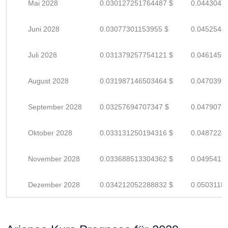
Mai 2028
0.030127251764487 $
0.0443047
Juni 2028
0.03077301153955 $
0.0452544
Juli 2028
0.031379257754121 $
0.0461459
August 2028
0.031987146503464 $
0.0470399
September 2028
0.03257694707347 $
0.0479072
Oktober 2028
0.033131250194316 $
0.0487224
November 2028
0.033688513304362 $
0.0495419
Dezember 2028
0.034212052288832 $
0.0503118