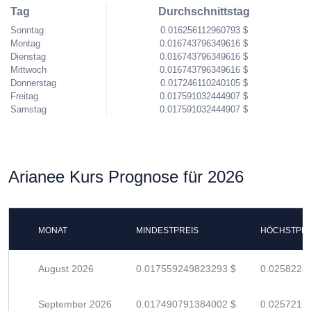
Tag
Durchschnittstag
Sonntag
0.016256112960793 $
Montag
0.016743796349616 $
Dienstag
0.016743796349616 $
Mittwoch
0.016743796349616 $
Donnerstag
0.017246110240105 $
Freitag
0.017591032444907 $
Samstag
0.017591032444907 $
Arianee Kurs Prognose für 2026
MONAT
MINDESTPREIS
HÖCHSTPRE
August 2026
0.017559249823293 $
0.0258224
September 2026
0.017490791384002 $
0.0257217