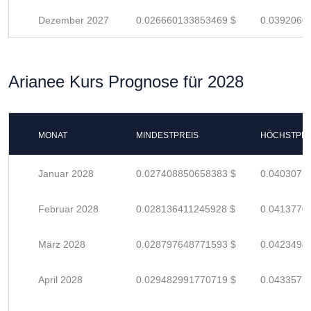
Dezember 2027
0.026660133853469 $
0.0392060
Arianee Kurs Prognose für 2028
MONAT
MINDESTPREIS
HÖCHSTPRE
Januar 2028
0.027408850658383 $
0.0403071
Februar 2028
0.028136411245928 $
0.0413770
März 2028
0.028797648771593 $
0.0423494
April 2028
0.029482991770719 $
0.0433573