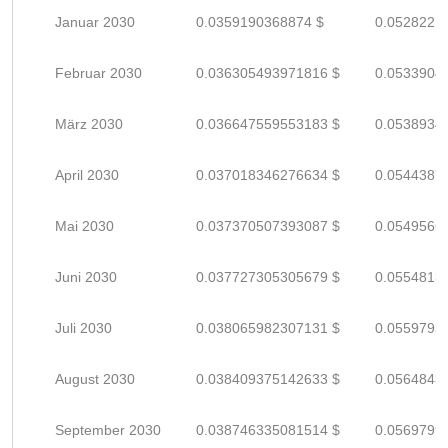
Januar 2030
0.0359190368874 $
0.0528221
Februar 2030
0.036305493971816 $
0.0533904
März 2030
0.036647559553183 $
0.0538934
April 2030
0.037018346276634 $
0.0544387
Mai 2030
0.037370507393087 $
0.0549566
Juni 2030
0.037727305305679 $
0.0554813
Juli 2030
0.038065982307131 $
0.0559793
August 2030
0.038409375142633 $
0.0564843
September 2030
0.038746335081514 $
0.0569799