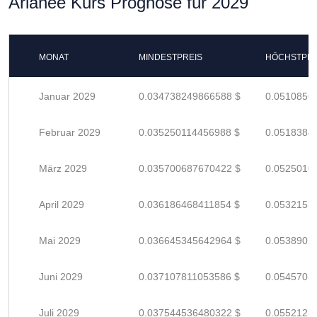
Arianee Kurs Prognose für 2029
MONAT
MINDESTPREIS
HÖCHSTPRE
Januar 2029
0.034738249866588 $
0.0510856
Februar 2029
0.035250114456988 $
0.0518384
März 2029
0.035700687670422 $
0.0525010
April 2029
0.036186468411854 $
0.0532153
Mai 2029
0.036645345642964 $
0.0538902
Juni 2029
0.037107811053586 $
0.0545703
Juli 2029
0.037544536480322 $
0.0552125