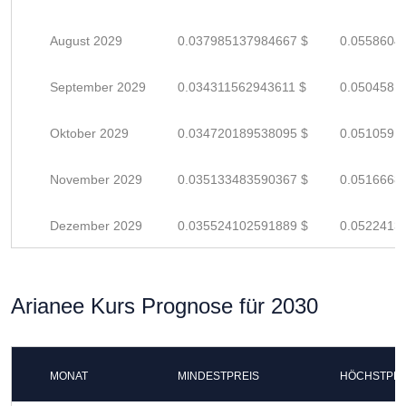
August 2029
0.037985137984667 $
0.0558604
September 2029
0.034311562943611 $
0.0504581
Oktober 2029
0.034720189538095 $
0.0510591
November 2029
0.035133483590367 $
0.0516668
Dezember 2029
0.035524102591889 $
0.0522413
Arianee Kurs Prognose für 2030
MONAT
MINDESTPREIS
HÖCHSTPRE