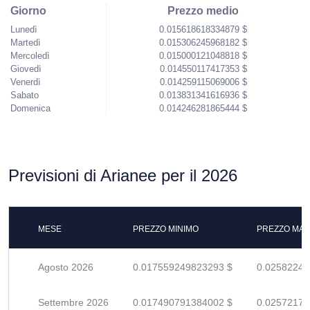
Giorno
Prezzo medio
Lunedì
0.015618618334879 $
Martedì
0.015306245968182 $
Mercoledì
0.015000121048818 $
Giovedì
0.014550117417353 $
Venerdì
0.014259115069006 $
Sabato
0.013831341616936 $
Domenica
0.014246281865444 $
Previsioni di Arianee per il 2026
MESE
PREZZO MINIMO
PREZZO MAS
Agosto 2026
0.017559249823293 $
0.02582242
Settembre 2026
0.017490791384002 $
0.02572175