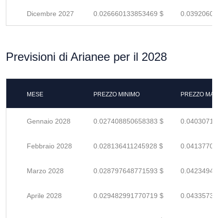
Dicembre 2027
0.026660133853469 $
0.03920607
Previsioni di Arianee per il 2028
MESE
PREZZO MINIMO
PREZZO MAS
Gennaio 2028
0.027408850658383 $
0.04030713
Febbraio 2028
0.028136411245928 $
0.04137707
Marzo 2028
0.028797648771593 $
0.04234948
Aprile 2028
0.029482991770719 $
0.04335734