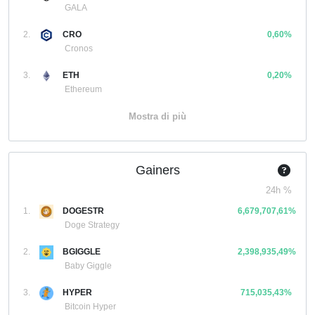
GALA
2.
CRO
0,60%
Cronos
3.
ETH
0,20%
Ethereum
Mostra di più
Gainers
24h %
1.
DOGESTR
6,679,707,61%
Doge Strategy
2.
BGIGGLE
2,398,935,49%
Baby Giggle
3.
HYPER
715,035,43%
Bitcoin Hyper