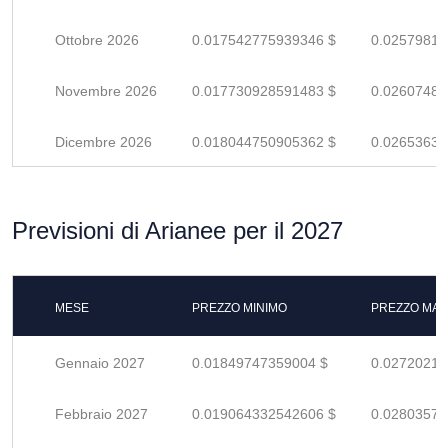
Ottobre 2026
0.017542775939346 $
0.02579819
Novembre 2026
0.017730928591483 $
0.02607489
Dicembre 2026
0.018044750905362 $
0.02653639
Previsioni di Arianee per il 2027
MESE
PREZZO MINIMO
PREZZO MAS
Gennaio 2027
0.01849747359004 $
0.02720216
Febbraio 2027
0.019064332542606 $
0.02803578