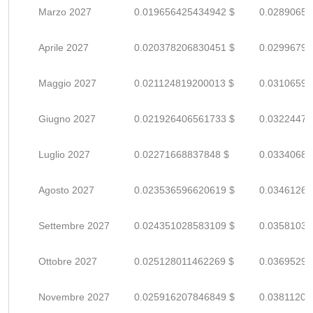
Marzo 2027
0.019656425434942 $
0.02890650
Aprile 2027
0.020378206830451 $
0.02996795
Maggio 2027
0.021124819200013 $
0.03106591
Giugno 2027
0.021926406561733 $
0.03224471
Luglio 2027
0.02271668837848 $
0.03340689
Agosto 2027
0.023536596620619 $
0.03461264
Settembre 2027
0.024351028583109 $
0.03581033
Ottobre 2027
0.025128011462269 $
0.03695295
Novembre 2027
0.025916207846849 $
0.03811207