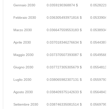
Gennaio 2030
0.0359190368874 $
0.05282211
Febbraio 2030
0.036305493971816 $
0.05339043
Marzo 2030
0.036647559553183 $
0.05389346
Aprile 2030
0.037018346276634 $
0.05443874
Maggio 2030
0.037370507393087 $
0.05495662
Giugno 2030
0.037727305305679 $
0.05548133
Luglio 2030
0.038065982307131 $
0.05597938
Agosto 2030
0.038409375142633 $
0.05648437
Settembre 2030
0.038746335081514 $
0.05697990