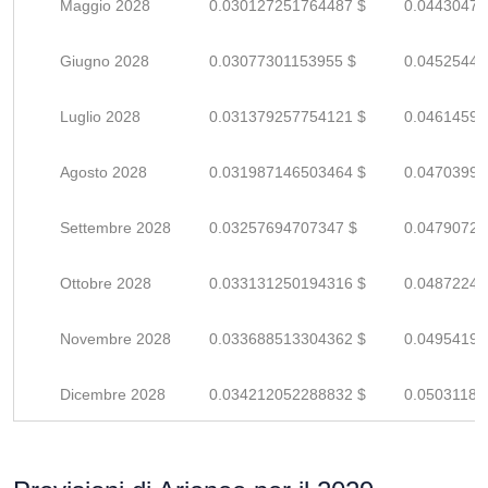
Maggio 2028
0.030127251764487 $
0.04430478
Giugno 2028
0.03077301153955 $
0.04525442
Luglio 2028
0.031379257754121 $
0.04614596
Agosto 2028
0.031987146503464 $
0.04703992
Settembre 2028
0.03257694707347 $
0.04790727
Ottobre 2028
0.033131250194316 $
0.04872242
Novembre 2028
0.033688513304362 $
0.04954193
Dicembre 2028
0.034212052288832 $
0.05031184