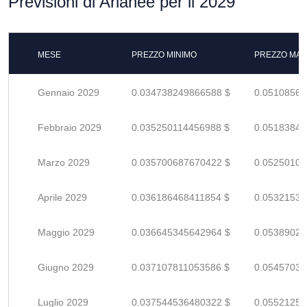
Previsioni di Arianee per il 2029
MESE
PREZZO MINIMO
PREZZO MAS
Gennaio 2029
0.034738249866588 $
0.05108566
Febbraio 2029
0.035250114456988 $
0.05183840
Marzo 2029
0.035700687670422 $
0.05250101
Aprile 2029
0.036186468411854 $
0.05321539
Maggio 2029
0.036645345642964 $
0.05389021
Giugno 2029
0.037107811053586 $
0.05457031
Luglio 2029
0.037544536480322 $
0.05521255