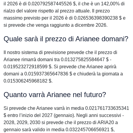
il 2026 è di 0.020792587445526 $, il che è un 142,00% di
rialzo del valore rispetto al prezzo attuale. Il prezzo
massimo previsto per il 2026 è di 0.026536398390238 $ e
si prevede che venga raggiunto a dicembre 2026.
Quale sarà il prezzo di Arianee domani?
Il nostro sistema di previsione prevede che il prezzo di
Arianee rimarrà domani tra 0.013275825584647 $ -
0.019523272918599 $. Si prevede che Arianee aprirà
domani a 0.015937365647836 $ e chiuderà la giornata a
0.015306245968182 $.
Quanto varrà Arianee nel futuro?
Si prevede che Arianee varrà in media 0.021761733635341
$ entro l’inizio del 2027 (gennaio). Negli anni successivi -
2028, 2029, 2030 si prevede che il prezzo di ARIA20 a
gennaio sarà valido in media 0.032245706656921 $,