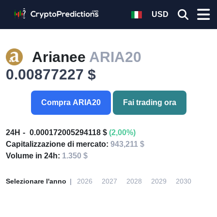
USD
Arianee
ARIA20
0.00877227 $
Compra ARIA20
Fai trading ora
24H
0.000172005294118 $
(2,00%)
Capitalizzazione di mercato:
943,211 $
Volume in 24h:
1.350 $
Selezionare l'anno
2026
2027
2028
2029
2030