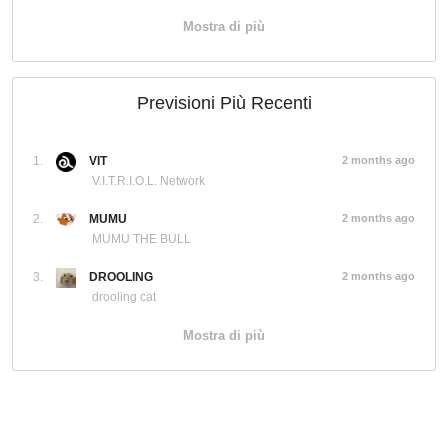
Mostra di più
Previsioni Più Recenti
1.
VIT
2 months ago
V.I.T.R.I.O.L. Network
2.
MUMU
2 months ago
MUMU THE BULL
3.
DROOLING
2 months ago
drooling cat
Mostra di più