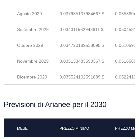
Agosto 2029
0.037985137984667 $
0.05586049
Settembre 2029
0.034311562943611 $
0.05045818
Ottobre 2029
0.034720189538095 $
0.05105910
Novembre 2029
0.035133483590367 $
0.05166688
Dicembre 2029
0.035524102591889 $
0.05224132
Previsioni di Arianee per il 2030
MESE
PREZZO MINIMO
PREZZO MAS