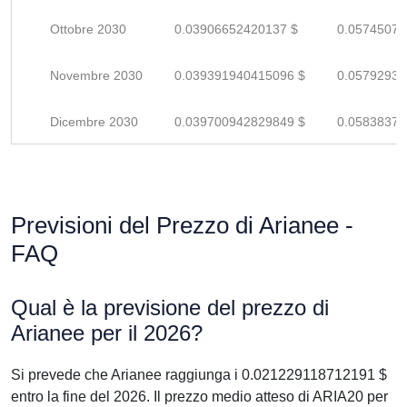
Ottobre 2030
0.03906652420137 $
0.05745077
Novembre 2030
0.039391940415096 $
0.05792932
Dicembre 2030
0.039700942829849 $
0.05838373
Previsioni del Prezzo di Arianee -
FAQ
Qual è la previsione del prezzo di
Arianee per il 2026?
Si prevede che Arianee raggiunga i 0.021229118712191 $
entro la fine del 2026. Il prezzo medio atteso di ARIA20 per