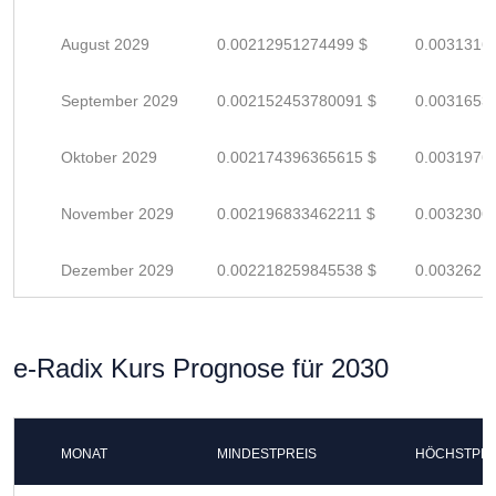
August 2029
0.00212951274499 $
0.0031316
September 2029
0.002152453780091 $
0.0031653
Oktober 2029
0.002174396365615 $
0.0031976
November 2029
0.002196833462211 $
0.0032306
Dezember 2029
0.002218259845538 $
0.0032621
e-Radix Kurs Prognose für 2030
MONAT
MINDESTPREIS
HÖCHSTPRE