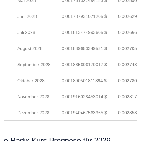
Mai 2028
0.001761322494183 $
0.0025901
Juni 2028
0.001787931071205 $
0.0026293
Juli 2028
0.001813474993605 $
0.0026668
August 2028
0.001839653349531 $
0.0027053
September 2028
0.001865606170017 $
0.0027435
Oktober 2028
0.001890501811394 $
0.0027801
November 2028
0.001916028453014 $
0.0028176
Dezember 2028
0.001940467563365 $
0.0028536
e-Radix Kurs Prognose für 2029