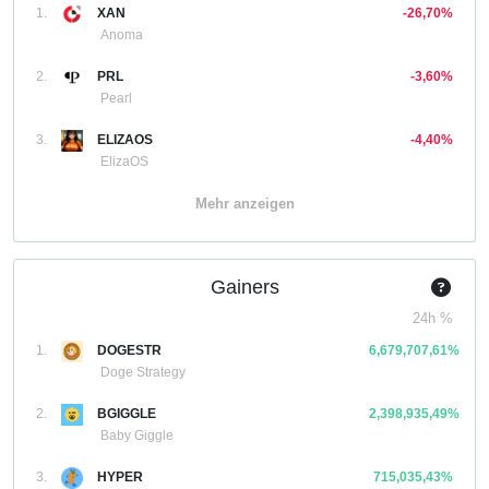
1.
XAN
-26,70%
Anoma
2.
PRL
-3,60%
Pearl
3.
ELIZAOS
-4,40%
ElizaOS
Mehr anzeigen
Gainers
24h %
1.
DOGESTR
6,679,707,61%
Doge Strategy
2.
BGIGGLE
2,398,935,49%
Baby Giggle
3.
HYPER
715,035,43%