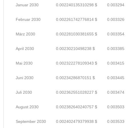
Januar 2030
0.002240135310298 $
0.0032943
Februar 2030
0.002261742776814 $
0.0033260
März 2030
0.002281030381655 $
0.0033544
April 2030
0.00230210498238 $
0.0033854
Mai 2030
0.002322278109343 $
0.0034151
Juni 2030
0.00234286870151 $
0.0034453
Juli 2030
0.002362551028227 $
0.0034743
August 2030
0.002382640240757 $
0.0035038
September 2030
0.002402479379938 $
0.0035330