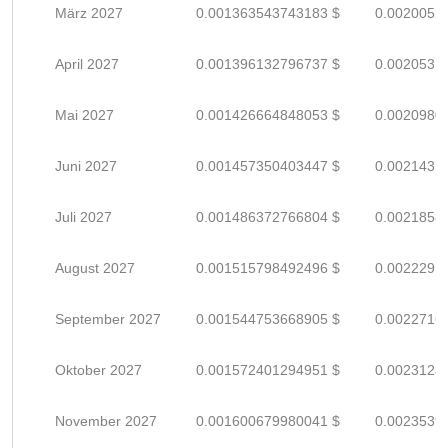
März 2027
0.001363543743183 $
0.0020052
April 2027
0.001396132796737 $
0.0020531
Mai 2027
0.001426664848053 $
0.0020980
Juni 2027
0.001457350403447 $
0.0021431
Juli 2027
0.001486372766804 $
0.0021858
August 2027
0.001515798492496 $
0.0022291
September 2027
0.001544753668905 $
0.0022716
Oktober 2027
0.001572401294951 $
0.0023123
November 2027
0.001600679980041 $
0.0023539