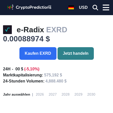
USD
e-Radix
EXRD
0.00088974 $
Kaufen EXRD
Jetzt handeln
24H
00 $
(-5,10%)
Marktkapitalisierung:
575,192 $
24-Stunden Volumen:
4,888.480 $
Jahr auswählen
2026
2027
2028
2029
2030