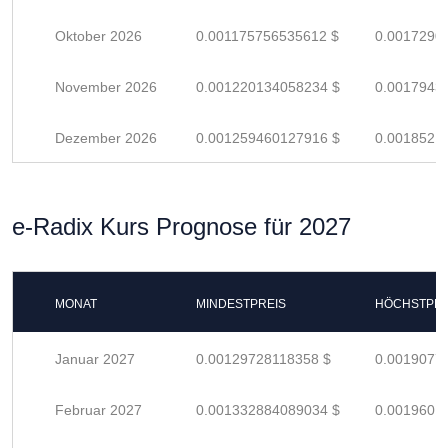
Oktober 2026
0.001175756535612 $
0.0017290
November 2026
0.001220134058234 $
0.0017943
Dezember 2026
0.001259460127916 $
0.0018521
e-Radix Kurs Prognose für 2027
MONAT
MINDESTPREIS
HÖCHSTPRE
Januar 2027
0.00129728118358 $
0.0019077
Februar 2027
0.001332884089034 $
0.0019601