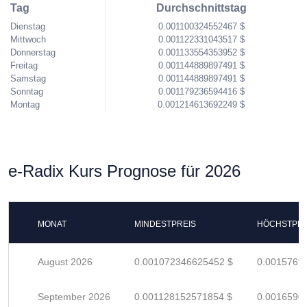
Tag
Durchschnittstag
Dienstag
0.001100324552467 $
Mittwoch
0.001122331043517 $
Donnerstag
0.001133554353952 $
Freitag
0.001144889897491 $
Samstag
0.001144889897491 $
Sonntag
0.001179236594416 $
Montag
0.001214613692249 $
e-Radix Kurs Prognose für 2026
MONAT
MINDESTPREIS
HÖCHSTPRE
August 2026
0.001072346625452 $
0.0015769
September 2026
0.001128152571854 $
0.0016590