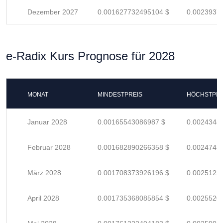
Dezember 2027
0.001627732495104 $
0.0023937
e-Radix Kurs Prognose für 2028
MONAT
MINDESTPREIS
HÖCHSTPRE
Januar 2028
0.00165543086987 $
0.0024344
Februar 2028
0.001682890266358 $
0.0024748
März 2028
0.001708373926196 $
0.0025123
April 2028
0.001735368085854 $
0.0025520