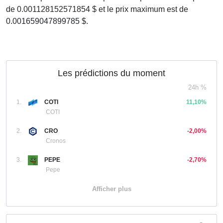
de 0.001128152571854 $ et le prix maximum est de
0.001659047899785 $.
Les prédictions du moment
24h %
1.
COTI
11,10%
COTI
2.
CRO
-2,00%
Cronos
3.
PEPE
-2,70%
Pepe
Afficher plus