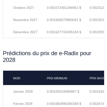
Octobre 2027
0.001572401294951 $
0.0023123
Novembre 2027
0.001600679980041 $
0.0023539
Décembre 2027
0.001627732495104 $
0.0023937
Prédictions du prix de e-Radix pour
2028
MOIS
PRIX MINIMUM
PRIX MAXI
Janvier 2028
0.00165543086987 $
0.0024344
Février 2028
0.001682890266358 $
0.0024748