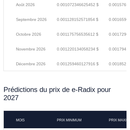
Août 2026
0.001072346625452 $
0.0015769
Septembre 2026
0.001128152571854 $
0.0016590
Octobre 2026
0.001175756535612 $
0.0017290
Novembre 2026
0.001220134058234 $
0.0017943
Décembre 2026
0.001259460127916 $
0.0018521
Prédictions du prix de e-Radix pour
2027
MOIS
PRIX MINIMUM
PRIX MAXI