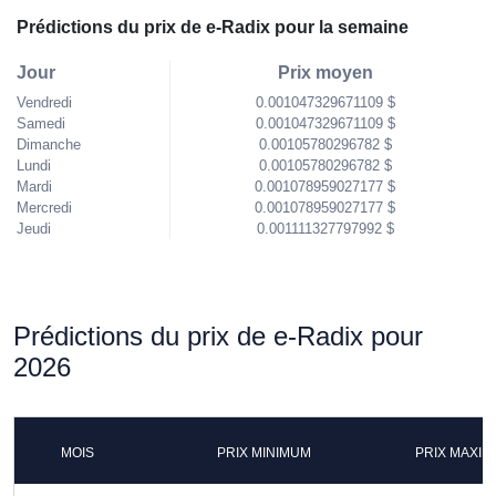
Prédictions du prix de e-Radix pour la semaine
Jour
Prix moyen
Vendredi
0.001047329671109 $
Samedi
0.001047329671109 $
Dimanche
0.00105780296782 $
Lundi
0.00105780296782 $
Mardi
0.001078959027177 $
Mercredi
0.001078959027177 $
Jeudi
0.001111327797992 $
Prédictions du prix de e-Radix pour
2026
MOIS
PRIX MINIMUM
PRIX MAXI