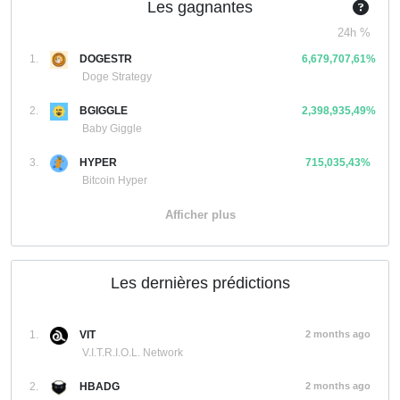
Les gagnantes
24h %
1.
DOGESTR
6,679,707,61%
Doge Strategy
2.
BGIGGLE
2,398,935,49%
Baby Giggle
3.
HYPER
715,035,43%
Bitcoin Hyper
Afficher plus
Les dernières prédictions
1.
VIT
2 months ago
V.I.T.R.I.O.L. Network
2.
HBADG
2 months ago