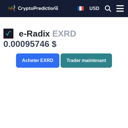
USD
e-Radix
EXRD
0.00095746 $
Acheter EXRD
Trader maintenant