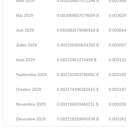
Avril 2029
0.002036607071296 $
0.0029950
Mai 2029
0.002059837579039 $
0.0030291
Juin 2029
0.002083579996918 $
0.0030640
Juillet 2029
0.002106300624283 $
0.0030975
Août 2029
0.00212951274499 $
0.0031316
Septembre 2029
0.002152453780091 $
0.0031653
Octobre 2029
0.002174396365615 $
0.0031976
Novembre 2029
0.002196833462211 $
0.0032306
Décembre 2029
0.002218259845538 $
0.0032621