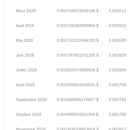
Mars 2028
0.001708373926196 $
0.0025123
Avril 2028
0.001735368085854 $
0.0025520
Mai 2028
0.001761322494183 $
0.0025901
Juin 2028
0.001787931071205 $
0.0026293
Juillet 2028
0.001813474993605 $
0.0026668
Août 2028
0.001839653349531 $
0.0027053
Septembre 2028
0.001865606170017 $
0.0027435
Octobre 2028
0.001890501811394 $
0.0027801
Novembre 2028
0.001916028453014 $
0.0028176