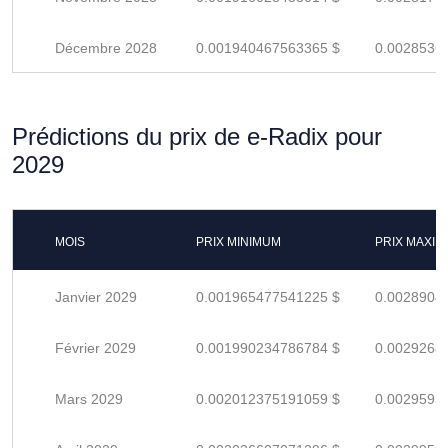
Décembre 2028
0.001940467563365 $
0.0028536
Prédictions du prix de e-Radix pour
2029
MOIS
PRIX MINIMUM
PRIX MAXI
Janvier 2029
0.001965477541225 $
0.0028904
Février 2029
0.001990234786784 $
0.0029268
Mars 2029
0.002012375191059 $
0.0029593