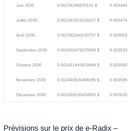
Juin 2030
0.00234286870151 $
0.0034453
Juillet 2030
0.002362551028227 $
0.0034743
Août 2030
0.002382640240757 $
0.0035038
Septembre 2030
0.002402479379938 $
0.0035330
Octobre 2030
0.002421443619684 $
0.0035609
Novembre 2030
0.002440826488296 $
0.0035894
Décembre 2030
0.002459330454855 $
0.0036166
Prévisions sur le prix de e-Radix –