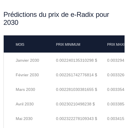
Prédictions du prix de e-Radix pour
2030
MOIS
PRIX MINIMUM
PRIX MAXI
Janvier 2030
0.002240135310298 $
0.0032943
Février 2030
0.002261742776814 $
0.0033260
Mars 2030
0.002281030381655 $
0.0033544
Avril 2030
0.00230210498238 $
0.0033854
Mai 2030
0.002322278109343 $
0.0034151