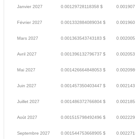
Janvier 2027
0.00129728118358 $
0.0019077
Février 2027
0.001332884089034 $
0.0019601
Mars 2027
0.001363543743183 $
0.0020052
Avril 2027
0.001396132796737 $
0.0020531
Mai 2027
0.001426664848053 $
0.0020980
Juin 2027
0.001457350403447 $
0.0021431
Juillet 2027
0.001486372766804 $
0.0021858
Août 2027
0.001515798492496 $
0.0022291
Septembre 2027
0.001544753668905 $
0.0022716