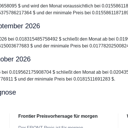
80658095 $ und wird den Monat voraussichtlich bei 0.015586118
5375786217364 $ und der minimale Preis bei 0.0155861187189
eptember 2026
 2026 bei 0.018315485758492 $ schließt den Monat ab bei 0.019
615003677683 $ und der minimale Preis bei 0.01778202500824
tober 2026
026 bei 0.019562175908704 $ schließt den Monat ab bei 0.02043
6911 $ und der minimale Preis bei 0.0181511691283 $.
ognose
Frontier Preisvorhersage für morgen
Der FRONT Preis ist für morgen