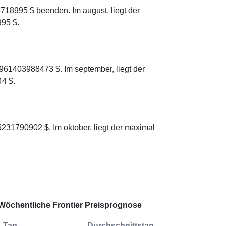
718995 $ beenden. Im august, liegt der
95 $.
961403988473 $. Im september, liegt der
4 $.
5231790902 $. Im oktober, liegt der maximal
Wöchentliche Frontier Preisprognose
Tag
Durchschnittstag