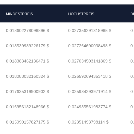
MINDESTPREIS
HÖCHSTPREIS
D
0.018602278096896 $
0.027356291318965 $
0
0.018539989226179 $
0.027264690038498 $
0
0.018383462136471 $
0.027034503141869 $
0
0.018083032160324 $
0.026592694353418 $
0
0.017635319900902 $
0.025934293971914 $
0
0.016956182148966 $
0.024935561983774 $
0
0.015990157827175 $
0.02351493798114 $
0