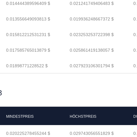
0.014444389596409 $
0.021241749406483 $
0
0.013556649093813 $
0.019936248667372 $
0
0.015812212531231 $
0.023253253722398 $
0
0.017585765013879 $
0.025861419138057 $
0
0.01898771228522 $
0.027923106301794 $
0
8
MINDESTPREIS
HÖCHSTPREIS
D
0.020225278455244 $
0.029743056551829 $
0