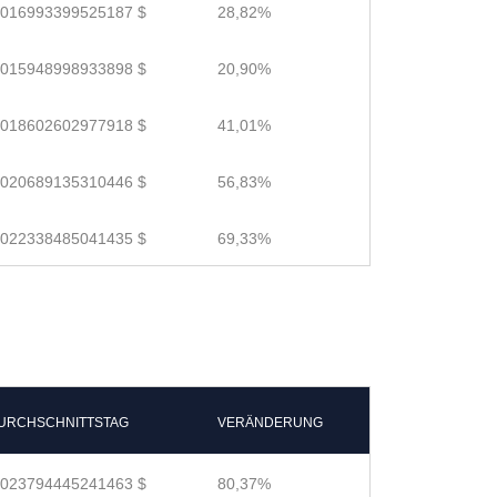
.016993399525187 $
28,82%
.015948998933898 $
20,90%
.018602602977918 $
41,01%
.020689135310446 $
56,83%
.022338485041435 $
69,33%
URCHSCHNITTSTAG
VERÄNDERUNG
.023794445241463 $
80,37%