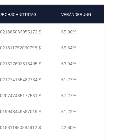
URCHSCHNITTSTAG
VERÄNDERUNG
.021885033055172 $
65,90%
.021811752030798 $
65,34%
.021627602513495 $
63,94%
.021274155482734 $
61,27%
.020747435177531 $
57,27%
.019948449587019 $
51,22%
.018811950384912 $
42,60%