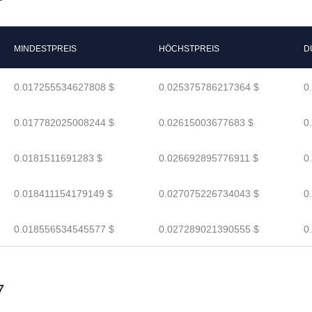
MINDESTPREIS
HÖCHSTPREIS
D
0.017255534627808 $
0.025375786217364 $
0
0.017782025008244 $
0.02615003677683 $
0
0.0181511691283 $
0.026692895776911 $
0
0.018411154179149 $
0.027075226734043 $
0
0.018556534545577 $
0.027289021390555 $
0
7