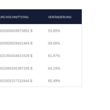
URCHSCHNITTSTAG
VERÄNDERUNG
.020300628973891 $
53,89%
.020920029421464 $
58,58%
.021354316621529 $
61,87%
.021660181387235 $
64,19%
.021831217112444 $
65,49%