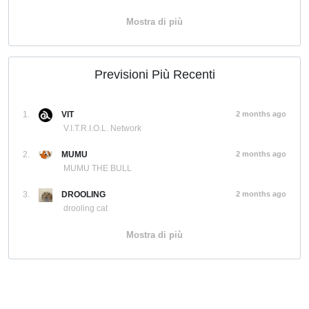
Mostra di più
Previsioni Più Recenti
1.
VIT
2 months ago
V.I.T.R.I.O.L. Network
2.
MUMU
2 months ago
MUMU THE BULL
3.
DROOLING
2 months ago
drooling cat
Mostra di più