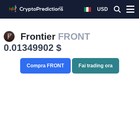
USD
Frontier
FRONT
0.01349902 $
Compra FRONT
Fai trading ora