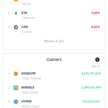
Bitcoin
2.
ETH
0,00%
Ethereum
3.
CRO
-8,90%
Cronos
Mostra di più
Gainers
24h %
1.
DOGESTR
6,679,707,61%
Doge Strategy
2.
BGIGGLE
2,398,935,49%
Baby Giggle
3.
HYPER
715,035,43%
Bitcoin Hyper