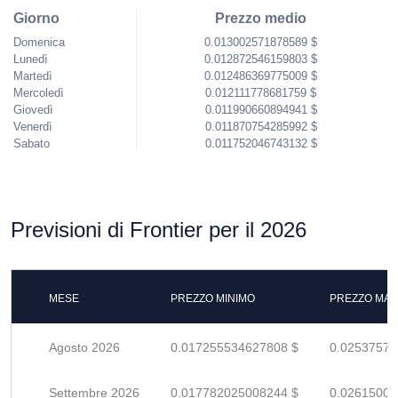
Giorno
Prezzo medio
Domenica
0.013002571878589 $
Lunedì
0.012872546159803 $
Martedì
0.012486369775009 $
Mercoledì
0.012111778681759 $
Giovedì
0.011990660894941 $
Venerdì
0.011870754285992 $
Sabato
0.011752046743132 $
Previsioni di Frontier per il 2026
MESE
PREZZO MINIMO
PREZZO MAS
Agosto 2026
0.017255534627808 $
0.02537578
Settembre 2026
0.017782025008244 $
0.02615003