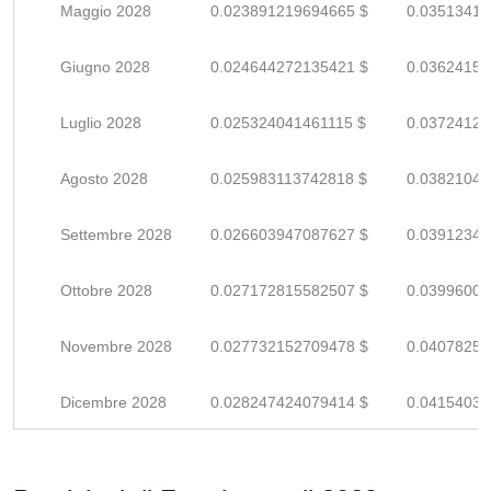
Maggio 2028
0.023891219694665 $
0.03513414
Giugno 2028
0.024644272135421 $
0.03624157
Luglio 2028
0.025324041461115 $
0.03724123
Agosto 2028
0.025983113742818 $
0.03821046
Settembre 2028
0.026603947087627 $
0.03912345
Ottobre 2028
0.027172815582507 $
0.03996002
Novembre 2028
0.027732152709478 $
0.04078257
Dicembre 2028
0.028247424079414 $
0.04154032