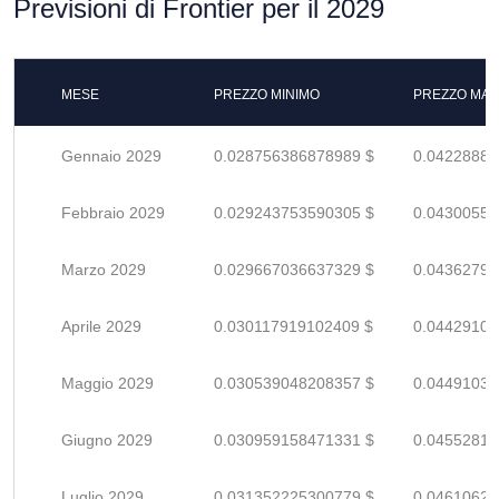
Previsioni di Frontier per il 2029
MESE
PREZZO MINIMO
PREZZO MAS
Gennaio 2029
0.028756386878989 $
0.04228880
Febbraio 2029
0.029243753590305 $
0.04300551
Marzo 2029
0.029667036637329 $
0.04362799
Aprile 2029
0.030117919102409 $
0.04429105
Maggio 2029
0.030539048208357 $
0.04491036
Giugno 2029
0.030959158471331 $
0.04552817
Luglio 2029
0.031352225300779 $
0.04610621