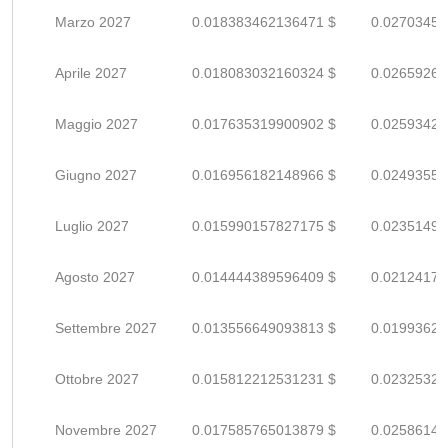
Marzo 2027
0.018383462136471 $
0.02703450
Aprile 2027
0.018083032160324 $
0.02659269
Maggio 2027
0.017635319900902 $
0.02593429
Giugno 2027
0.016956182148966 $
0.02493556
Luglio 2027
0.015990157827175 $
0.02351493
Agosto 2027
0.014444389596409 $
0.02124174
Settembre 2027
0.013556649093813 $
0.01993624
Ottobre 2027
0.015812212531231 $
0.02325325
Novembre 2027
0.017585765013879 $
0.02586141