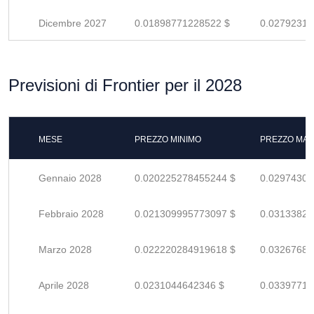
Dicembre 2027
0.01898771228522 $
0.02792310
Previsioni di Frontier per il 2028
MESE
PREZZO MINIMO
PREZZO MAS
Gennaio 2028
0.020225278455244 $
0.02974305
Febbraio 2028
0.021309995773097 $
0.03133822
Marzo 2028
0.022220284919618 $
0.03267688
Aprile 2028
0.0231044642346 $
0.03397715