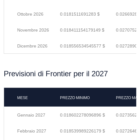
Ottobre 2026
0.0181511691283 $
0.02669289
Novembre 2026
0.018411154179149 $
0.02707522
Dicembre 2026
0.018556534545577 $
0.02728902
Previsioni di Frontier per il 2027
MESE
PREZZO MINIMO
PREZZO MAS
Gennaio 2027
0.018602278096896 $
0.02735629
Febbraio 2027
0.018539989226179 $
0.02726469