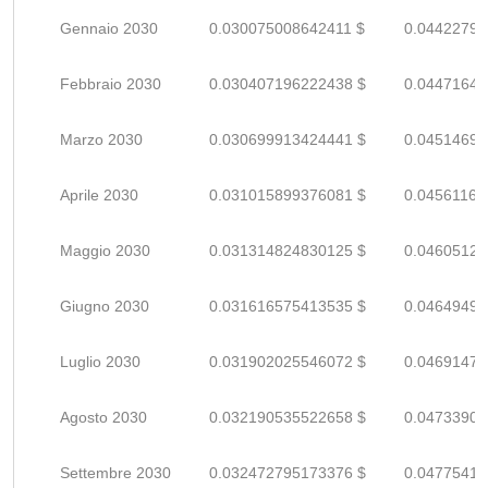
Gennaio 2030
0.030075008642411 $
0.04422795
Febbraio 2030
0.030407196222438 $
0.04471646
Marzo 2030
0.030699913424441 $
0.04514693
Aprile 2030
0.031015899376081 $
0.04561161
Maggio 2030
0.031314824830125 $
0.04605121
Giugno 2030
0.031616575413535 $
0.04649496
Luglio 2030
0.031902025546072 $
0.04691474
Agosto 2030
0.032190535522658 $
0.04733902
Settembre 2030
0.032472795173376 $
0.04775411