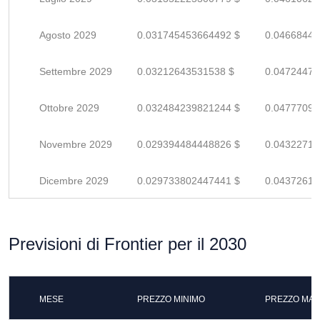
Agosto 2029
0.031745453664492 $
0.04668449
Settembre 2029
0.03212643531538 $
0.04724475
Ottobre 2029
0.032484239821244 $
0.04777094
Novembre 2029
0.029394484448826 $
0.04322718
Dicembre 2029
0.029733802447441 $
0.04372618
Previsioni di Frontier per il 2030
MESE
PREZZO MINIMO
PREZZO MAS