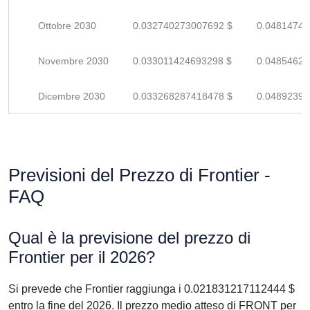
Ottobre 2030
0.032740273007692 $
0.04814746
Novembre 2030
0.033011424693298 $
0.04854621
Dicembre 2030
0.033268287418478 $
0.04892395
Previsioni del Prezzo di Frontier -
FAQ
Qual è la previsione del prezzo di
Frontier per il 2026?
Si prevede che Frontier raggiunga i 0.021831217112444 $
entro la fine del 2026. Il prezzo medio atteso di FRONT per