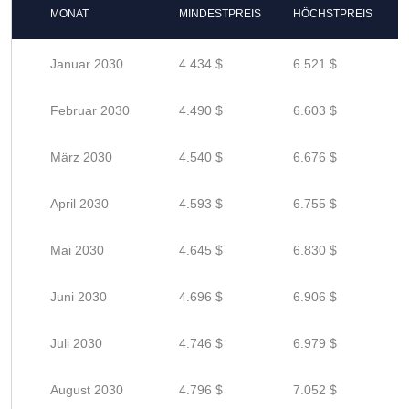
MONAT
MINDESTPREIS
HÖCHSTPREIS
Januar 2030
4.434 $
6.521 $
Februar 2030
4.490 $
6.603 $
März 2030
4.540 $
6.676 $
April 2030
4.593 $
6.755 $
Mai 2030
4.645 $
6.830 $
Juni 2030
4.696 $
6.906 $
Juli 2030
4.746 $
6.979 $
August 2030
4.796 $
7.052 $