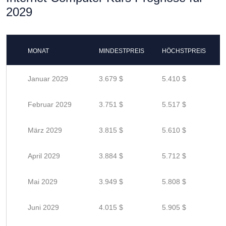
2029
MONAT
MINDESTPREIS
HÖCHSTPREIS
Januar 2029
3.679 $
5.410 $
Februar 2029
3.751 $
5.517 $
März 2029
3.815 $
5.610 $
April 2029
3.884 $
5.712 $
Mai 2029
3.949 $
5.808 $
Juni 2029
4.015 $
5.905 $