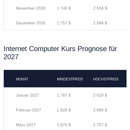
November 2026
1.740 $
2.558 $
Dezember 2026
1.757 $
2.584 $
Internet Computer Kurs Prognose für
2027
MONAT
MINDESTPREIS
HÖCHSTPREIS
Januar 2027
1.787 $
2.628 $
Februar 2027
1.828 $
2.689 $
März 2027
1.875 $
2.757 $