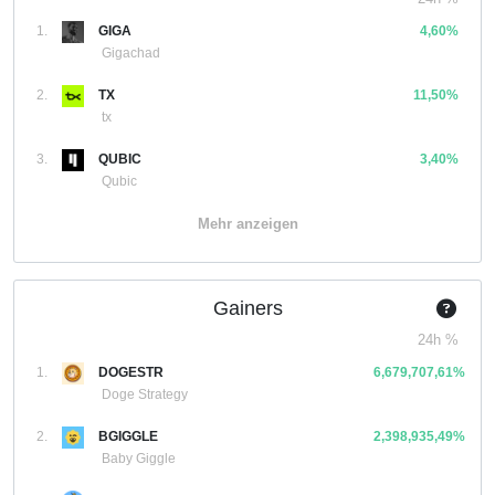
1.
GIGA
4,60%
Gigachad
2.
TX
11,50%
tx
3.
QUBIC
3,40%
Qubic
Mehr anzeigen
Gainers
24h %
1.
DOGESTR
6,679,707,61%
Doge Strategy
2.
BGIGGLE
2,398,935,49%
Baby Giggle