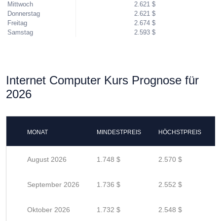
Mittwoch
2.621 $
Donnerstag
2.621 $
Freitag
2.674 $
Samstag
2.593 $
Internet Computer Kurs Prognose für
2026
MONAT
MINDESTPREIS
HÖCHSTPREIS
August 2026
1.748 $
2.570 $
September 2026
1.736 $
2.552 $
Oktober 2026
1.732 $
2.548 $