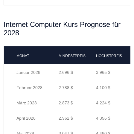
Internet Computer Kurs Prognose für
2028
MONAT
MINDESTPREIS
HÖCHSTPREIS
Januar 2028
2.696 $
3.965 $
Februar 2028
2.788 $
4.100 $
März 2028
2.873 $
4.224 $
April 2028
2.962 $
4.356 $
Mai 2028
3.047 $
4.480 $