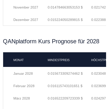
November 2027
0.014784663053153 $
0.0217421
Dezember 2027
0.015224050289815 $
0.0223883
QANplatform Kurs Prognose für 2028
MONAT
MINDESTPREIS
HÖCHSTPRE
Januar 2028
0.015673309274462 $
0.0230489
Februar 2028
0.016115743101651 $
0.0236996
März 2028
0.016522209723339 $
0.0242973