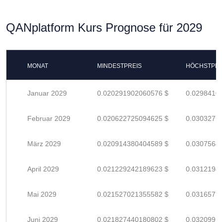
QANplatform Kurs Prognose für 2029
MONAT
MINDESTPREIS
HÖCHSTPRE
Januar 2029
0.020291902060576 $
0.0298410
Februar 2029
0.020622725094625 $
0.0303275
März 2029
0.020914380404589 $
0.0307564
April 2029
0.021229242189623 $
0.0312194
Mai 2029
0.021527021355582 $
0.0316573
Juni 2029
0.021827440180802 $
0.0320991