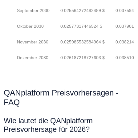
September 2030
0.025564272482489 $
0.0375945
Oktober 2030
0.02577317446524 $
0.0379017
November 2030
0.025985532584964 $
0.0382140
Dezember 2030
0.026187218727603 $
0.0385106
QANplatform Preisvorhersagen -
FAQ
Wie lautet die QANplatform
Preisvorhersage für 2026?