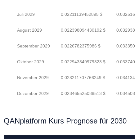
Juli 2029
0.02211139452895 $
0.0325167
August 2029
0.022398094430192 $
0.0329383
September 2029
0.0226782375986 $
0.0333503
Oktober 2029
0.022943349979323 $
0.0337402
November 2029
0.023211707766249 $
0.0341348
Dezember 2029
0.023465525088513 $
0.0345081
QANplatform Kurs Prognose für 2030