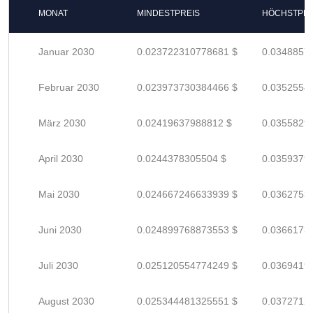
MONAT
MINDESTPREIS
HÖCHSTPRE
Januar 2030
0.023722310778681 $
0.0348857
Februar 2030
0.023973730384466 $
0.0352554
März 2030
0.02419637988812 $
0.0355829
April 2030
0.0244378305504 $
0.0359379
Mai 2030
0.024667246633939 $
0.0362753
Juni 2030
0.024899768873553 $
0.0366173
Juli 2030
0.025120554774249 $
0.0369419
August 2030
0.025344481325551 $
0.0372712