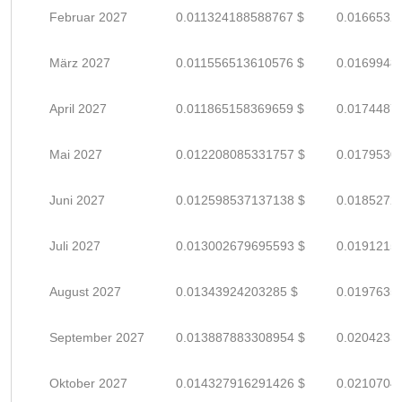
Februar 2027
0.011324188588767 $
0.0166532
März 2027
0.011556513610576 $
0.0169948
April 2027
0.011865158369659 $
0.0174487
Mai 2027
0.012208085331757 $
0.0179530
Juni 2027
0.012598537137138 $
0.0185272
Juli 2027
0.013002679695593 $
0.0191215
August 2027
0.01343924203285 $
0.0197635
September 2027
0.013887883308954 $
0.0204233
Oktober 2027
0.014327916291426 $
0.0210704