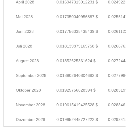
April 2028
0.016947315912231 $
0.0249225
Mai 2028
0.017350040956887 $
0.0255147
Juni 2028
0.017756338435439 $
0.0261122
Juli 2028
0.018139879169758 $
0.0266762
August 2028
0.01852625361624 $
0.0272444
September 2028
0.018902640804682 $
0.0277980
Oktober 2028
0.01925756828394 $
0.0283199
November 2028
0.019615419425528 $
0.0288462
Dezember 2028
0.019952445727222 $
0.0293418