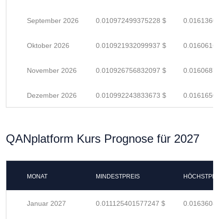
September 2026
0.010972499375228 $
0.0161360
Oktober 2026
0.010921932099937 $
0.0160616
November 2026
0.010926756832097 $
0.0160687
Dezember 2026
0.010992243833673 $
0.0161650
QANplatform Kurs Prognose für 2027
MONAT
MINDESTPREIS
HÖCHSTPRE
Januar 2027
0.011125401577247 $
0.0163608