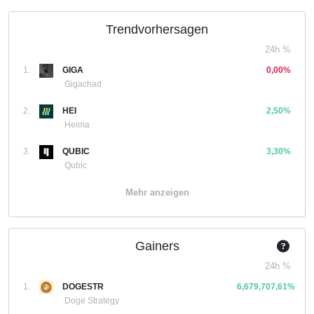
Trendvorhersagen
24h %
1.
GIGA
0,00%
Gigachad
2.
HEI
2,50%
Heima
3.
QUBIC
3,30%
Qubic
Mehr anzeigen
Gainers
24h %
1.
DOGESTR
6,679,707,61%
Doge Strategy