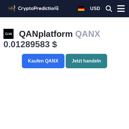
USD
QANplatform
QANX
0.01289583 $
Kaufen QANX
Jetzt handeln