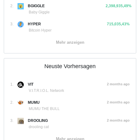
2.
BGIGGLE
2,398,935,49%
Baby Giggle
3.
HYPER
715,035,43%
Bitcoin Hyper
Mehr anzeigen
Neuste Vorhersagen
1.
VIT
2 months ago
V.I.T.R.I.O.L. Network
2.
MUMU
2 months ago
MUMU THE BULL
3.
DROOLING
2 months ago
drooling cat
Mehr anzeigen