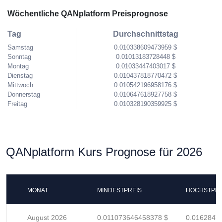
Wöchentliche QANplatform Preisprognose
Tag
Durchschnittstag
Samstag
0.010338609473959 $
Sonntag
0.01013183728448 $
Montag
0.01033447403017 $
Dienstag
0.010437818770472 $
Mittwoch
0.010542196958176 $
Donnerstag
0.010647618927758 $
Freitag
0.010328190359925 $
QANplatform Kurs Prognose für 2026
MONAT
MINDESTPREIS
HÖCHSTPRE
August 2026
0.011073646458378 $
0.0162847