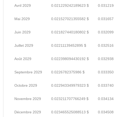
Avril 2029
0.021229242189623 $
0.0312194
Mai 2029
0.021527021355582 $
0.0316573
Juin 2029
0.021827440180802 $
0.0320991
Juillet 2029
0.02211139452895 $
0.0325167
Août 2029
0.022398094430192 $
0.0329383
Septembre 2029
0.0226782375986 $
0.0333503
Octobre 2029
0.022943349979323 $
0.0337402
Novembre 2029
0.023211707766249 $
0.0341348
Décembre 2029
0.023465525088513 $
0.0345081