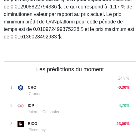
de 0.012908822794386 $, ce qui correspond à -1.17 % de
diminutionen valeur par rapport au prix actuel. Le prix
minimum prédit de QANplatform pour cette période de
temps est de 0.010972499375228 $ et le prix maximum est
de 0.016136028492983 $.
Les prédictions du moment
24h %
1.
CRO
-0,30%
Cronos
2.
ICP
4,70%
Internet Computer
3.
BICO
-23,00%
Biconomy