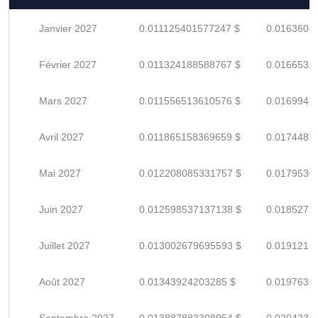
Janvier 2027
0.011125401577247 $
0.0163608
Février 2027
0.011324188588767 $
0.0166532
Mars 2027
0.011556513610576 $
0.0169948
Avril 2027
0.011865158369659 $
0.0174487
Mai 2027
0.012208085331757 $
0.0179530
Juin 2027
0.012598537137138 $
0.0185272
Juillet 2027
0.013002679695593 $
0.0191215
Août 2027
0.01343924203285 $
0.0197635