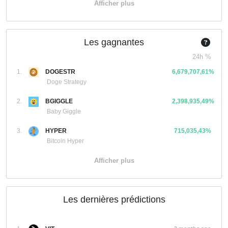
Afficher plus
Les gagnantes
24h %
1.
DOGESTR
6,679,707,61%
Doge Strategy
2.
BGIGGLE
2,398,935,49%
Baby Giggle
3.
HYPER
715,035,43%
Bitcoin Hyper
Afficher plus
Les dernières prédictions