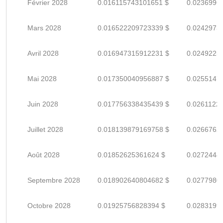
Février 2028
0.016115743101651 $
0.0236996
Mars 2028
0.016522209723339 $
0.0242973
Avril 2028
0.016947315912231 $
0.0249225
Mai 2028
0.017350040956887 $
0.0255147
Juin 2028
0.017756338435439 $
0.0261122
Juillet 2028
0.018139879169758 $
0.0266762
Août 2028
0.01852625361624 $
0.0272444
Septembre 2028
0.018902640804682 $
0.0277980
Octobre 2028
0.01925756828394 $
0.0283199