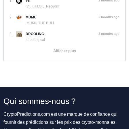
1.
VIT
2 months ago
V.I.T.R.I.O.L. Network
2.
MUMU
2 months ago
MUMU THE BULL
3.
DROOLING
2 months ago
drooling cat
Afficher plus
Qui sommes-nous ?
CryptoPredictions.com est une marque de confiance qui
fournit des prédictions sur les prix des crypto-monnaies.