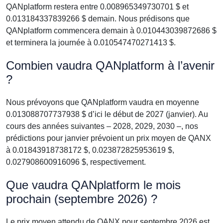
QANplatform restera entre 0.008965349730701 $ et
0.013184337839266 $ demain. Nous prédisons que
QANplatform commencera demain à 0.010443039872686 $
et terminera la journée à 0.010547470271413 $.
Combien vaudra QANplatform à l’avenir
?
Nous prévoyons que QANplatform vaudra en moyenne
0.013088707737938 $ d’ici le début de 2027 (janvier). Au
cours des années suivantes – 2028, 2029, 2030 –, nos
prédictions pour janvier prévoient un prix moyen de QANX
à 0.01843918738172 $, 0.023872825953619 $,
0.027908600916096 $, respectivement.
Que vaudra QANplatform le mois
prochain (septembre 2026) ?
Le prix moyen attendu de QANX pour septembre 2026 est