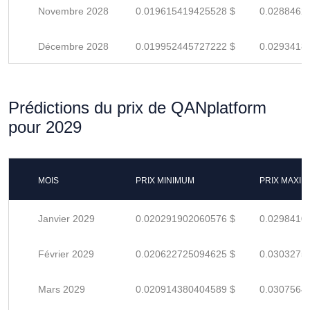
Novembre 2028
0.019615419425528 $
0.0288462
Décembre 2028
0.019952445727222 $
0.0293418
Prédictions du prix de QANplatform
pour 2029
MOIS
PRIX MINIMUM
PRIX MAXI
Janvier 2029
0.020291902060576 $
0.0298410
Février 2029
0.020622725094625 $
0.0303275
Mars 2029
0.020914380404589 $
0.0307564