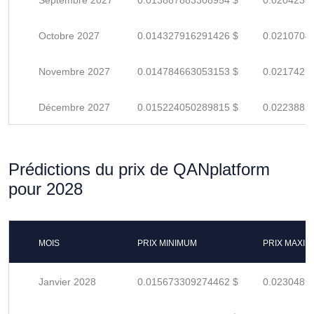
Septembre 2027
0.013887883308954 $
0.0204233
Octobre 2027
0.014327916291426 $
0.0210704
Novembre 2027
0.014784663053153 $
0.0217421
Décembre 2027
0.015224050289815 $
0.0223883
Prédictions du prix de QANplatform
pour 2028
MOIS
PRIX MINIMUM
PRIX MAXI
Janvier 2028
0.015673309274462 $
0.0230489