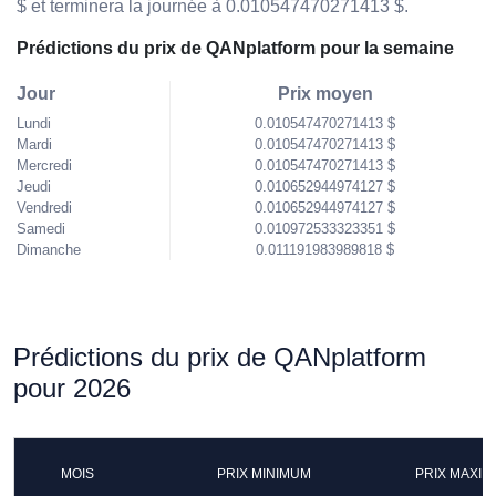
$ et terminera la journée à 0.010547470271413 $.
Prédictions du prix de QANplatform pour la semaine
Jour
Prix moyen
Lundi
0.010547470271413 $
Mardi
0.010547470271413 $
Mercredi
0.010547470271413 $
Jeudi
0.010652944974127 $
Vendredi
0.010652944974127 $
Samedi
0.010972533323351 $
Dimanche
0.011191983989818 $
Prédictions du prix de QANplatform
pour 2026
MOIS
PRIX MINIMUM
PRIX MAXI