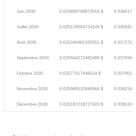
Juin 2030
0.024899768873553 $
0.0366173
Juillet 2030
0.025120554774249 $
0.0369419
Août 2030
0.025344481325551 $
0.0372712
Septembre 2030
0.025564272482489 $
0.0375945
Octobre 2030
0.02577317446524 $
0.0379017
Novembre 2030
0.025985532584964 $
0.0382140
Décembre 2030
0.026187218727603 $
0.0385106