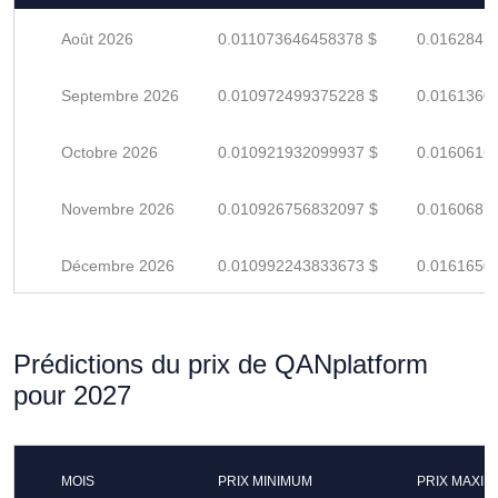
Août 2026
0.011073646458378 $
0.0162847
Septembre 2026
0.010972499375228 $
0.0161360
Octobre 2026
0.010921932099937 $
0.0160616
Novembre 2026
0.010926756832097 $
0.0160687
Décembre 2026
0.010992243833673 $
0.0161650
Prédictions du prix de QANplatform
pour 2027
MOIS
PRIX MINIMUM
PRIX MAXI