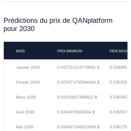
Prédictions du prix de QANplatform
pour 2030
MOIS
PRIX MINIMUM
PRIX MAXI
Janvier 2030
0.023722310778681 $
0.0348857
Février 2030
0.023973730384466 $
0.0352554
Mars 2030
0.02419637988812 $
0.0355829
Avril 2030
0.0244378305504 $
0.0359379
Mai 2030
0.024667246633939 $
0.0362753