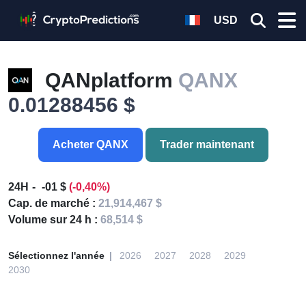
USD
QANplatform
QANX
0.01288456 $
Acheter QANX
Trader maintenant
24H
-01 $
(-0,40%)
Cap. de marché :
21,914,467 $
Volume sur 24 h :
68,514 $
Sélectionnez l'année
2026
2027
2028
2029
2030