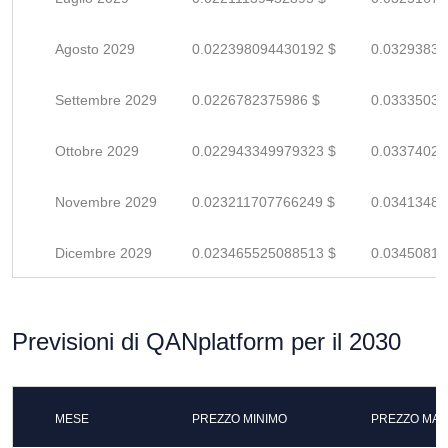
Agosto 2029
0.022398094430192 $
0.03293837
Settembre 2029
0.0226782375986 $
0.03335034
Ottobre 2029
0.022943349979323 $
0.03374022
Novembre 2029
0.023211707766249 $
0.03413486
Dicembre 2029
0.023465525088513 $
0.03450812
Previsioni di QANplatform per il 2030
MESE
PREZZO MINIMO
PREZZO MAS