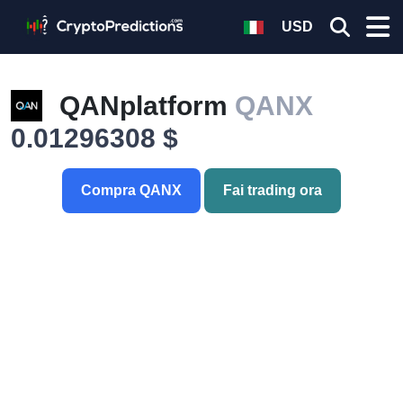
USD
QANplatform
QANX
0.01296308 $
Compra QANX
Fai trading ora