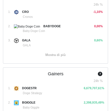
24h %
1.
CRO
-1,10%
Cronos
2.
BABYDOGE
0,00%
Baby Doge Coin
3.
GALA
0,60%
GALA
Mostra di più
Gainers
24h %
1.
DOGESTR
6,679,707,61%
Doge Strategy
2.
BGIGGLE
2,398,935,49%
Baby Giggle