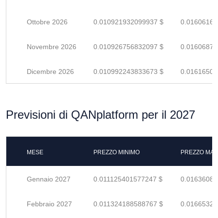
Ottobre 2026
0.010921932099937 $
0.01606166
Novembre 2026
0.010926756832097 $
0.01606876
Dicembre 2026
0.010992243833673 $
0.01616506
Previsioni di QANplatform per il 2027
MESE
PREZZO MINIMO
PREZZO MAS
Gennaio 2027
0.011125401577247 $
0.01636088
Febbraio 2027
0.011324188588767 $
0.01665321