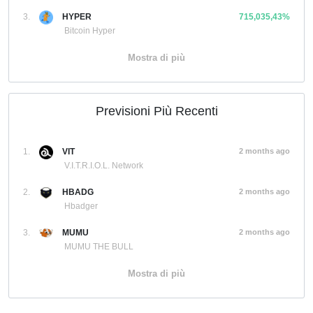
3.
HYPER
715,035,43%
Bitcoin Hyper
Mostra di più
Previsioni Più Recenti
1.
VIT
2 months ago
V.I.T.R.I.O.L. Network
2.
HBADG
2 months ago
Hbadger
3.
MUMU
2 months ago
MUMU THE BULL
Mostra di più