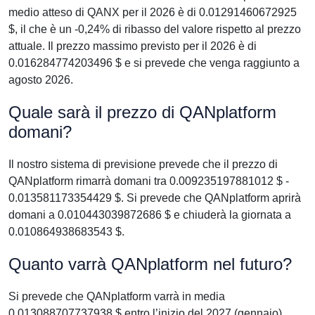
medio atteso di QANX per il 2026 è di 0.01291460672925
$, il che è un -0,24% di ribasso del valore rispetto al prezzo
attuale. Il prezzo massimo previsto per il 2026 è di
0.016284774203496 $ e si prevede che venga raggiunto a
agosto 2026.
Quale sarà il prezzo di QANplatform
domani?
Il nostro sistema di previsione prevede che il prezzo di
QANplatform rimarrà domani tra 0.009235197881012 $ -
0.013581173354429 $. Si prevede che QANplatform aprirà
domani a 0.010443039872686 $ e chiuderà la giornata a
0.010864938683543 $.
Quanto varrà QANplatform nel futuro?
Si prevede che QANplatform varrà in media
0.013088707737938 $ entro l’inizio del 2027 (gennaio).