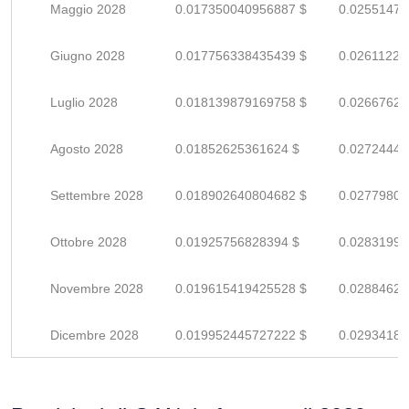
Maggio 2028
0.017350040956887 $
0.02551476
Giugno 2028
0.017756338435439 $
0.02611226
Luglio 2028
0.018139879169758 $
0.02667629
Agosto 2028
0.01852625361624 $
0.02724449
Settembre 2028
0.018902640804682 $
0.02779800
Ottobre 2028
0.01925756828394 $
0.02831995
Novembre 2028
0.019615419425528 $
0.02884620
Dicembre 2028
0.019952445727222 $
0.02934183