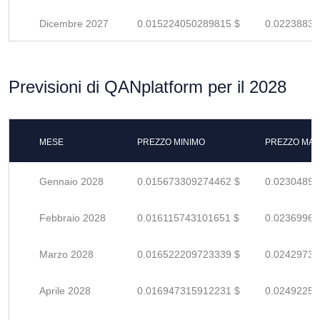
Dicembre 2027
0.015224050289815 $
0.02238830
Previsioni di QANplatform per il 2028
MESE
PREZZO MINIMO
PREZZO MAS
Gennaio 2028
0.015673309274462 $
0.02304898
Febbraio 2028
0.016115743101651 $
0.02369962
Marzo 2028
0.016522209723339 $
0.02429736
Aprile 2028
0.016947315912231 $
0.02492252