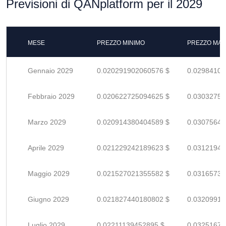
Previsioni di QANplatform per il 2029
MESE
PREZZO MINIMO
PREZZO MAS
Gennaio 2029
0.020291902060576 $
0.02984103
Febbraio 2029
0.020622725094625 $
0.03032753
Marzo 2029
0.020914380404589 $
0.03075644
Aprile 2029
0.021229242189623 $
0.03121947
Maggio 2029
0.021527021355582 $
0.03165738
Giugno 2029
0.021827440180802 $
0.03209917
Luglio 2029
0.02211139452895 $
0.03251675