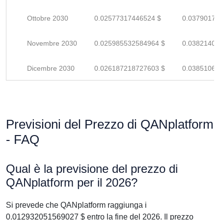
Ottobre 2030
0.02577317446524 $
0.03790172
Novembre 2030
0.025985532584964 $
0.03821401
Dicembre 2030
0.026187218727603 $
0.03851061
Previsioni del Prezzo di QANplatform
- FAQ
Qual è la previsione del prezzo di
QANplatform per il 2026?
Si prevede che QANplatform raggiunga i
0.012932051569027 $ entro la fine del 2026. Il prezzo