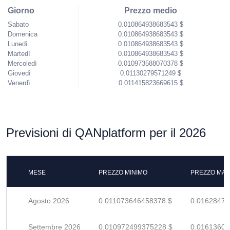
Giorno
Prezzo medio
Sabato
0.010864938683543 $
Domenica
0.010864938683543 $
Lunedì
0.010864938683543 $
Martedì
0.010864938683543 $
Mercoledì
0.010973588070378 $
Giovedì
0.01130279571249 $
Venerdì
0.011415823669615 $
Previsioni di QANplatform per il 2026
MESE
PREZZO MINIMO
PREZZO MAS
Agosto 2026
0.011073646458378 $
0.01628477
Settembre 2026
0.010972499375228 $
0.01613602