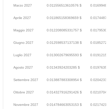
Marzo 2027
0.011556513610576 $
0.01699487
Aprile 2027
0.011865158369659 $
0.01744876
Maggio 2027
0.012208085331757 $
0.01795306
Giugno 2027
0.012598537137138 $
0.01852726
Luglio 2027
0.013002679695593 $
0.01912158
Agosto 2027
0.01343924203285 $
0.01976359
Settembre 2027
0.013887883308954 $
0.02042335
Ottobre 2027
0.014327916291426 $
0.02107046
Novembre 2027
0.014784663053153 $
0.02174215