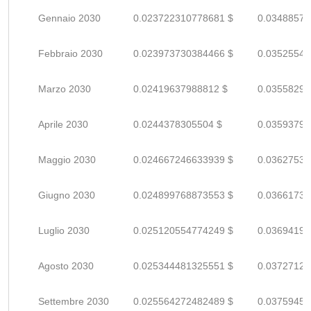
Gennaio 2030
0.023722310778681 $
0.03488575
Febbraio 2030
0.023973730384466 $
0.03525548
Marzo 2030
0.02419637988812 $
0.03558291
Aprile 2030
0.0244378305504 $
0.03593798
Maggio 2030
0.024667246633939 $
0.03627536
Giugno 2030
0.024899768873553 $
0.03661730
Luglio 2030
0.025120554774249 $
0.03694199
Agosto 2030
0.025344481325551 $
0.03727129
Settembre 2030
0.025564272482489 $
0.03759451