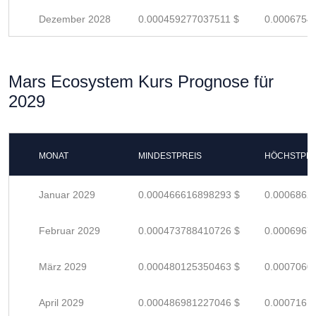
Dezember 2028
0.000459277037511 $
0.0006754
Mars Ecosystem Kurs Prognose für
2029
MONAT
MINDESTPREIS
HÖCHSTPRE
Januar 2029
0.000466616898293 $
0.0006862
Februar 2029
0.000473788410726 $
0.0006967
März 2029
0.000480125350463 $
0.0007060
April 2029
0.000486981227046 $
0.0007161