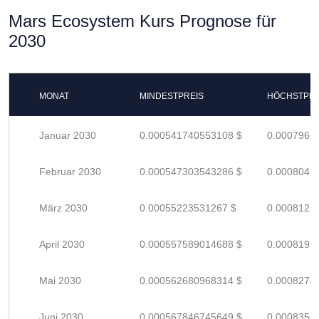
Mars Ecosystem Kurs Prognose für
2030
MONAT
MINDESTPREIS
HÖCHSTPRE
Januar 2030
0.000541740553108 $
0.0007966
Februar 2030
0.000547303543286 $
0.0008048
März 2030
0.00055223531267 $
0.0008121
April 2030
0.000557589014688 $
0.0008199
Mai 2030
0.000562680968314 $
0.0008274
Juni 2030
0.000567846745649 $
0.0008350