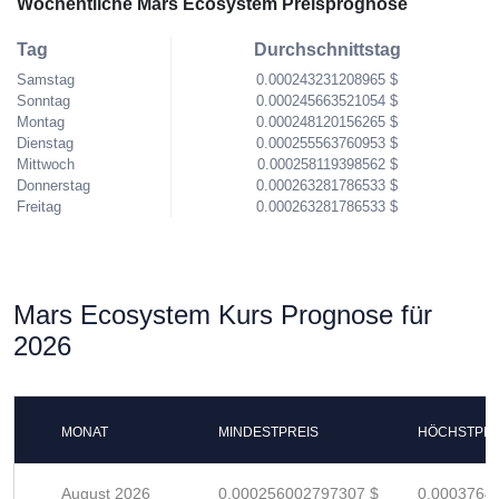
Wöchentliche Mars Ecosystem Preisprognose
Tag
Durchschnittstag
Samstag
0.000243231208965 $
Sonntag
0.000245663521054 $
Montag
0.000248120156265 $
Dienstag
0.000255563760953 $
Mittwoch
0.000258119398562 $
Donnerstag
0.000263281786533 $
Freitag
0.000263281786533 $
Mars Ecosystem Kurs Prognose für
2026
MONAT
MINDESTPREIS
HÖCHSTPRE
August 2026
0.000256002797307 $
0.0003764