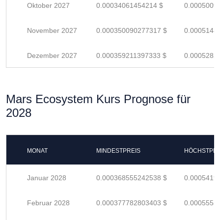
Oktober 2027
0.00034061454214 $
0.0005009
November 2027
0.000350090277317 $
0.0005148
Dezember 2027
0.000359211397333 $
0.0005282
Mars Ecosystem Kurs Prognose für
2028
MONAT
MINDESTPREIS
HÖCHSTPRE
Januar 2028
0.000368555242538 $
0.0005419
Februar 2028
0.000377782803403 $
0.0005555