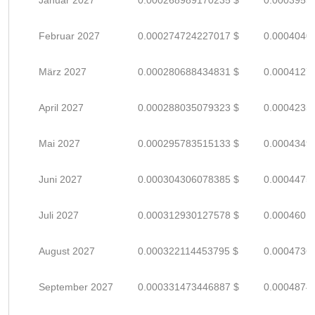
Januar 2027
0.000268989170235 $
0.0003955
Februar 2027
0.000274724227017 $
0.0004040
März 2027
0.000280688434831 $
0.0004127
April 2027
0.000288035079323 $
0.0004235
Mai 2027
0.000295783515133 $
0.0004349
Juni 2027
0.000304306078385 $
0.0004475
Juli 2027
0.000312930127578 $
0.0004601
August 2027
0.000322114453795 $
0.0004736
September 2027
0.000331473446887 $
0.0004874