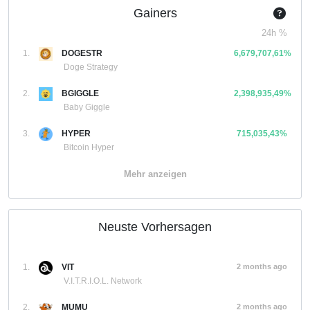
Gainers
24h %
1.
DOGESTR
6,679,707,61%
Doge Strategy
2.
BGIGGLE
2,398,935,49%
Baby Giggle
3.
HYPER
715,035,43%
Bitcoin Hyper
Mehr anzeigen
Neuste Vorhersagen
1.
VIT
2 months ago
V.I.T.R.I.O.L. Network
2.
MUMU
2 months ago