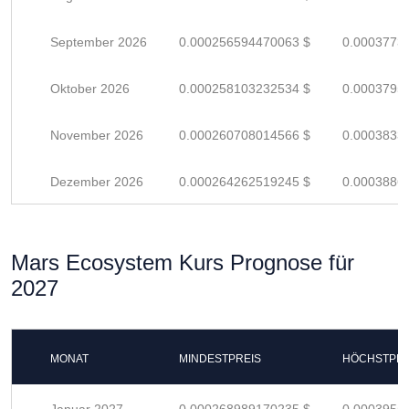
September 2026
0.000256594470063 $
0.0003773
Oktober 2026
0.000258103232534 $
0.0003795
November 2026
0.000260708014566 $
0.0003833
Dezember 2026
0.000264262519245 $
0.0003886
Mars Ecosystem Kurs Prognose für
2027
MONAT
MINDESTPREIS
HÖCHSTPRE