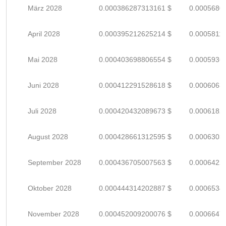
März 2028
0.000386287313161 $
0.0005680
April 2028
0.000395212625214 $
0.0005811
Mai 2028
0.000403698806554 $
0.0005936
Juni 2028
0.000412291528618 $
0.0006063
Juli 2028
0.000420432089673 $
0.0006182
August 2028
0.000428661312595 $
0.0006303
September 2028
0.000436705007563 $
0.0006422
Oktober 2028
0.000444314202887 $
0.0006534
November 2028
0.000452009200076 $
0.0006647