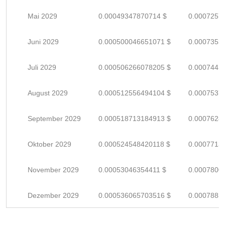
Mai 2029
0.00049347870714 $
0.0007257
Juni 2029
0.000500046651071 $
0.0007353
Juli 2029
0.000506266078205 $
0.0007445
August 2029
0.000512556494104 $
0.0007537
September 2029
0.000518713184913 $
0.0007628
Oktober 2029
0.000524548420118 $
0.0007713
November 2029
0.00053046354411 $
0.0007800
Dezember 2029
0.000536065703516 $
0.0007883