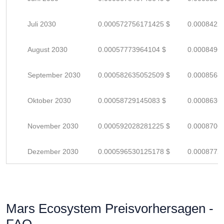
Juli 2030
0.000572756171425 $
0.0008422
August 2030
0.00057773964104 $
0.0008496
September 2030
0.000582635052509 $
0.0008568
Oktober 2030
0.00058729145083 $
0.0008636
November 2030
0.000592028281225 $
0.0008706
Dezember 2030
0.000596530125178 $
0.0008772
Mars Ecosystem Preisvorhersagen -