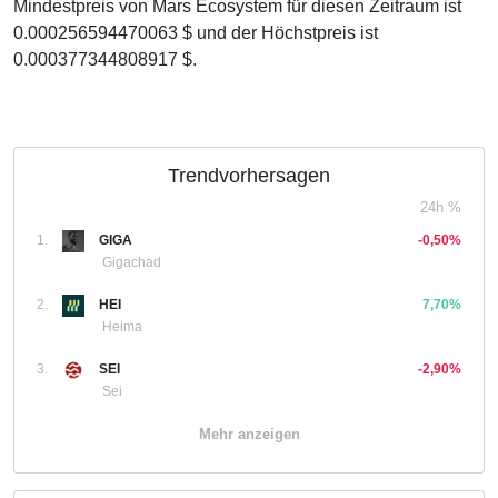
Mindestpreis von Mars Ecosystem für diesen Zeitraum ist
0.000256594470063 $ und der Höchstpreis ist
0.000377344808917 $.
Trendvorhersagen
24h %
1.
GIGA
-0,50%
Gigachad
2.
HEI
7,70%
Heima
3.
SEI
-2,90%
Sei
Mehr anzeigen