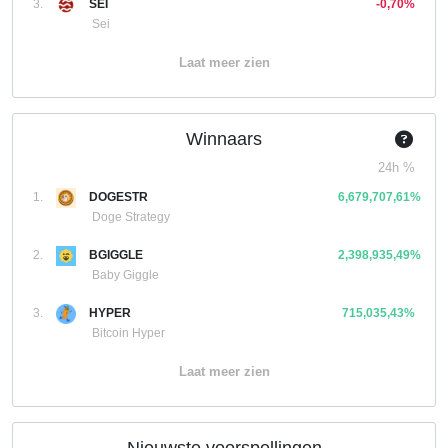
3.
SEI
-0,70%
Sei
Laat meer zien
Winnaars
24h %
1.
DOGESTR
6,679,707,61%
Doge Strategy
2.
BGIGGLE
2,398,935,49%
Baby Giggle
3.
HYPER
715,035,43%
Bitcoin Hyper
Laat meer zien