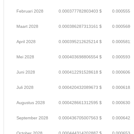
Februari 2028
0.000377782803403 $
0.0005555
Maart 2028
0.000386287313161 $
0.0005680
April 2028
0.000395212625214 $
0.0005811
Mei 2028
0.000403698806554 $
0.0005936
Juni 2028
0.000412291528618 $
0.0006063
Juli 2028
0.000420432089673 $
0.0006182
Augustus 2028
0.000428661312595 $
0.0006303
September 2028
0.000436705007563 $
0.0006422
October 2028
0.000444314202887 $
0.0006534