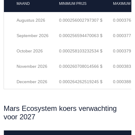
MAAND
MINIMUM PRIJS
MAXIMUM P
Augustus 2026
0.000256002797307 $
0.0003764
September 2026
0.000256594470063 $
0.0003773
October 2026
0.000258103232534 $
0.0003795
November 2026
0.000260708014566 $
0.0003833
December 2026
0.000264262519245 $
0.0003886
Mars Ecosystem koers verwachting
voor 2027