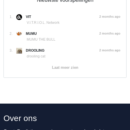
Nieuwste voorspellingen
1.
VIT
2 months ago
V.I.T.R.I.O.L. Network
2.
MUMU
2 months ago
MUMU THE BULL
3.
DROOLING
2 months ago
drooling cat
Laat meer zien
Over ons