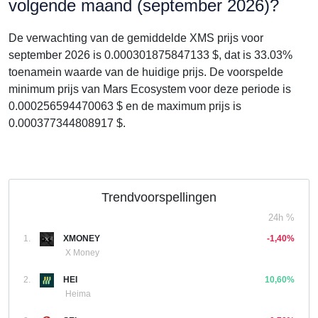
volgende maand (september 2026)?
De verwachting van de gemiddelde XMS prijs voor
september 2026 is 0.000301875847133 $, dat is 33.03%
toenamein waarde van de huidige prijs. De voorspelde
minimum prijs van Mars Ecosystem voor deze periode is
0.000256594470063 $ en de maximum prijs is
0.000377344808917 $.
Trendvoorspellingen
24h %
1.
XMONEY
-1,40%
X Money
2.
HEI
10,60%
Heima