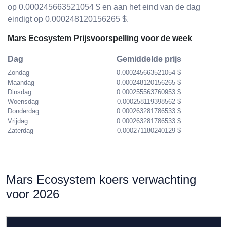
op 0.000245663521054 $ en aan het eind van de dag
eindigt op 0.000248120156265 $.
Mars Ecosystem Prijsvoorspelling voor de week
Dag
Gemiddelde prijs
Zondag
0.000245663521054 $
Maandag
0.000248120156265 $
Dinsdag
0.000255563760953 $
Woensdag
0.000258119398562 $
Donderdag
0.000263281786533 $
Vrijdag
0.000263281786533 $
Zaterdag
0.000271180240129 $
Mars Ecosystem koers verwachting
voor 2026