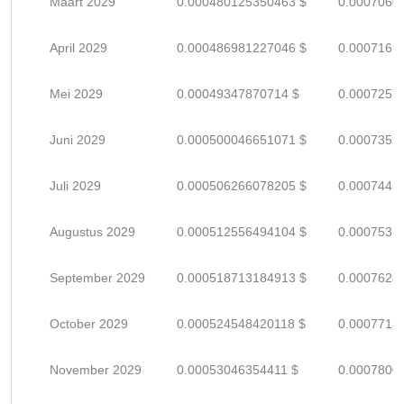
Maart 2029
0.000480125350463 $
0.0007060
April 2029
0.000486981227046 $
0.0007161
Mei 2029
0.00049347870714 $
0.0007257
Juni 2029
0.000500046651071 $
0.0007353
Juli 2029
0.000506266078205 $
0.0007445
Augustus 2029
0.000512556494104 $
0.0007537
September 2029
0.000518713184913 $
0.0007628
October 2029
0.000524548420118 $
0.0007713
November 2029
0.00053046354411 $
0.0007800