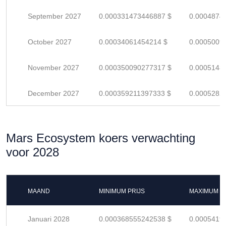
September 2027
0.000331473446887 $
0.0004874
October 2027
0.00034061454214 $
0.0005009
November 2027
0.000350090277317 $
0.0005148
December 2027
0.000359211397333 $
0.0005282
Mars Ecosystem koers verwachting
voor 2028
MAAND
MINIMUM PRIJS
MAXIMUM P
Januari 2028
0.000368555242538 $
0.0005419