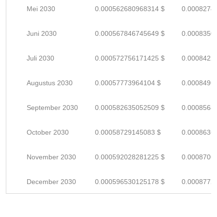
Mei 2030
0.000562680968314 $
0.0008274
Juni 2030
0.000567846745649 $
0.0008350
Juli 2030
0.000572756171425 $
0.0008422
Augustus 2030
0.00057773964104 $
0.0008496
September 2030
0.000582635052509 $
0.0008568
October 2030
0.00058729145083 $
0.0008636
November 2030
0.000592028281225 $
0.0008706
December 2030
0.000596530125178 $
0.0008772