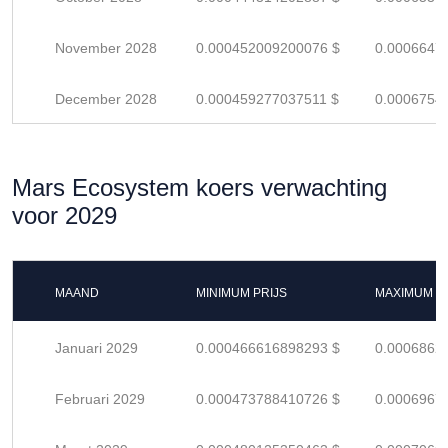
November 2028
0.000452009200076 $
0.0006647
December 2028
0.000459277037511 $
0.0006754
Mars Ecosystem koers verwachting
voor 2029
MAAND
MINIMUM PRIJS
MAXIMUM P
Januari 2029
0.000466616898293 $
0.0006862
Februari 2029
0.000473788410726 $
0.0006967