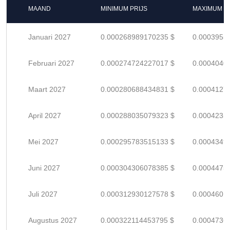
MAAND
MINIMUM PRIJS
MAXIMUM P
Januari 2027
0.000268989170235 $
0.0003955
Februari 2027
0.000274724227017 $
0.0004040
Maart 2027
0.000280688434831 $
0.0004127
April 2027
0.000288035079323 $
0.0004235
Mei 2027
0.000295783515133 $
0.0004349
Juni 2027
0.000304306078385 $
0.0004475
Juli 2027
0.000312930127578 $
0.0004601
Augustus 2027
0.000322114453795 $
0.0004736