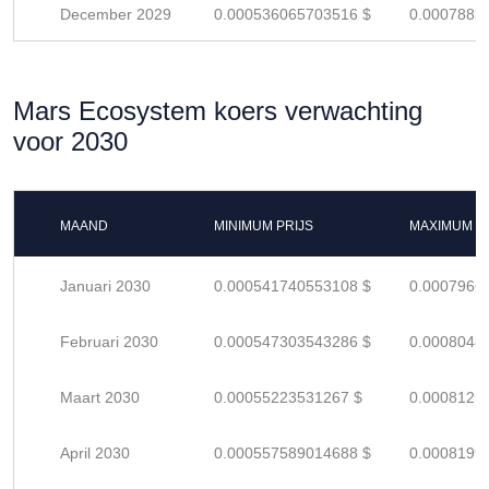
December 2029
0.000536065703516 $
0.0007883
Mars Ecosystem koers verwachting
voor 2030
MAAND
MINIMUM PRIJS
MAXIMUM P
Januari 2030
0.000541740553108 $
0.0007966
Februari 2030
0.000547303543286 $
0.0008048
Maart 2030
0.00055223531267 $
0.0008121
April 2030
0.000557589014688 $
0.0008199