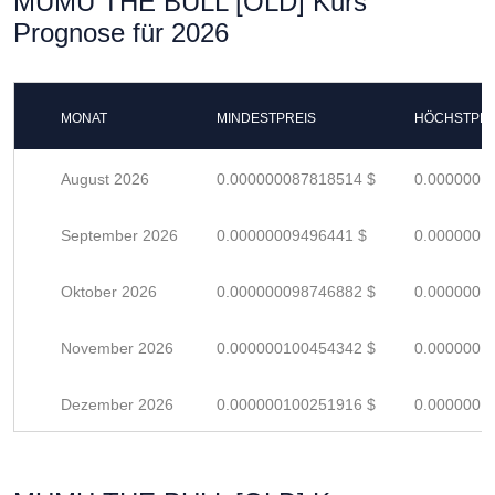
MUMU THE BULL [OLD] Kurs
Prognose für 2026
MONAT
MINDESTPREIS
HÖCHSTPRE
August 2026
0.000000087818514 $
0.0000001
September 2026
0.00000009496441 $
0.0000001
Oktober 2026
0.000000098746882 $
0.0000001
November 2026
0.000000100454342 $
0.0000001
Dezember 2026
0.000000100251916 $
0.0000001