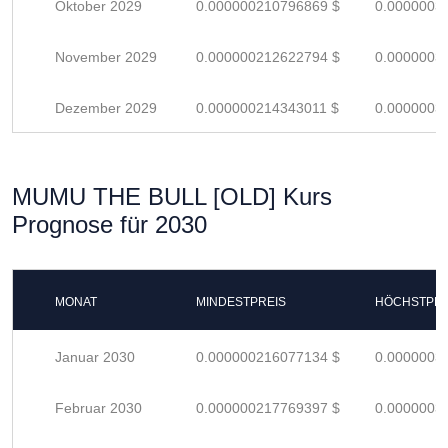
Oktober 2029
0.000000210796869 $
0.0000003
November 2029
0.000000212622794 $
0.0000003
Dezember 2029
0.000000214343011 $
0.0000003
MUMU THE BULL [OLD] Kurs
Prognose für 2030
MONAT
MINDESTPREIS
HÖCHSTPRE
Januar 2030
0.000000216077134 $
0.0000003
Februar 2030
0.000000217769397 $
0.0000003