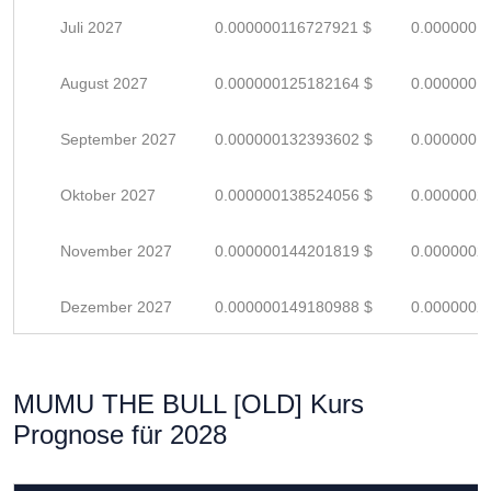
Juli 2027
0.000000116727921 $
0.0000001
August 2027
0.000000125182164 $
0.0000001
September 2027
0.000000132393602 $
0.0000001
Oktober 2027
0.000000138524056 $
0.0000002
November 2027
0.000000144201819 $
0.0000002
Dezember 2027
0.000000149180988 $
0.0000002
MUMU THE BULL [OLD] Kurs
Prognose für 2028