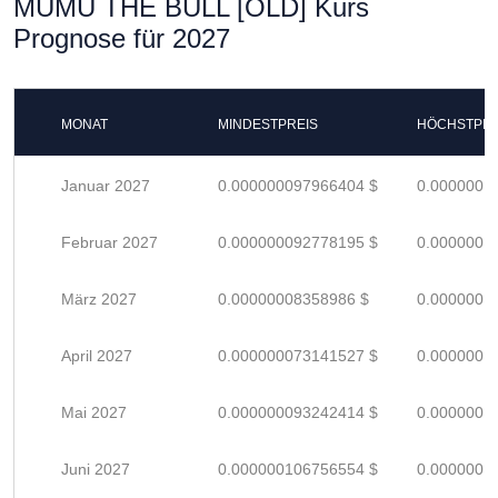
MUMU THE BULL [OLD] Kurs
Prognose für 2027
MONAT
MINDESTPREIS
HÖCHSTPRE
Januar 2027
0.000000097966404 $
0.0000001
Februar 2027
0.000000092778195 $
0.0000001
März 2027
0.00000008358986 $
0.0000001
April 2027
0.000000073141527 $
0.0000001
Mai 2027
0.000000093242414 $
0.0000001
Juni 2027
0.000000106756554 $
0.0000001