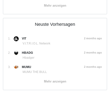
Mehr anzeigen
Neuste Vorhersagen
1.
VIT
2 months ago
V.I.T.R.I.O.L. Network
2.
HBADG
2 months ago
Hbadger
3.
MUMU
2 months ago
MUMU THE BULL
Mehr anzeigen