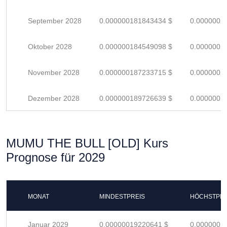
September 2028
0.000000181843434 $
0.0000002
Oktober 2028
0.000000184549098 $
0.0000002
November 2028
0.000000187233715 $
0.0000002
Dezember 2028
0.000000189726639 $
0.0000002
MUMU THE BULL [OLD] Kurs
Prognose für 2029
MONAT
MINDESTPREIS
HÖCHSTPRE
Januar 2029
0.00000019220641 $
0.0000002