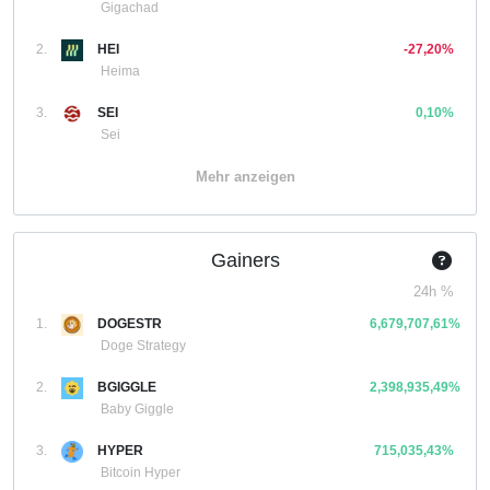
Gigachad
2.
HEI
-27,20%
Heima
3.
SEI
0,10%
Sei
Mehr anzeigen
Gainers
24h %
1.
DOGESTR
6,679,707,61%
Doge Strategy
2.
BGIGGLE
2,398,935,49%
Baby Giggle
3.
HYPER
715,035,43%
Bitcoin Hyper