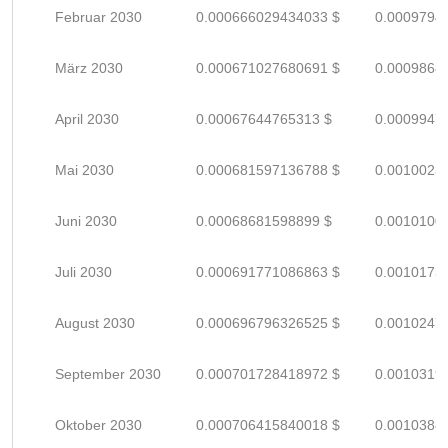
Februar 2030
0.000666029434033 $
0.0009794
März 2030
0.000671027680691 $
0.0009868
April 2030
0.00067644765313 $
0.0009947
Mai 2030
0.000681597136788 $
0.0010023
Juni 2030
0.00068681598899 $
0.0010100
Juli 2030
0.000691771086863 $
0.0010173
August 2030
0.000696796326525 $
0.0010247
September 2030
0.000701728418972 $
0.0010319
Oktober 2030
0.000706415840018 $
0.0010388