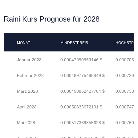
Raini Kurs Prognose für 2028
MONAT
MINDESTPREIS
HÖCHSTPRE
Januar 2028
0.00047990959146 $
0.0007057
Februar 2028
0.000489775498849 $
0.0007202
März 2028
0.000498852427764 $
0.0007336
April 2028
0.00050835672101 $
0.0007475
Mai 2028
0.000517369355628 $
0.0007608