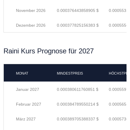
November 2026
0.000376443858905 $
0.0005535
Dezember 2026
0.000377825156383 $
0.0005556
Raini Kurs Prognose für 2027
MONAT
MINDESTPREIS
HÖCHSTPRE
Januar 2027
0.000380611760851 $
0.0005597
Februar 2027
0.000384789550214 $
0.0005658
März 2027
0.000389705388337 $
0.0005730