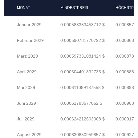
MONAT
MINDESTPREIS
HÖCHSTPRE
Januar 2029
0.000583353453712 $
0.0008578
Februar 2029
0.000590781770792 $
0.0008687
März 2029
0.000597331081424 $
0.0008784
April 2029
0.000604401832735 $
0.0008888
Mai 2029
0.000611089137558 $
0.0008986
Juni 2029
0.00061783577062 $
0.0009085
Juli 2029
0.000624212603008 $
0.0009179
August 2029
0.000630650959857 $
0.0009274