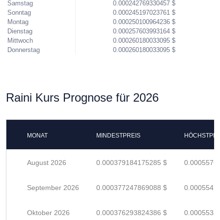
Samstag
0.000242769330457 $
Sonntag
0.000245197023761 $
Montag
0.000250100964236 $
Dienstag
0.000257603993164 $
Mittwoch
0.000260180033095 $
Donnerstag
0.000260180033095 $
Raini Kurs Prognose für 2026
MONAT
MINDESTPREIS
HÖCHSTPRE
August 2026
0.000379184175285 $
0.0005576
September 2026
0.000377247869088 $
0.0005547
Oktober 2026
0.000376293824386 $
0.0005533