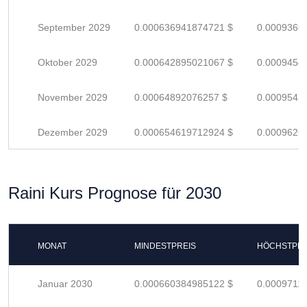
September 2029
0.000636941874721 $
0.0009366
Oktober 2029
0.000642895021067 $
0.0009454
November 2029
0.00064892076257 $
0.0009542
Dezember 2029
0.000654619712924 $
0.0009626
Raini Kurs Prognose für 2030
MONAT
MINDESTPREIS
HÖCHSTPRE
Januar 2030
0.000660384985122 $
0.0009711