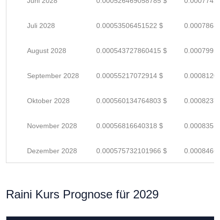
Juni 2028
0.000526469058785 $
0.0007742
Juli 2028
0.00053506451522 $
0.0007868
August 2028
0.000543727860415 $
0.0007995
September 2028
0.00055217072914 $
0.0008120
Oktober 2028
0.000560134764803 $
0.0008237
November 2028
0.00056816640318 $
0.0008355
Dezember 2028
0.000575732101966 $
0.0008466
Raini Kurs Prognose für 2029