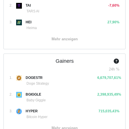
2.
TAI
-7,60%
TARS AI
3.
HEI
27,90%
Heima
Mehr anzeigen
Gainers
24h %
1.
DOGESTR
6,679,707,61%
Doge Strategy
2.
BGIGGLE
2,398,935,49%
Baby Giggle
3.
HYPER
715,035,43%
Bitcoin Hyper
Mehr anzeigen