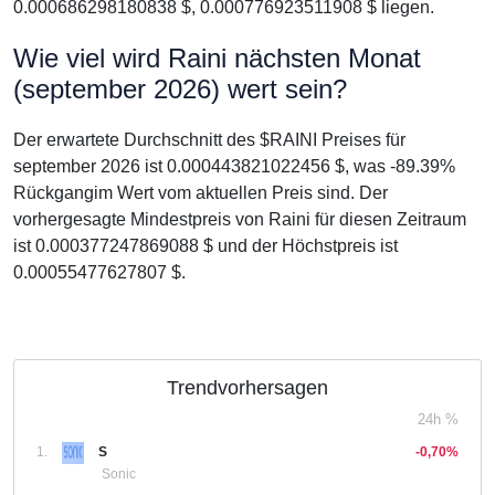
0.000686298180838 $, 0.000776923511908 $ liegen.
Wie viel wird Raini nächsten Monat
(september 2026) wert sein?
Der erwartete Durchschnitt des $RAINI Preises für
september 2026 ist 0.000443821022456 $, was -89.39%
Rückgangim Wert vom aktuellen Preis sind. Der
vorhergesagte Mindestpreis von Raini für diesen Zeitraum
ist 0.000377247869088 $ und der Höchstpreis ist
0.00055477627807 $.
Trendvorhersagen
24h %
1.
S
-0,70%
Sonic