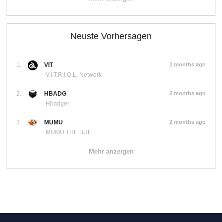
Neuste Vorhersagen
1.
VIT
2 months ago
V.I.T.R.I.O.L. Network
2.
HBADG
2 months ago
Hbadger
3.
MUMU
2 months ago
MUMU THE BULL
Mehr anzeigen