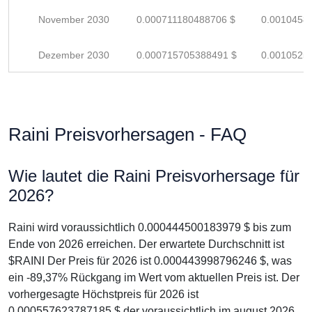
November 2030
0.000711180488706 $
0.0010458
Dezember 2030
0.000715705388491 $
0.0010525
Raini Preisvorhersagen - FAQ
Wie lautet die Raini Preisvorhersage für
2026?
Raini wird voraussichtlich 0.000444500183979 $ bis zum
Ende von 2026 erreichen. Der erwartete Durchschnitt ist
$RAINI Der Preis für 2026 ist 0.000443998796246 $, was
ein -89,37% Rückgang im Wert vom aktuellen Preis ist. Der
vorhergesagte Höchstpreis für 2026 ist
0.000557623787185 $ der voraussichtlich im august 2026