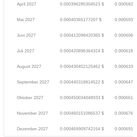
April 2027
0.000396285304523 $
0.0005827
Mai 2027
0.00040365177207 $
0.0005936
Juni 2027
0.000412098420365 $
0.0006060
Juli 2027
0.000420896364324 $
0.0006189
August 2027
0.000430452125462 $
0.0006330
September 2027
0.000440318814522 $
0.0006475
Oktober 2027
0.000450034048933 $
0.0006618
November 2027
0.000460151086537 $
0.0006766
Dezember 2027
0.000469909742154 $
0.0006910