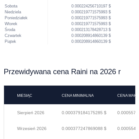
Sobota
0.000224256710197 $
Niedziela
0.000219771575993 $
Poniedziałek
0.000219771575993 $
Wtorek
0.000219771575993 $
Środa
0.000213178428713 $
Czwartek
0.000208914860139 $
Piątek
0.000208914860139 $
Przewidywana cena Raini na 2026 r
MIESIĄC
CENA MINIMALNA
CENA MAK
Sierpień 2026
0.000379184175285 $
0.0005576
Wrzesień 2026
0.000377247869088 $
0.0005547