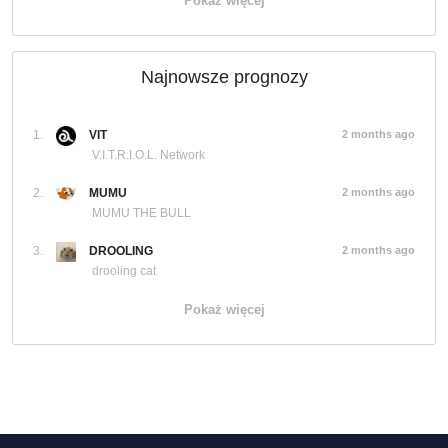
Pokaż więcej
Najnowsze prognozy
1.
VIT
2 months ago
V.I.T.R.I.O.L. Network
2.
MUMU
2 months ago
MUMU THE BULL
3.
DROOLING
2 months ago
drooling cat
Pokaż więcej