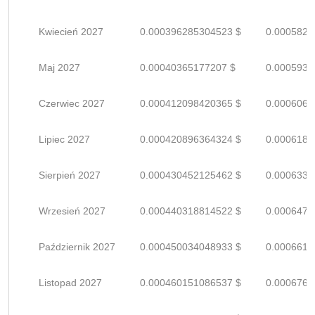
Kwiecień 2027
0.000396285304523 $
0.0005827
Maj 2027
0.00040365177207 $
0.0005936
Czerwiec 2027
0.000412098420365 $
0.0006060
Lipiec 2027
0.000420896364324 $
0.0006189
Sierpień 2027
0.000430452125462 $
0.0006330
Wrzesień 2027
0.000440318814522 $
0.0006475
Październik 2027
0.000450034048933 $
0.0006618
Listopad 2027
0.000460151086537 $
0.0006766