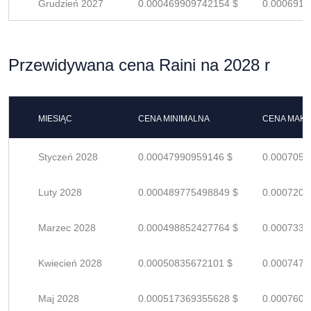
Grudzień 2027
0.000469909742154 $
0.0006910
Przewidywana cena Raini na 2028 r
MIESIĄC
CENA MINIMALNA
CENA MAK
Styczeń 2028
0.00047990959146 $
0.0007057
Luty 2028
0.000489775498849 $
0.0007202
Marzec 2028
0.000498852427764 $
0.0007336
Kwiecień 2028
0.00050835672101 $
0.0007475
Maj 2028
0.000517369355628 $
0.0007608