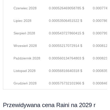
Czerwiec 2028
0.000526469058785 $
0.0007742
Lipiec 2028
0.00053506451522 $
0.0007868
Sierpień 2028
0.000543727860415 $
0.0007995
Wrzesień 2028
0.00055217072914 $
0.0008120
Październik 2028
0.000560134764803 $
0.0008237
Listopad 2028
0.00056816640318 $
0.0008355
Grudzień 2028
0.000575732101966 $
0.0008466
Przewidywana cena Raini na 2029 r