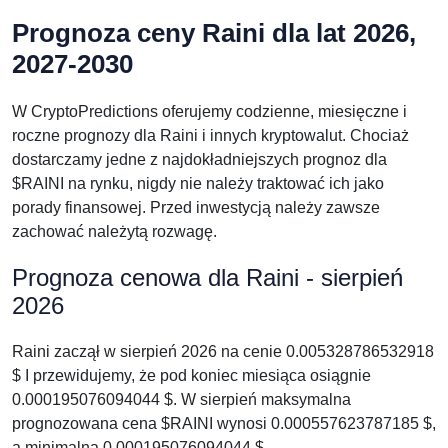
Prognoza ceny Raini dla lat 2026,
2027-2030
W CryptoPredictions oferujemy codzienne, miesięczne i
roczne prognozy dla Raini i innych kryptowalut. Chociaż
dostarczamy jedne z najdokładniejszych prognoz dla
$RAINI na rynku, nigdy nie należy traktować ich jako
porady finansowej. Przed inwestycją należy zawsze
zachować należytą rozwagę.
Prognoza cenowa dla Raini - sierpień
2026
Raini zaczął w sierpień 2026 na cenie 0.005328786532918
$ I przewidujemy, że pod koniec miesiąca osiągnie
0.000195076094044 $. W sierpień maksymalna
prognozowana cena $RAINI wynosi 0.000557623787185 $,
a minimalna 0.000195076094044 $.