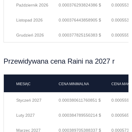
Październik 2026
0.000376293824386 $
0.0005533
Listopad 2026
0.000376443858905 $
0.0005535
Grudzień 2026
0.000377825156383 $
0.0005556
Przewidywana cena Raini na 2027 r
MIESIĄC
CENA MINIMALNA
CENA MAK
Styczeń 2027
0.000380611760851 $
0.0005597
Luty 2027
0.000384789550214 $
0.0005658
Marzec 2027
0.000389705388337 $
0.0005730