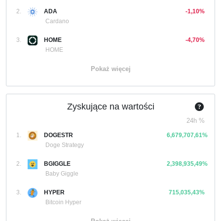
2.
ADA
-1,10%
Cardano
3.
HOME
-4,70%
HOME
Pokaż więcej
Zyskujące na wartości
24h %
1.
DOGESTR
6,679,707,61%
Doge Strategy
2.
BGIGGLE
2,398,935,49%
Baby Giggle
3.
HYPER
715,035,43%
Bitcoin Hyper