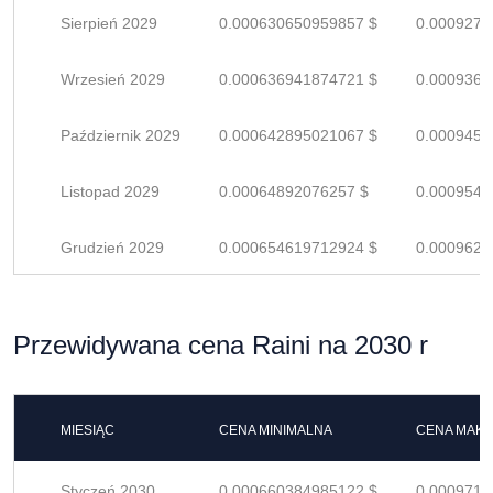
Sierpień 2029
0.000630650959857 $
0.0009274
Wrzesień 2029
0.000636941874721 $
0.0009366
Październik 2029
0.000642895021067 $
0.0009454
Listopad 2029
0.00064892076257 $
0.0009542
Grudzień 2029
0.000654619712924 $
0.0009626
Przewidywana cena Raini na 2030 r
MIESIĄC
CENA MINIMALNA
CENA MAK
Styczeń 2030
0.000660384985122 $
0.0009711