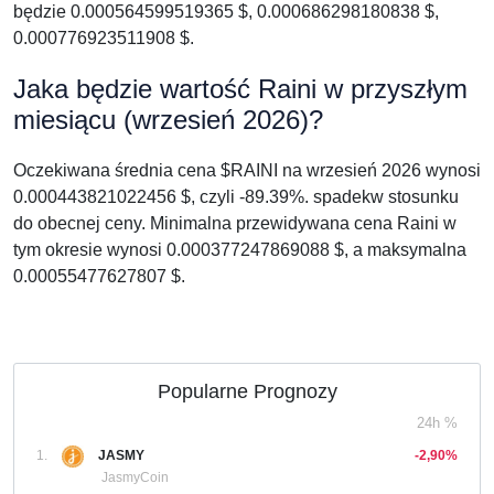
będzie 0.000564599519365 $, 0.000686298180838 $,
0.000776923511908 $.
Jaka będzie wartość Raini w przyszłym
miesiącu (wrzesień 2026)?
Oczekiwana średnia cena $RAINI na wrzesień 2026 wynosi
0.000443821022456 $, czyli -89.39%. spadekw stosunku
do obecnej ceny. Minimalna przewidywana cena Raini w
tym okresie wynosi 0.000377247869088 $, a maksymalna
0.00055477627807 $.
Popularne Prognozy
24h %
1.
JASMY
-2,90%
JasmyCoin