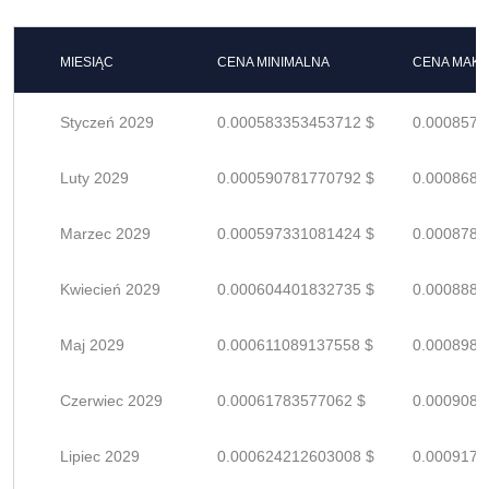
MIESIĄC
CENA MINIMALNA
CENA MAK
Styczeń 2029
0.000583353453712 $
0.0008578
Luty 2029
0.000590781770792 $
0.0008687
Marzec 2029
0.000597331081424 $
0.0008784
Kwiecień 2029
0.000604401832735 $
0.0008888
Maj 2029
0.000611089137558 $
0.0008986
Czerwiec 2029
0.00061783577062 $
0.0009085
Lipiec 2029
0.000624212603008 $
0.0009179