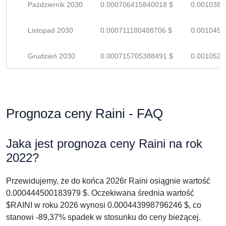
Październik 2030
0.000706415840018 $
0.0010388
Listopad 2030
0.000711180488706 $
0.0010458
Grudzień 2030
0.000715705388491 $
0.0010525
Prognoza ceny Raini - FAQ
Jaka jest prognoza ceny Raini na rok
2022?
Przewidujemy, że do końca 2026r Raini osiągnie wartość
0.000444500183979 $. Oczekiwana średnia wartość
$RAINI w roku 2026 wynosi 0.000443998796246 $, co
stanowi -89,37% spadek w stosunku do ceny bieżącej.