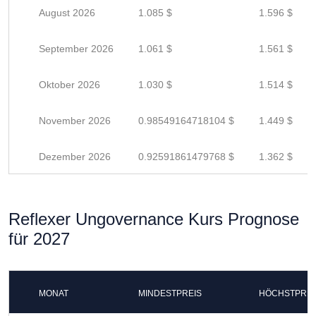
August 2026
1.085 $
1.596 $
September 2026
1.061 $
1.561 $
Oktober 2026
1.030 $
1.514 $
November 2026
0.98549164718104 $
1.449 $
Dezember 2026
0.92591861479768 $
1.362 $
Reflexer Ungovernance Kurs Prognose
für 2027
MONAT
MINDESTPREIS
HÖCHSTPREI