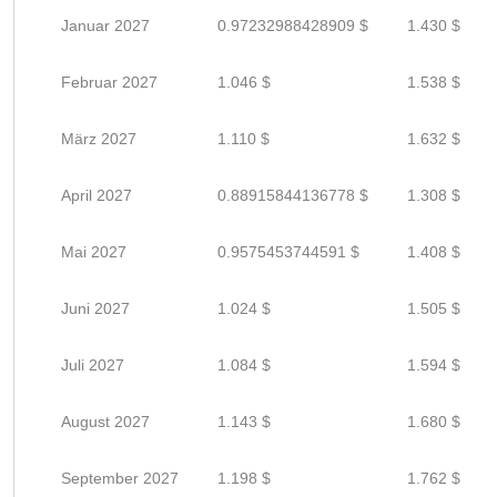
Januar 2027
0.97232988428909 $
1.430 $
Februar 2027
1.046 $
1.538 $
März 2027
1.110 $
1.632 $
April 2027
0.88915844136778 $
1.308 $
Mai 2027
0.9575453744591 $
1.408 $
Juni 2027
1.024 $
1.505 $
Juli 2027
1.084 $
1.594 $
August 2027
1.143 $
1.680 $
September 2027
1.198 $
1.762 $