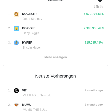
24h %
1.
DOGESTR
6,679,707,61%
Doge Strategy
2.
BGIGGLE
2,398,935,49%
Baby Giggle
3.
HYPER
715,035,43%
Bitcoin Hyper
Mehr anzeigen
Neuste Vorhersagen
1.
VIT
2 months ago
V.I.T.R.I.O.L. Network
2.
MUMU
2 months ago
MUMU THE BULL