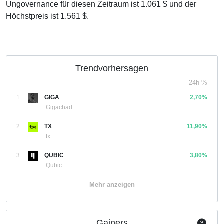
Ungovernance für diesen Zeitraum ist 1.061 $ und der
Höchstpreis ist 1.561 $.
Trendvorhersagen
24h %
1.
GIGA
2,70%
Gigachad
2.
TX
11,90%
tx
3.
QUBIC
3,80%
Qubic
Mehr anzeigen
Gainers