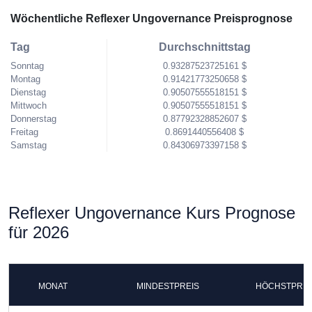
Wöchentliche Reflexer Ungovernance Preisprognose
Tag
Durchschnittstag
Sonntag
0.93287523725161 $
Montag
0.91421773250658 $
Dienstag
0.90507555518151 $
Mittwoch
0.90507555518151 $
Donnerstag
0.87792328852607 $
Freitag
0.8691440556408 $
Samstag
0.84306973397158 $
Reflexer Ungovernance Kurs Prognose
für 2026
MONAT
MINDESTPREIS
HÖCHSTPREI