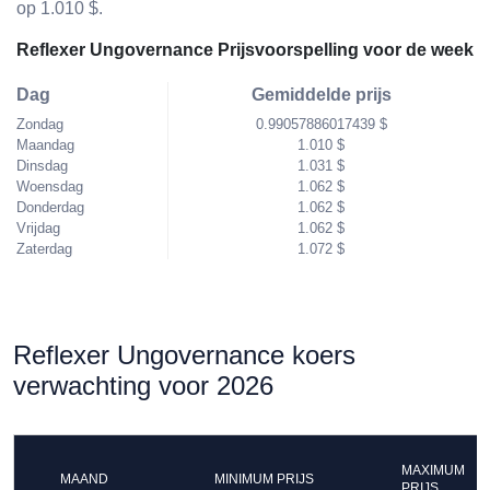
op 1.010 $.
Reflexer Ungovernance Prijsvoorspelling voor de week
Dag
Gemiddelde prijs
Zondag
0.99057886017439 $
Maandag
1.010 $
Dinsdag
1.031 $
Woensdag
1.062 $
Donderdag
1.062 $
Vrijdag
1.062 $
Zaterdag
1.072 $
Reflexer Ungovernance koers
verwachting voor 2026
MAXIMUM
MAAND
MINIMUM PRIJS
PRIJS