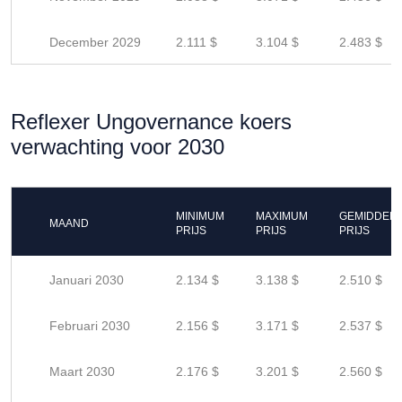
December 2029
2.111 $
3.104 $
2.483 $
Reflexer Ungovernance koers
verwachting voor 2030
MINIMUM
MAXIMUM
GEMIDDEL
MAAND
PRIJS
PRIJS
PRIJS
Januari 2030
2.134 $
3.138 $
2.510 $
Februari 2030
2.156 $
3.171 $
2.537 $
Maart 2030
2.176 $
3.201 $
2.560 $