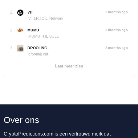
1.
VIT
2 months ago
V.I.T.R.I.O.L. Network
2.
MUMU
2 months ago
MUMU THE BULL
3.
DROOLING
2 months ago
drooling cat
Laat meer zien
Over ons
CryptoPredictions.com is een vertrouwd merk dat