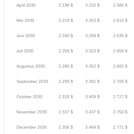
April 2030
2.198 $
3.232 $
2.586 $
Mei 2030
2.219 $
3.263 $
2.610 $
Juni 2030
2.240 $
3.294 $
2.635 $
Juli 2030
2.259 $
3.323 $
2.658 $
Augustus 2030
2.280 $
3.352 $
2.682 $
September 2030
2.299 $
3.381 $
2.705 $
October 2030
2.318 $
3.409 $
2.727 $
November 2030
2.337 $
3.437 $
2.750 $
December 2030
2.356 $
3.464 $
2.771 $