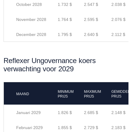
October 2028
1.732 $
2.547 $
2.038 $
November 2028
1.764 $
2.595 $
2.076 $
December 2028
1.795 $
2.640 $
2.112 $
Reflexer Ungovernance koers
verwachting voor 2029
MINIMUM
MAXIMUM
GEMIDDEL
MAAND
PRIJS
PRIJS
PRIJS
Januari 2029
1.826 $
2.685 $
2.148 $
Februari 2029
1.855 $
2.729 $
2.183 $