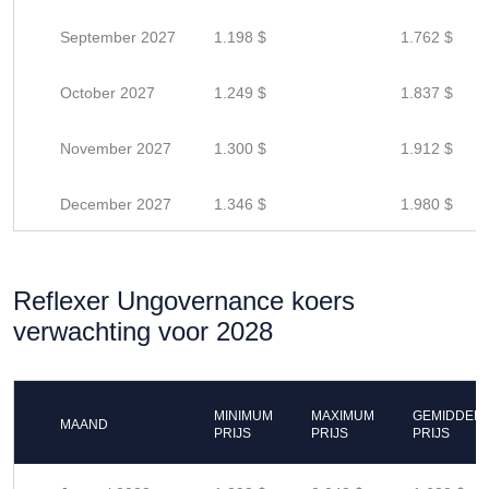
September 2027
1.198 $
1.762 $
October 2027
1.249 $
1.837 $
November 2027
1.300 $
1.912 $
December 2027
1.346 $
1.980 $
Reflexer Ungovernance koers
verwachting voor 2028
MINIMUM
MAXIMUM
GEMIDDEL
MAAND
PRIJS
PRIJS
PRIJS