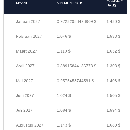
MAXIMUM
MAAND
MINIMUM PRIJS
PRIJS
Januari 2027
0.97232988428909 $
1.430 $
Februari 2027
1.046 $
1.538 $
Maart 2027
1.110 $
1.632 $
April 2027
0.88915844136778 $
1.308 $
Mei 2027
0.9575453744591 $
1.408 $
Juni 2027
1.024 $
1.505 $
Juli 2027
1.084 $
1.594 $
Augustus 2027
1.143 $
1.680 $