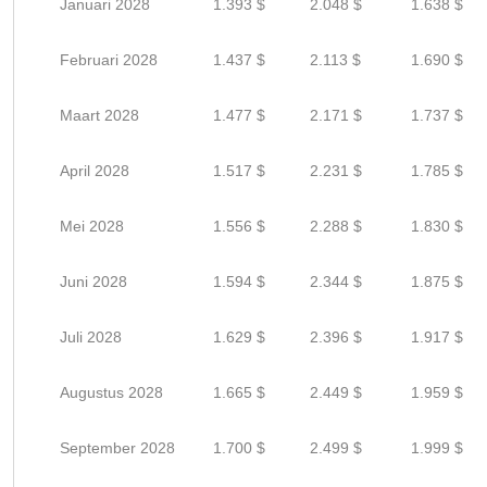
Januari 2028
1.393 $
2.048 $
1.638 $
Februari 2028
1.437 $
2.113 $
1.690 $
Maart 2028
1.477 $
2.171 $
1.737 $
April 2028
1.517 $
2.231 $
1.785 $
Mei 2028
1.556 $
2.288 $
1.830 $
Juni 2028
1.594 $
2.344 $
1.875 $
Juli 2028
1.629 $
2.396 $
1.917 $
Augustus 2028
1.665 $
2.449 $
1.959 $
September 2028
1.700 $
2.499 $
1.999 $