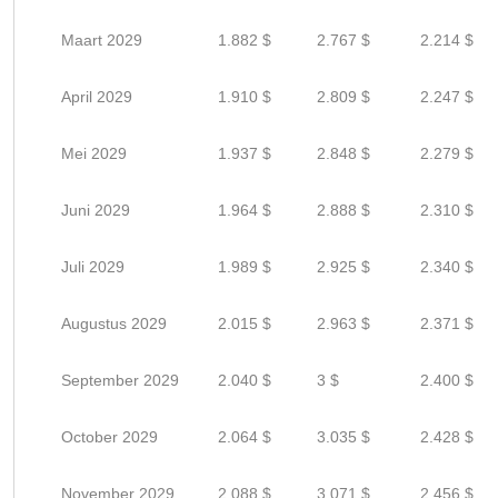
Maart 2029
1.882 $
2.767 $
2.214 $
April 2029
1.910 $
2.809 $
2.247 $
Mei 2029
1.937 $
2.848 $
2.279 $
Juni 2029
1.964 $
2.888 $
2.310 $
Juli 2029
1.989 $
2.925 $
2.340 $
Augustus 2029
2.015 $
2.963 $
2.371 $
September 2029
2.040 $
3 $
2.400 $
October 2029
2.064 $
3.035 $
2.428 $
November 2029
2.088 $
3.071 $
2.456 $