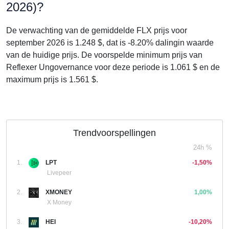
2026)?
De verwachting van de gemiddelde FLX prijs voor
september 2026 is 1.248 $, dat is -8.20% dalingin waarde
van de huidige prijs. De voorspelde minimum prijs van
Reflexer Ungovernance voor deze periode is 1.061 $ en de
maximum prijs is 1.561 $.
Trendvoorspellingen
24h %
1.
LPT
-1,50%
Livepeer
2.
XMONEY
1,00%
X Money
3.
HEI
-10,20%