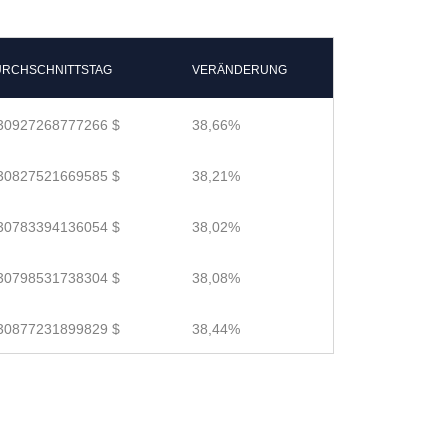
RCHSCHNITTSTAG
VERÄNDERUNG
30927268777266 $
38,66%
30827521669585 $
38,21%
30783394136054 $
38,02%
30798531738304 $
38,08%
30877231899829 $
38,44%