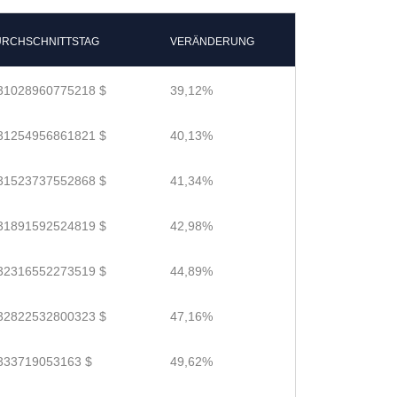
RCHSCHNITTSTAG
VERÄNDERUNG
31028960775218 $
39,12%
31254956861821 $
40,13%
31523737552868 $
41,34%
31891592524819 $
42,98%
32316552273519 $
44,89%
32822532800323 $
47,16%
333719053163 $
49,62%