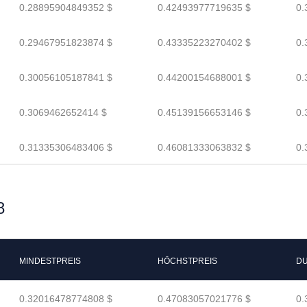
0.28895904849352 $
0.42493977719635 $
0.
0.29467951823874 $
0.43335223270402 $
0.
0.30056105187841 $
0.44200154688001 $
0.
0.3069462652414 $
0.45139156653146 $
0.
0.31335306483406 $
0.46081333063832 $
0.
8
MINDESTPREIS
HÖCHSTPREIS
DU
0.32016478774808 $
0.47083057021776 $
0.