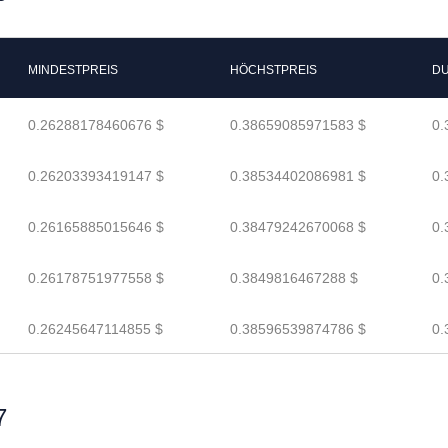
MINDESTPREIS
HÖCHSTPREIS
DU
0.26288178460676 $
0.38659085971583 $
0.
0.26203393419147 $
0.38534402086981 $
0.
0.26165885015646 $
0.38479242670068 $
0.
0.26178751977558 $
0.3849816467288 $
0.
0.26245647114855 $
0.38596539874786 $
0.
7