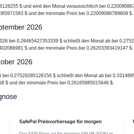
8128255 $ und wird den Monat voraussichtlich bei 0.220090867
085971583 $ und der minimale Preis bei 0.22009086789608 $.
eptember 2026
2026 bei 0.26465427353339 $ schließt den Monat ab bei 0.2752
402086981 $ und der minimale Preis bei 0.26203393419147 $.
tober 2026
26 bei 0.27529285126156 $ schließt den Monat ab bei 0.3314895
8 $ und der minimale Preis bei 0.26165885015646 $.
gnose
SafePal Preisvorhersage für morgen
Der SFP Preis ist für morgen (09.08.2026) in