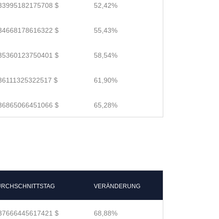
33995182175708 $
52,42%
34668178616322 $
55,43%
35360123750401 $
58,54%
36111325322517 $
61,90%
36865066451066 $
65,28%
RCHSCHNITTSTAG
VERÄNDERUNG
37666445617421 $
68,88%