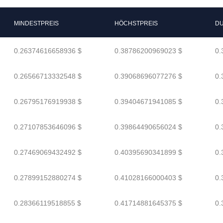
MINDESTPREIS
HÖCHSTPREIS
DU
0.26374616658936 $
0.38786200969023 $
0.
0.26566713332548 $
0.39068696077276 $
0.
0.26795176919938 $
0.39404671941085 $
0.
0.27107853646096 $
0.39864490656024 $
0.
0.27469069432492 $
0.40395690341899 $
0.
0.27899152880274 $
0.41028166000403 $
0.
0.28366119518855 $
0.41714881645375 $
0.