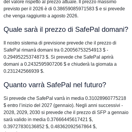
del valore rispetto al prezzo attuale. Il prezzo massimo
previsto per il 2026 è di 0.38659085971583 $ e si prevede
che venga raggiunto a agosto 2026.
Quale sarà il prezzo di SafePal domani?
Il nostro sistema di previsione prevede che il prezzo di
SafePal rimarrà domani tra 0.20056753254913 $ -
0.29495225374873 $. Si prevede che SafePal aprirà
domani a 0.2432595907206 $ e chiuderà la giornata a
0.231242566939 $.
Quanto varrà SafePal nel futuro?
Si prevede che SafePal varrà in media 0.31028960775218
$ entro l’inizio del 2027 (gennaio). Negli anni successivi -
2028, 2029, 2030 si prevede che il prezzo di SFP a gennaio
sarà valido in media 0.37666445617421 $,
0.39727830136852 $, 0.48362092567864 $,