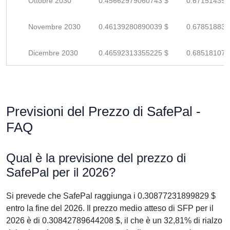
Ottobre 2030
0.45662979060743 $
0.671514397
Novembre 2030
0.46139280890039 $
0.678518836
Dicembre 2030
0.46592313355225 $
0.685181078
Previsioni del Prezzo di SafePal -
FAQ
Qual è la previsione del prezzo di
SafePal per il 2026?
Si prevede che SafePal raggiunga i 0.30877231899829 $
entro la fine del 2026. Il prezzo medio atteso di SFP per il
2026 è di 0.30842789644208 $, il che è un 32,81% di rialzo