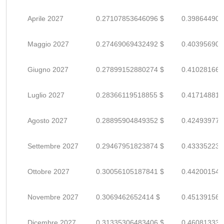
Aprile 2027
0.27107853646096 $
0.398644906
Maggio 2027
0.27469069432492 $
0.403956903
Giugno 2027
0.27899152880274 $
0.410281660
Luglio 2027
0.28366119518855 $
0.417148816
Agosto 2027
0.28895904849352 $
0.424939777
Settembre 2027
0.29467951823874 $
0.433352232
Ottobre 2027
0.30056105187841 $
0.442001546
Novembre 2027
0.3069462652414 $
0.451391566
Dicembre 2027
0.31335306483406 $
0.460813330