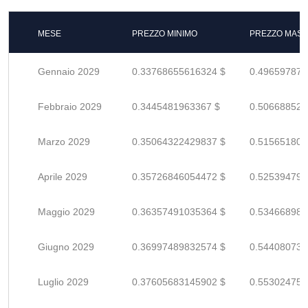
MESE
PREZZO MINIMO
PREZZO MASS
Gennaio 2029
0.33768655616324 $
0.496597876
Febbraio 2029
0.3445481963367 $
0.506688524
Marzo 2029
0.35064322429837 $
0.515651800
Aprile 2029
0.35726846054472 $
0.525394794
Maggio 2029
0.36357491035364 $
0.534668985
Giugno 2029
0.36997489832574 $
0.544080732
Luglio 2029
0.37605683145902 $
0.553024752