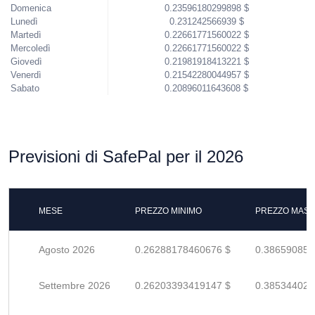
Domenica
0.23596180299898 $
Lunedì
0.231242566939 $
Martedì
0.22661771560022 $
Mercoledì
0.22661771560022 $
Giovedì
0.21981918413221 $
Venerdì
0.21542280044957 $
Sabato
0.20896011643608 $
Previsioni di SafePal per il 2026
MESE
PREZZO MINIMO
PREZZO MASS
Agosto 2026
0.26288178460676 $
0.386590859
Settembre 2026
0.26203393419147 $
0.385344020