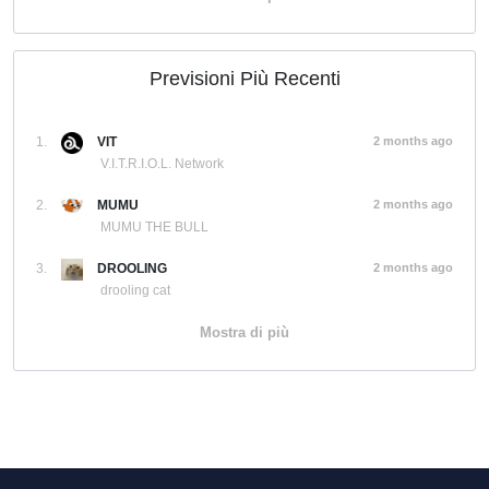
Previsioni Più Recenti
1.
VIT
2 months ago
V.I.T.R.I.O.L. Network
2.
MUMU
2 months ago
MUMU THE BULL
3.
DROOLING
2 months ago
drooling cat
Mostra di più