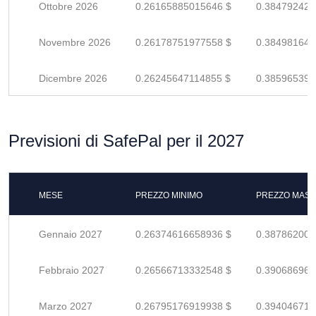
Ottobre 2026
0.26165885015646 $
0.384792426
Novembre 2026
0.26178751977558 $
0.384981646
Dicembre 2026
0.26245647114855 $
0.385965398
Previsioni di SafePal per il 2027
MESE
PREZZO MINIMO
PREZZO MASS
Gennaio 2027
0.26374616658936 $
0.387862009
Febbraio 2027
0.26566713332548 $
0.390686960
Marzo 2027
0.26795176919938 $
0.394046719