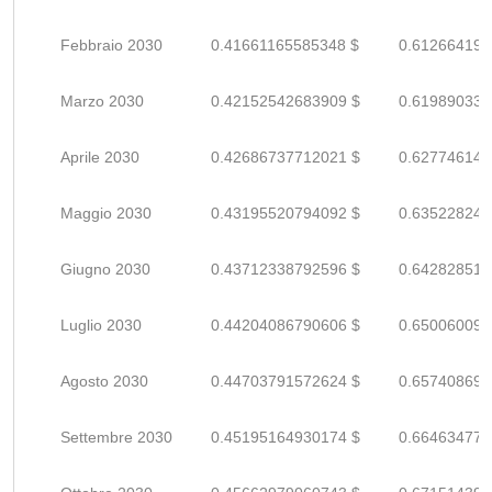
Febbraio 2030
0.41661165585348 $
0.612664199
Marzo 2030
0.42152542683909 $
0.619890333
Aprile 2030
0.42686737712021 $
0.627746142
Maggio 2030
0.43195520794092 $
0.635228246
Giugno 2030
0.43712338792596 $
0.642828511
Luglio 2030
0.44204086790606 $
0.650060099
Agosto 2030
0.44703791572624 $
0.657408699
Settembre 2030
0.45195164930174 $
0.664634778