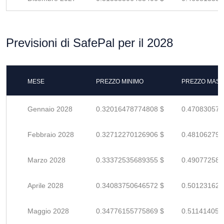
Previsioni di SafePal per il 2028
MESE
PREZZO MINIMO
PREZZO MASS
Gennaio 2028
0.32016478774808 $
0.470830570
Febbraio 2028
0.32712270126906 $
0.481062795
Marzo 2028
0.33372535689355 $
0.490772583
Aprile 2028
0.34083750646572 $
0.501231627
Maggio 2028
0.34776155775869 $
0.511414055