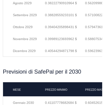
Agosto 2029
0.38222790910964 $
0.562099866
Settembre 2029
0.38828559233101 $
0.571008224
Ottobre 2029
0.39404205898431 $
0.579473616
Novembre 2029
0.39989123693962 $
0.588075348
Dicembre 2029
0.40544294871798 $
0.596239630
Previsioni di SafePal per il 2030
MESE
PREZZO MINIMO
PREZZO MASS
Gennaio 2030
0.41107778682684 $
0.604526157