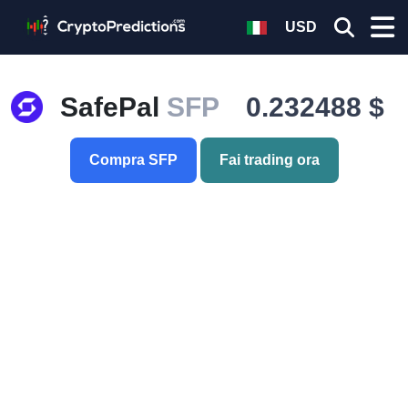
USD
SafePal
SFP
0.232488 $
Compra SFP
Fai trading ora