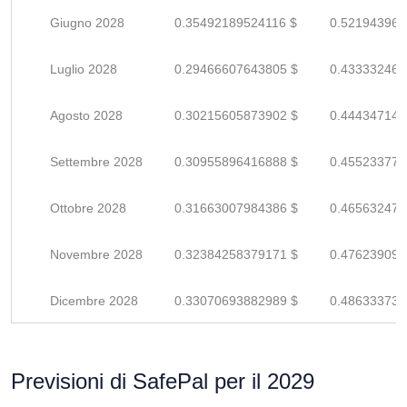
Giugno 2028
0.35492189524116 $
0.521943963
Luglio 2028
0.29466607643805 $
0.433332465
Agosto 2028
0.30215605873902 $
0.444347145
Settembre 2028
0.30955896416888 $
0.455233770
Ottobre 2028
0.31663007984386 $
0.465632470
Novembre 2028
0.32384258379171 $
0.476239093
Dicembre 2028
0.33070693882989 $
0.486333733
Previsioni di SafePal per il 2029