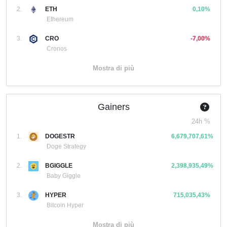
2.
ETH
0,10%
Ethereum
3.
CRO
-7,00%
Cronos
Mostra di più
Gainers
24h %
1.
DOGESTR
6,679,707,61%
Doge Strategy
2.
BGIGGLE
2,398,935,49%
Baby Giggle
3.
HYPER
715,035,43%
Bitcoin Hyper
Mostra di più