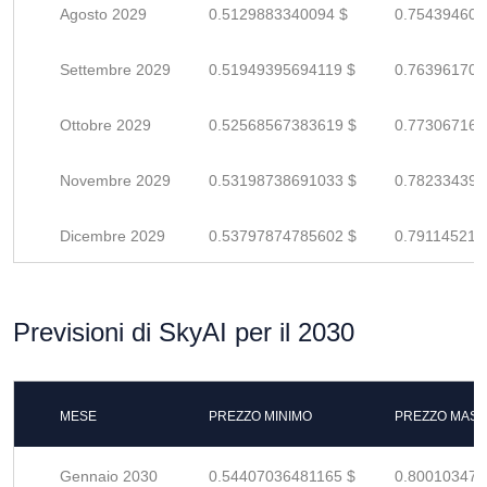
Agosto 2029
0.5129883340094 $
0.754394608
Settembre 2029
0.51949395694119 $
0.763961701
Ottobre 2029
0.52568567383619 $
0.773067167
Novembre 2029
0.53198738691033 $
0.782334392
Dicembre 2029
0.53797874785602 $
0.791145217
Previsioni di SkyAI per il 2030
MESE
PREZZO MINIMO
PREZZO MASS
Gennaio 2030
0.54407036481165 $
0.800103477