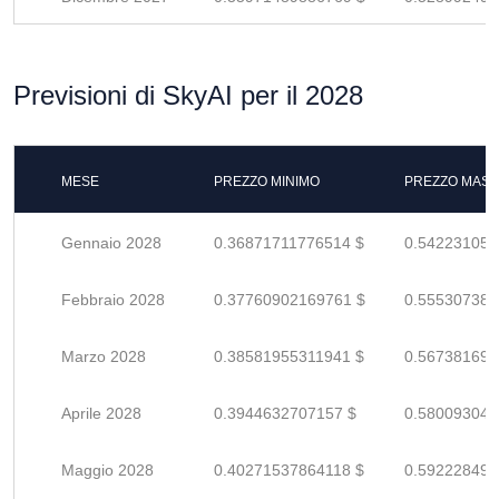
Previsioni di SkyAI per il 2028
MESE
PREZZO MINIMO
PREZZO MASS
Gennaio 2028
0.36871711776514 $
0.542231055
Febbraio 2028
0.37760902169761 $
0.555307384
Marzo 2028
0.38581955311941 $
0.567381695
Aprile 2028
0.3944632707157 $
0.580093045
Maggio 2028
0.40271537864118 $
0.592228498