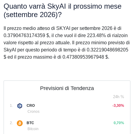
Quanto varrà SkyAI il prossimo mese
(settembre 2026)?
Il prezzo medio atteso di SKYAI per settembre 2026 è di
0.37904763174359 $, il che vuol il dire 223.48% di rialzoin
valore rispetto al prezzo attuale. Il prezzo minimo previsto di
SkyAI per questo periodo di tempo è di 0.32219048698205
$ ed il prezzo massimo è di 0.47380953967948 $.
Previsioni di Tendenza
24h %
1.
CRO
-3,30%
Cronos
2.
BTC
0,70%
Bitcoin