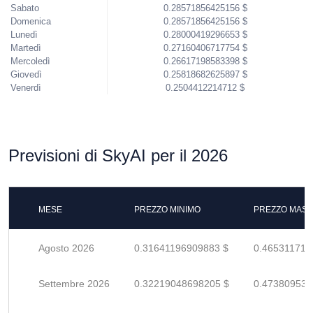
Sabato
0.28571856425156 $
Domenica
0.28571856425156 $
Lunedì
0.28000419296653 $
Martedì
0.27160406717754 $
Mercoledì
0.26617198583398 $
Giovedì
0.25818682625897 $
Venerdì
0.2504412214712 $
Previsioni di SkyAI per il 2026
MESE
PREZZO MINIMO
PREZZO MASS
Agosto 2026
0.31641196909883 $
0.465311719
Settembre 2026
0.32219048698205 $
0.473809539