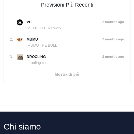
Previsioni Più Recenti
1.
VIT
2 months ago
V.I.T.R.I.O.L. Network
2.
MUMU
2 months ago
MUMU THE BULL
3.
DROOLING
2 months ago
drooling cat
Mostra di più
Chi siamo