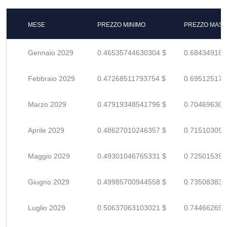
MESE
PREZZO MINIMO
PREZZO MASS
Gennaio 2029
0.46535744630304 $
0.684349185
Febbraio 2029
0.47268511793754 $
0.695125173
Marzo 2029
0.47919348541796 $
0.704696302
Aprile 2029
0.48627010246357 $
0.715103091
Maggio 2029
0.49301046765331 $
0.725015393
Giugno 2029
0.49985700944558 $
0.735083837
Luglio 2029
0.50637063103021 $
0.744662692