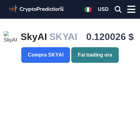
USD
SkyAI
SKYAI
0.120026 $
Compra SKYAI
Fai trading ora