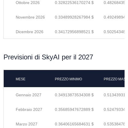
Ottobre 2026
0.32822536170274 $
0.482684355
Novembre 2026
0.33489928267984 $
0.492498945
Dicembre 2026
0.34172956898521 $
0.502543483
Previsioni di SkyAI per il 2027
MESE
PREZZO MINIMO
PREZZO MASS
Gennaio 2027
0.34913873534308 $
0.513439316
Febbraio 2027
0.35685947672889 $
0.524793348
Marzo 2027
0.36406165684631 $
0.535384789