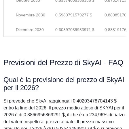
Ottobre 2030
0.59374005365388 $
0.873147137
Novembre 2030
0.5989791579277 $
0.880851702
Dicembre 2030
0.60397039953971 $
0.888191764
Previsioni del Prezzo di SkyAI - FAQ
Qual è la previsione del prezzo di SkyAI
per il 2026?
Si prevede che SkyAI raggiunga i 0.40203478704143 $
entro la fine del 2026. Il prezzo medio atteso di SKYAI per il
2026 è di 0.3866956869291 $, il che è un 234,96% di rialzo
del valore rispetto al prezzo attuale. Il prezzo massimo
previsto per il 2026 è di 0.50254348380178 $ e si prevede