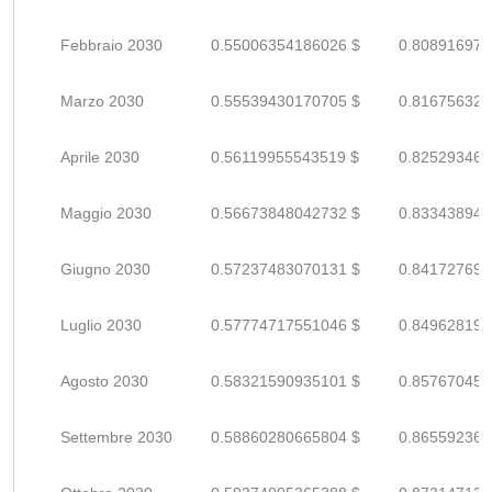
Febbraio 2030
0.55006354186026 $
0.808916973
Marzo 2030
0.55539430170705 $
0.816756326
Aprile 2030
0.56119955543519 $
0.825293463
Maggio 2030
0.56673848042732 $
0.833438941
Giugno 2030
0.57237483070131 $
0.841727692
Luglio 2030
0.57774717551046 $
0.849628199
Agosto 2030
0.58321590935101 $
0.857670454
Settembre 2030
0.58860280665804 $
0.865592362