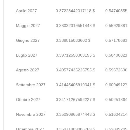
Aprile 2027
0.37223442017118 $
0.547403559
Maggio 2027
0.38032319551448 $
0.559298816
Giugno 2027
0.388815033602 $
0.571786814
Luglio 2027
0.39712558303155 $
0.584008210
Agosto 2027
0.40577435225755 $
0.596726988
Settembre 2027
0.41445406919341 $
0.609491278
Ottobre 2027
0.34171267592227 $
0.502518641
Novembre 2027
0.35090865874443 $
0.516042145
Dicembre 2027
0.35971489886769 $
0.528992498