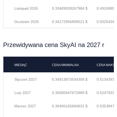
Listopad 2026
0.33489928267984 $
0.49249894
Grudzień 2026
0.34172956898521 $
0.50254348
Przewidywana cena SkyAI na 2027 r
MIESIĄC
CENA MINIMALNA
CENA MAKS
Styczeń 2027
0.34913873534308 $
0.51343931
Luty 2027
0.35685947672889 $
0.52479334
Marzec 2027
0.36406165684631 $
0.53538478