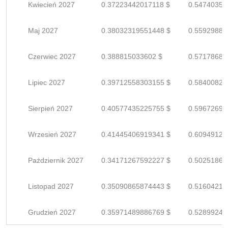
Kwiecień 2027
0.37223442017118 $
0.54740355
Maj 2027
0.38032319551448 $
0.55929881
Czerwiec 2027
0.388815033602 $
0.57178681
Lipiec 2027
0.39712558303155 $
0.58400821
Sierpień 2027
0.40577435225755 $
0.59672698
Wrzesień 2027
0.41445406919341 $
0.60949127
Październik 2027
0.34171267592227 $
0.50251864
Listopad 2027
0.35090865874443 $
0.51604214
Grudzień 2027
0.35971489886769 $
0.52899249