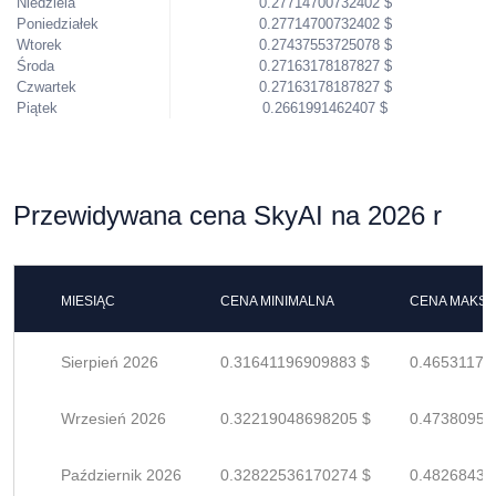
Niedziela
0.27714700732402 $
Poniedziałek
0.27714700732402 $
Wtorek
0.27437553725078 $
Środa
0.27163178187827 $
Czwartek
0.27163178187827 $
Piątek
0.2661991462407 $
Przewidywana cena SkyAI na 2026 r
MIESIĄC
CENA MINIMALNA
CENA MAKS
Sierpień 2026
0.31641196909883 $
0.46531171
Wrzesień 2026
0.32219048698205 $
0.47380953
Październik 2026
0.32822536170274 $
0.48268435