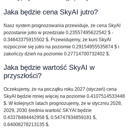
Jaka będzie cena SkyAI jutro?
Nasz system prognozowania przewiduje, że cena SkyAI
pozostanie jutro w przedziale 0.23557495622542 $ -
0.34643375915502 $. Przewidujemy, że kurs SkyAI
rozpocznie się jutro na poziomie 0.29154955535874 $ i
zakończy dzień na poziomie 0.27714700732402 $.
Jaka będzie wartość SkyAI w
przyszłości?
Oczekujemy, że na początku roku 2027 (styczeń) cena
SkyAI będzie mniej więcej na poziomie 0.4107514533448
$. W kolejnych latach prognozujemy, że w styczniu 2028,
2029, 2030 średnia wartość SKYAI będzie
0.43378484442958 $, 0.54747934859181 $,
0.64008278213135 $.