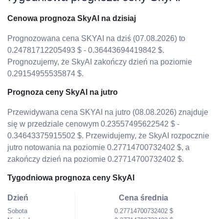
Cenowa prognoza SkyAI na dzisiaj
Prognozowana cena SKYAI na dziś (07.08.2026) to
0.24781712205493 $ - 0.36443694419842 $.
Prognozujemy, że SkyAI zakończy dzień na poziomie
0.29154955535874 $.
Prognoza ceny SkyAI na jutro
Przewidywana cena SKYAI na jutro (08.08.2026) znajduje
się w przedziale cenowym 0.23557495622542 $ -
0.34643375915502 $. Przewidujemy, że SkyAI rozpocznie
jutro notowania na poziomie 0.27714700732402 $, a
zakończy dzień na poziomie 0.27714700732402 $.
Tygodniowa prognoza ceny SkyAI
Dzień
Cena średnia
Sobota
0.27714700732402 $