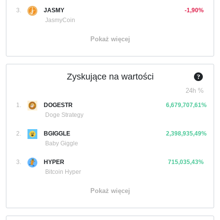
3.
JASMY
-1,90%
JasmyCoin
Pokaż więcej
Zyskujące na wartości
24h %
1.
DOGESTR
6,679,707,61%
Doge Strategy
2.
BGIGGLE
2,398,935,49%
Baby Giggle
3.
HYPER
715,035,43%
Bitcoin Hyper
Pokaż więcej