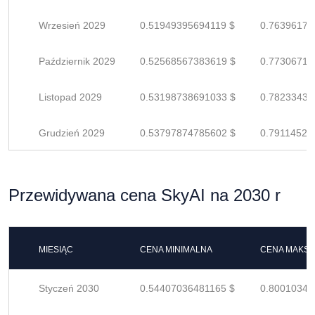
Wrzesień 2029
0.51949395694119 $
0.76396170
Październik 2029
0.52568567383619 $
0.77306716
Listopad 2029
0.53198738691033 $
0.78233439
Grudzień 2029
0.53797874785602 $
0.79114521
Przewidywana cena SkyAI na 2030 r
MIESIĄC
CENA MINIMALNA
CENA MAKS
Styczeń 2030
0.54407036481165 $
0.80010347