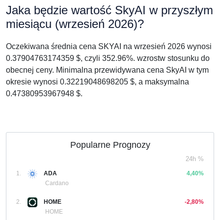
Jaka będzie wartość SkyAI w przyszłym
miesiącu (wrzesień 2026)?
Oczekiwana średnia cena SKYAI na wrzesień 2026 wynosi
0.37904763174359 $, czyli 352.96%. wzrostw stosunku do
obecnej ceny. Minimalna przewidywana cena SkyAI w tym
okresie wynosi 0.32219048698205 $, a maksymalna
0.47380953967948 $.
Popularne Prognozy
24h %
1.
ADA
4,40%
Cardano
2.
HOME
-2,80%
HOME