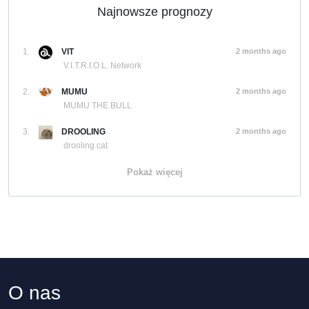
Najnowsze prognozy
1.
VIT
2 months ago
V.I.T.R.I.O.L. Network
2.
MUMU
2 months ago
MUMU THE BULL
3.
DROOLING
2 months ago
drooling cat
Pokaż więcej
O nas