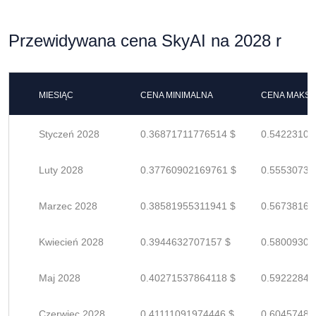
Przewidywana cena SkyAI na 2028 r
MIESIĄC
CENA MINIMALNA
CENA MAKS
Styczeń 2028
0.36871711776514 $
0.54223105
Luty 2028
0.37760902169761 $
0.55530738
Marzec 2028
0.38581955311941 $
0.56738169
Kwiecień 2028
0.3944632707157 $
0.58009304
Maj 2028
0.40271537864118 $
0.59222849
Czerwiec 2028
0.41111091974446 $
0.60457488