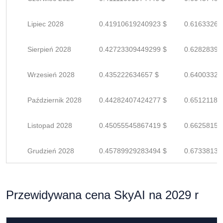
Lipiec 2028
0.41910619240923 $
0.61633263
Sierpień 2028
0.42723309449299 $
0.62828396
Wrzesień 2028
0.435222634657 $
0.64003328
Październik 2028
0.44282407424277 $
0.65121187
Listopad 2028
0.45055545867419 $
0.66258155
Grudzień 2028
0.45789929283494 $
0.67338131
Przewidywana cena SkyAI na 2029 r