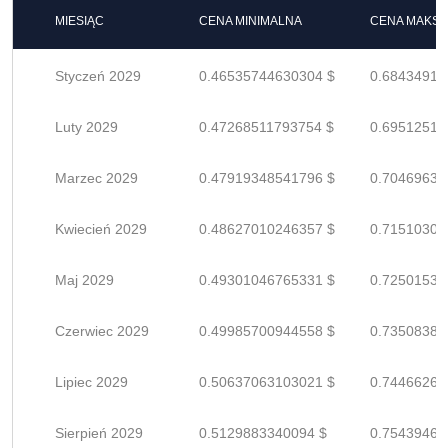
MIESIĄC
CENA MINIMALNA
CENA MAKS
Styczeń 2029
0.46535744630304 $
0.68434918
Luty 2029
0.47268511793754 $
0.69512517
Marzec 2029
0.47919348541796 $
0.70469630
Kwiecień 2029
0.48627010246357 $
0.71510309
Maj 2029
0.49301046765331 $
0.72501539
Czerwiec 2029
0.49985700944558 $
0.73508383
Lipiec 2029
0.50637063103021 $
0.74466269
Sierpień 2029
0.5129883340094 $
0.75439460