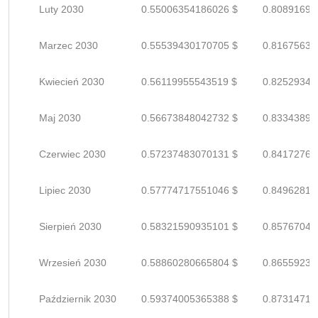
Luty 2030
0.55006354186026 $
0.80891697
Marzec 2030
0.55539430170705 $
0.81675632
Kwiecień 2030
0.56119955543519 $
0.82529346
Maj 2030
0.56673848042732 $
0.83343894
Czerwiec 2030
0.57237483070131 $
0.84172769
Lipiec 2030
0.57774717551046 $
0.84962819
Sierpień 2030
0.58321590935101 $
0.85767045
Wrzesień 2030
0.58860280665804 $
0.86559236
Październik 2030
0.59374005365388 $
0.87314713