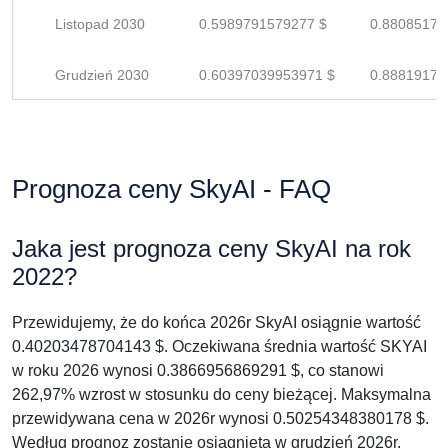
Listopad 2030
0.5989791579277 $
0.88085170
Grudzień 2030
0.60397039953971 $
0.88819176
Prognoza ceny SkyAI - FAQ
Jaka jest prognoza ceny SkyAI na rok
2022?
Przewidujemy, że do końca 2026r SkyAI osiągnie wartość
0.40203478704143 $. Oczekiwana średnia wartość SKYAI
w roku 2026 wynosi 0.3866956869291 $, co stanowi
262,97% wzrost w stosunku do ceny bieżącej. Maksymalna
przewidywana cena w 2026r wynosi 0.50254348380178 $.
Według prognoz zostanie osiągnięta w grudzień 2026r.