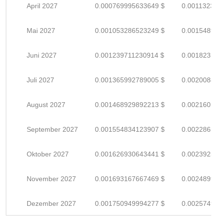
April 2027
0.000769995633649 $
0.0011323
Mai 2027
0.001053286523249 $
0.0015489
Juni 2027
0.001239711230914 $
0.0018231
Juli 2027
0.001365992789005 $
0.0020088
August 2027
0.001468929892213 $
0.0021601
September 2027
0.001554834123907 $
0.0022865
Oktober 2027
0.001626930643441 $
0.0023925
November 2027
0.001693167667469 $
0.0024899
Dezember 2027
0.001750949994277 $
0.0025749