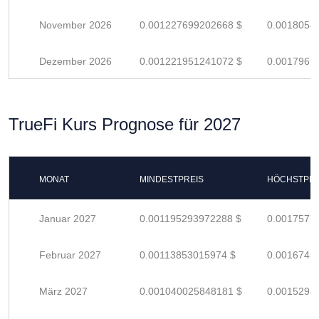
November 2026
0.001227699202668 $
0.0018054
Dezember 2026
0.001221951241072 $
0.0017969
TrueFi Kurs Prognose für 2027
MONAT
MINDESTPREIS
HÖCHSTPRE
Januar 2027
0.001195293972288 $
0.0017577
Februar 2027
0.00113853015974 $
0.0016743
März 2027
0.001040025848181 $
0.0015294