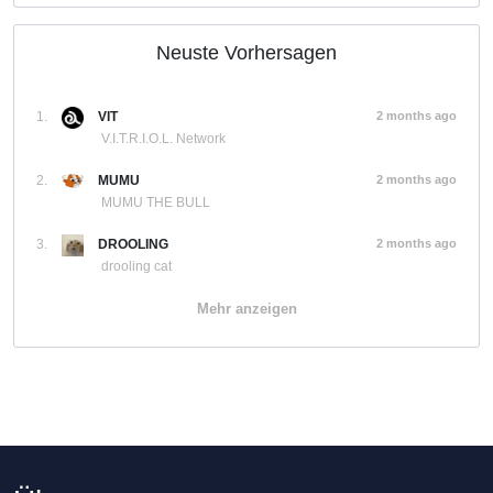
Neuste Vorhersagen
1.
VIT
2 months ago
V.I.T.R.I.O.L. Network
2.
MUMU
2 months ago
MUMU THE BULL
3.
DROOLING
2 months ago
drooling cat
Mehr anzeigen