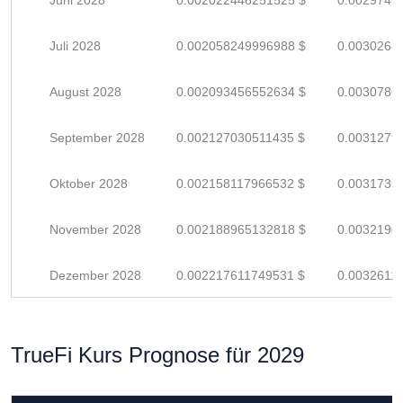
Juni 2028
0.002022446251525 $
0.0029741
Juli 2028
0.002058249996988 $
0.0030268
August 2028
0.002093456552634 $
0.0030786
September 2028
0.002127030511435 $
0.0031279
Oktober 2028
0.002158117966532 $
0.0031737
November 2028
0.002188965132818 $
0.0032190
Dezember 2028
0.002217611749531 $
0.0032611
TrueFi Kurs Prognose für 2029