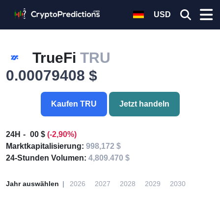
USD
TrueFi
TRU
0.00079408 $
Kaufen TRU
Jetzt handeln
24H
00 $
(-2,90%)
Marktkapitalisierung:
998,172 $
24-Stunden Volumen:
4,809.470 $
Jahr auswählen
2026
2027
2028
2029
2030