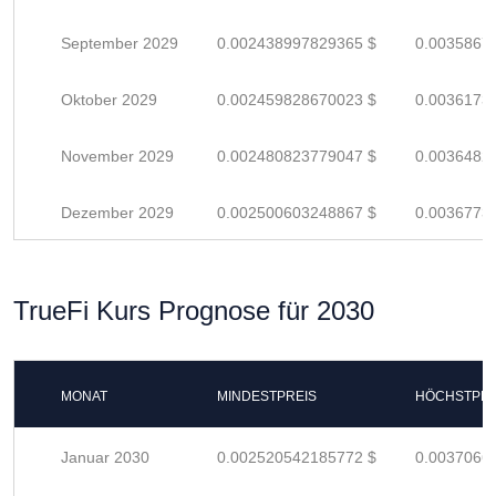
September 2029
0.002438997829365 $
0.0035867
Oktober 2029
0.002459828670023 $
0.0036173
November 2029
0.002480823779047 $
0.0036482
Dezember 2029
0.002500603248867 $
0.0036773
TrueFi Kurs Prognose für 2030
MONAT
MINDESTPREIS
HÖCHSTPRE
Januar 2030
0.002520542185772 $
0.0037066