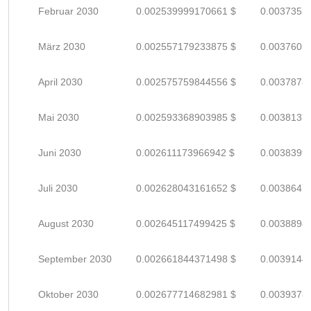
Februar 2030
0.002539999170661 $
0.0037352
März 2030
0.002557179233875 $
0.0037605
April 2030
0.002575759844556 $
0.0037878
Mai 2030
0.002593368903985 $
0.0038137
Juni 2030
0.002611173966942 $
0.0038399
Juli 2030
0.002628043161652 $
0.0038647
August 2030
0.002645117499425 $
0.0038898
September 2030
0.002661844371498 $
0.0039144
Oktober 2030
0.002677714682981 $
0.0039378