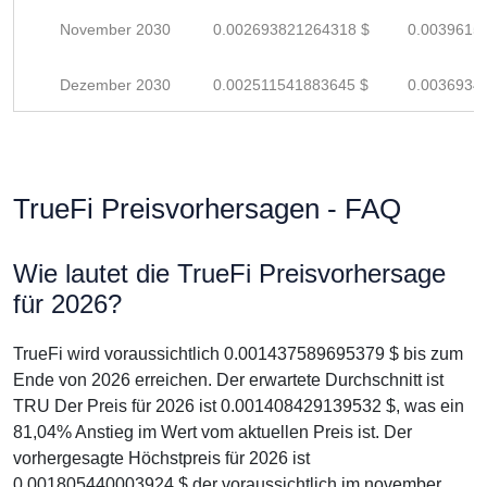
November 2030
0.002693821264318 $
0.0039615
Dezember 2030
0.002511541883645 $
0.0036934
TrueFi Preisvorhersagen - FAQ
Wie lautet die TrueFi Preisvorhersage
für 2026?
TrueFi wird voraussichtlich 0.001437589695379 $ bis zum
Ende von 2026 erreichen. Der erwartete Durchschnitt ist
TRU Der Preis für 2026 ist 0.001408429139532 $, was ein
81,04% Anstieg im Wert vom aktuellen Preis ist. Der
vorhergesagte Höchstpreis für 2026 ist
0.001805440003924 $ der voraussichtlich im november