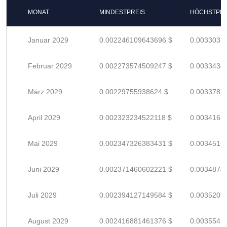
MONAT
MINDESTPREIS
HÖCHSTPRE
Januar 2029
0.002246109643696 $
0.0033031
Februar 2029
0.002273574509247 $
0.0033434
März 2029
0.00229755938624 $
0.0033787
April 2029
0.002323234522118 $
0.0034165
Mai 2029
0.002347326383431 $
0.0034519
Juni 2029
0.002371460602221 $
0.0034874
Juli 2029
0.002394127149584 $
0.0035207
August 2029
0.002416881461376 $
0.0035542