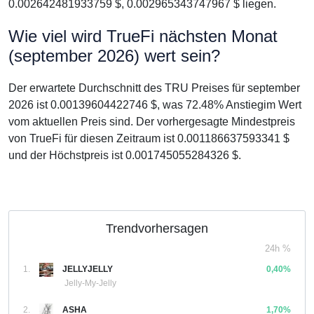
0.002642481933759 $, 0.002965343747967 $ liegen.
Wie viel wird TrueFi nächsten Monat
(september 2026) wert sein?
Der erwartete Durchschnitt des TRU Preises für september
2026 ist 0.00139604422746 $, was 72.48% Anstiegim Wert
vom aktuellen Preis sind. Der vorhergesagte Mindestpreis
von TrueFi für diesen Zeitraum ist 0.001186637593341 $
und der Höchstpreis ist 0.001745055284326 $.
Trendvorhersagen
24h %
1.
JELLYJELLY
0,40%
Jelly-My-Jelly
2.
ASHA
1,70%