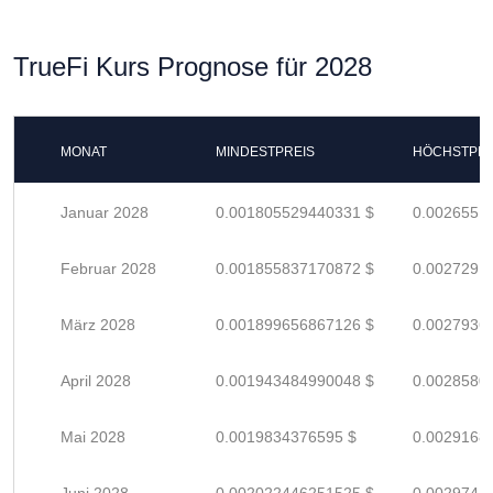
TrueFi Kurs Prognose für 2028
MONAT
MINDESTPREIS
HÖCHSTPRE
Januar 2028
0.001805529440331 $
0.0026551
Februar 2028
0.001855837170872 $
0.0027291
März 2028
0.001899656867126 $
0.0027936
April 2028
0.001943484990048 $
0.0028580
Mai 2028
0.0019834376595 $
0.0029168