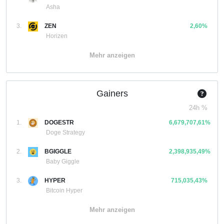
Asha
3.
ZEN
2,60%
Horizen
Mehr anzeigen
Gainers
24h %
1.
DOGESTR
6,679,707,61%
Doge Strategy
2.
BGIGGLE
2,398,935,49%
Baby Giggle
3.
HYPER
715,035,43%
Bitcoin Hyper
Mehr anzeigen