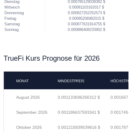
Dienstag
0.000795129039382 $
Mittwoch
0.00081103162017 $
Donnerstag
0.000827252252573 $
Freitag
0.00085206982015 $
Samstag
0.000877631914755 $
Sonntag
0.000886408233902 $
TrueFi Kurs Prognose für 2026
MONAT
MINDESTPREIS
HÖCHSTPRE
August 2026
0.001133696266312 $
0.0016672
September 2026
0.001186637593341 $
0.0017450
Oktober 2026
0.001215839539616 $
0.0017879