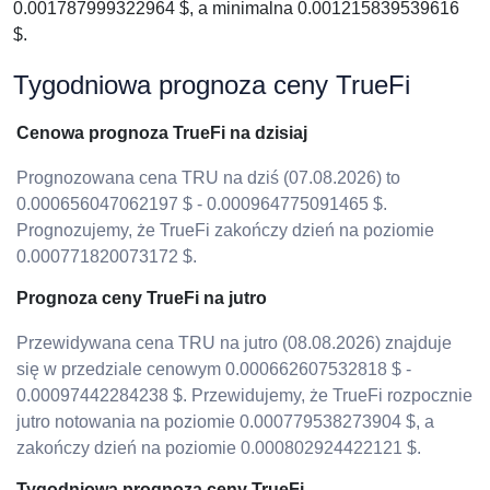
0.001787999322964 $, a minimalna 0.001215839539616
$.
Tygodniowa prognoza ceny TrueFi
Cenowa prognoza TrueFi na dzisiaj
Prognozowana cena TRU na dziś (07.08.2026) to
0.000656047062197 $ - 0.000964775091465 $.
Prognozujemy, że TrueFi zakończy dzień na poziomie
0.000771820073172 $.
Prognoza ceny TrueFi na jutro
Przewidywana cena TRU na jutro (08.08.2026) znajduje
się w przedziale cenowym 0.000662607532818 $ -
0.00097442284238 $. Przewidujemy, że TrueFi rozpocznie
jutro notowania na poziomie 0.000779538273904 $, a
zakończy dzień na poziomie 0.000802924422121 $.
Tygodniowa prognoza ceny TrueFi