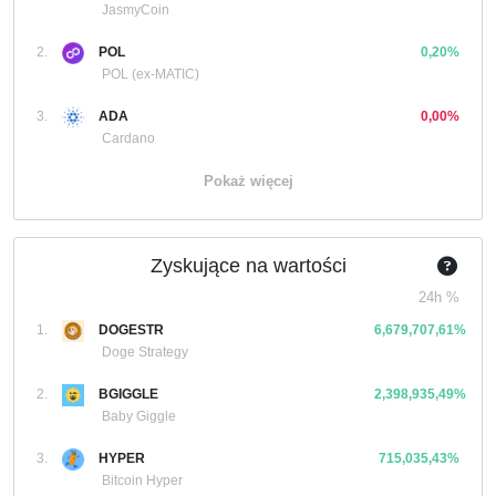
JasmyCoin
2.
POL
0,20%
POL (ex-MATIC)
3.
ADA
0,00%
Cardano
Pokaż więcej
Zyskujące na wartości
24h %
1.
DOGESTR
6,679,707,61%
Doge Strategy
2.
BGIGGLE
2,398,935,49%
Baby Giggle
3.
HYPER
715,035,43%
Bitcoin Hyper