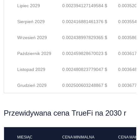
Lipiec 2029
0.002394127149584 $
0.0035207
Sierpień 2029
0.002416881461376 $
0.0035542
Wrzesień 2029
0.002438997829365 $
0.0035867
Październik 2029
0.002459828670023 $
0.0036173
Listopad 2029
0.002480823779047 $
0.0036482
Grudzień 2029
0.002500603248867 $
0.0036773
Przewidywana cena TrueFi na 2030 r
MIESIĄC
CENA MINIMALNA
CENA MAK