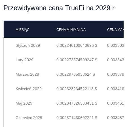
Przewidywana cena TrueFi na 2029 r
MIESIĄC
CENA MINIMALNA
CENA MAK
Styczeń 2029
0.002246109643696 $
0.0033031
Luty 2029
0.002273574509247 $
0.0033434
Marzec 2029
0.00229755938624 $
0.0033787
Kwiecień 2029
0.002323234522118 $
0.0034165
Maj 2029
0.002347326383431 $
0.0034519
Czerwiec 2029
0.002371460602221 $
0.0034874