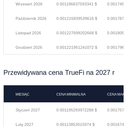
Wrzesień 2026
0.001186637593341 $
0.0017450
Październik 2026
0.001215839539616 $
0.0017879
Listopad 2026
0.001227699202668 $
0.0018054
Grudzień 2026
0.001221951241072 $
0.0017969
Przewidywana cena TrueFi na 2027 r
MIESIĄC
CENA MINIMALNA
CENA MAK
Styczeń 2027
0.001195293972288 $
0.0017577
Luty 2027
0.00113853015974 $
0.0016743