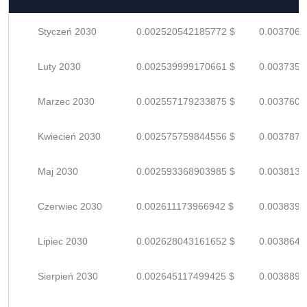
Styczeń 2030
0.002520542185772 $
0.0037066
Luty 2030
0.002539999170661 $
0.0037352
Marzec 2030
0.002557179233875 $
0.0037605
Kwiecień 2030
0.002575759844556 $
0.0037878
Maj 2030
0.002593368903985 $
0.0038137
Czerwiec 2030
0.002611173966942 $
0.0038399
Lipiec 2030
0.002628043161652 $
0.0038647
Sierpień 2030
0.002645117499425 $
0.0038898