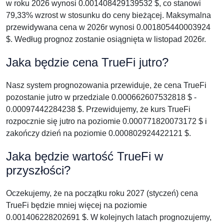
w roku 2026 wynosi 0.001408429139532 $, co stanowi
79,33% wzrost w stosunku do ceny bieżącej. Maksymalna
przewidywana cena w 2026r wynosi 0.001805440003924
$. Według prognoz zostanie osiągnięta w listopad 2026r.
Jaka będzie cena TrueFi jutro?
Nasz system prognozowania przewiduje, że cena TrueFi
pozostanie jutro w przedziale 0.000662607532818 $ -
0.00097442284238 $. Przewidujemy, że kurs TrueFi
rozpocznie się jutro na poziomie 0.000771820073172 $ i
zakończy dzień na poziomie 0.000802924422121 $.
Jaka będzie wartość TrueFi w
przyszłości?
Oczekujemy, że na początku roku 2027 (styczeń) cena
TrueFi będzie mniej więcej na poziomie
0.001406228202691 $. W kolejnych latach prognozujemy,