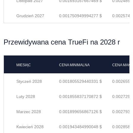
Listopad 2027
0.001693167667469 $
0.0024899
Grudzień 2027
0.001750949994277 $
0.0025749
Przewidywana cena TrueFi na 2028 r
MIESIĄC
CENA MINIMALNA
CENA MAK
Styczeń 2028
0.001805529440331 $
0.0026551
Luty 2028
0.001855837170872 $
0.0027291
Marzec 2028
0.001899656867126 $
0.0027936
Kwiecień 2028
0.001943484990048 $
0.0028580