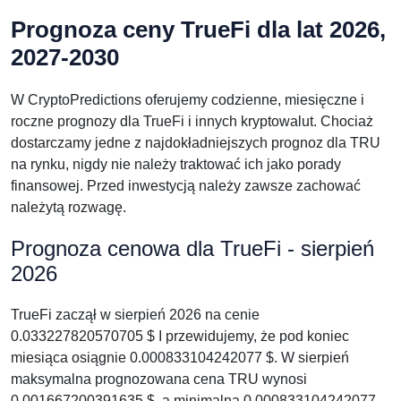
Prognoza ceny TrueFi dla lat 2026,
2027-2030
W CryptoPredictions oferujemy codzienne, miesięczne i
roczne prognozy dla TrueFi i innych kryptowalut. Chociaż
dostarczamy jedne z najdokładniejszych prognoz dla TRU
na rynku, nigdy nie należy traktować ich jako porady
finansowej. Przed inwestycją należy zawsze zachować
należytą rozwagę.
Prognoza cenowa dla TrueFi - sierpień
2026
TrueFi zaczął w sierpień 2026 na cenie
0.033227820570705 $ I przewidujemy, że pod koniec
miesiąca osiągnie 0.000833104242077 $. W sierpień
maksymalna prognozowana cena TRU wynosi
0.001667200391635 $, a minimalna 0.000833104242077