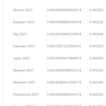
Marzec 2027
0.001040025848181 $
0.0015294
Kwiecień 2027
0.000769995633649 $
0.0011323
Maj 2027
0.001053286523249 $
0.0015489
Czerwiec 2027
0.001239711230914 $
0.0018231
Lipiec 2027
0.001365992789005 $
0.0020088
Sierpień 2027
0.001468929892213 $
0.0021601
Wrzesień 2027
0.001554834123907 $
0.0022865
Październik 2027
0.001626930643441 $
0.0023925