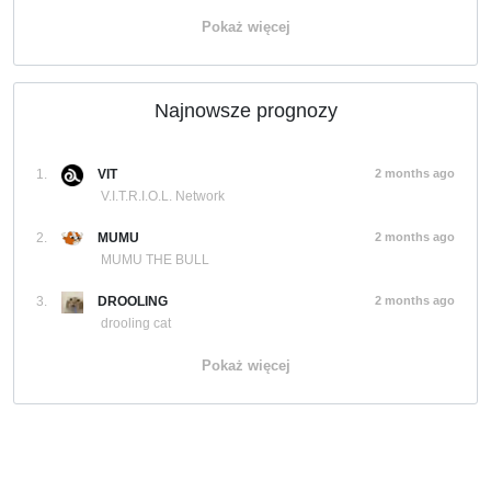
Pokaż więcej
Najnowsze prognozy
1.
VIT
2 months ago
V.I.T.R.I.O.L. Network
2.
MUMU
2 months ago
MUMU THE BULL
3.
DROOLING
2 months ago
drooling cat
Pokaż więcej