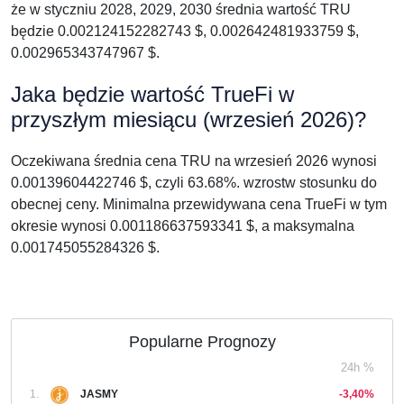
że w styczniu 2028, 2029, 2030 średnia wartość TRU
będzie 0.002124152282743 $, 0.002642481933759 $,
0.002965343747967 $.
Jaka będzie wartość TrueFi w
przyszłym miesiącu (wrzesień 2026)?
Oczekiwana średnia cena TRU na wrzesień 2026 wynosi
0.00139604422746 $, czyli 63.68%. wzrostw stosunku do
obecnej ceny. Minimalna przewidywana cena TrueFi w tym
okresie wynosi 0.001186637593341 $, a maksymalna
0.001745055284326 $.
Popularne Prognozy
24h %
1.
JASMY
-3,40%