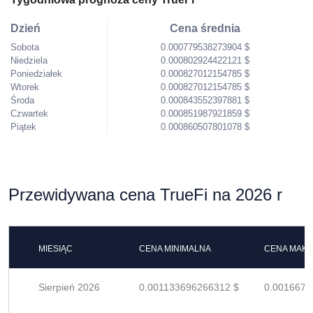
Dzień
Cena średnia
Sobota
0.000779538273904 $
Niedziela
0.000802924422121 $
Poniedziałek
0.000827012154785 $
Wtorek
0.000827012154785 $
Środa
0.000843552397881 $
Czwartek
0.000851987921859 $
Piątek
0.000860507801078 $
Przewidywana cena TrueFi na 2026 r
MIESIĄC
CENA MINIMALNA
CENA MAK
Sierpień 2026
0.001133696266312 $
0.0016672