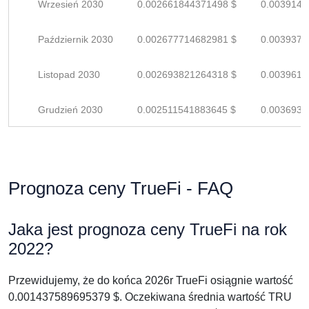
Wrzesień 2030
0.002661844371498 $
0.0039144
Październik 2030
0.002677714682981 $
0.0039378
Listopad 2030
0.002693821264318 $
0.0039615
Grudzień 2030
0.002511541883645 $
0.0036934
Prognoza ceny TrueFi - FAQ
Jaka jest prognoza ceny TrueFi na rok
2022?
Przewidujemy, że do końca 2026r TrueFi osiągnie wartość
0.001437589695379 $. Oczekiwana średnia wartość TRU