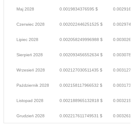
Maj 2028
0.0019834376595 $
0.0029168
Czerwiec 2028
0.002022446251525 $
0.0029741
Lipiec 2028
0.002058249996988 $
0.0030268
Sierpień 2028
0.002093456552634 $
0.0030786
Wrzesień 2028
0.002127030511435 $
0.0031279
Październik 2028
0.002158117966532 $
0.0031737
Listopad 2028
0.002188965132818 $
0.0032190
Grudzień 2028
0.002217611749531 $
0.0032611