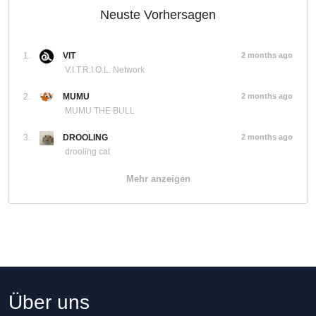
Neuste Vorhersagen
1.
VIT
2 months ago
V.I.T.R.I.O.L. Network
2.
MUMU
2 months ago
MUMU THE BULL
3.
DROOLING
2 months ago
drooling cat
Mehr anzeigen
Über uns