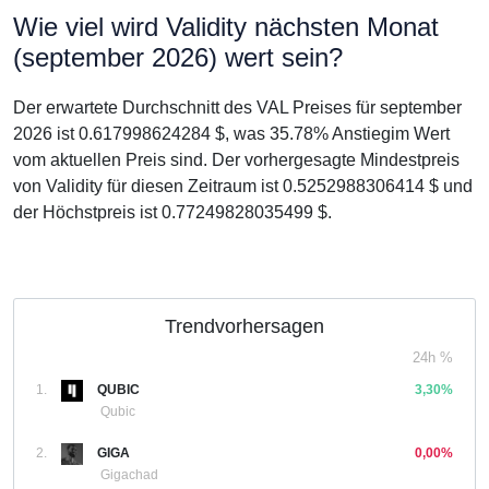
Wie viel wird Validity nächsten Monat
(september 2026) wert sein?
Der erwartete Durchschnitt des VAL Preises für september
2026 ist 0.617998624284 $, was 35.78% Anstiegim Wert
vom aktuellen Preis sind. Der vorhergesagte Mindestpreis
von Validity für diesen Zeitraum ist 0.5252988306414 $ und
der Höchstpreis ist 0.77249828035499 $.
Trendvorhersagen
24h %
1.
QUBIC
3,30%
Qubic
2.
GIGA
0,00%
Gigachad