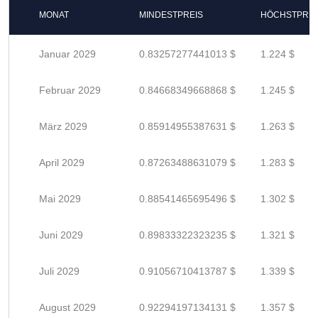
MONAT
MINDESTPREIS
HÖCHSTPREI
Januar 2029
0.83257277441013 $
1.224 $
Februar 2029
0.84668349668868 $
1.245 $
März 2029
0.85914955387631 $
1.263 $
April 2029
0.87263488631079 $
1.283 $
Mai 2029
0.88541465695496 $
1.302 $
Juni 2029
0.89833322323235 $
1.321 $
Juli 2029
0.91056710413787 $
1.339 $
August 2029
0.92294197134131 $
1.357 $