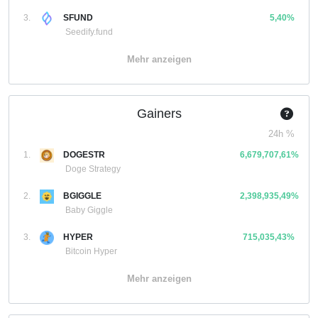
3.
SFUND
5,40%
Seedify.fund
Mehr anzeigen
Gainers
24h %
1.
DOGESTR
6,679,707,61%
Doge Strategy
2.
BGIGGLE
2,398,935,49%
Baby Giggle
3.
HYPER
715,035,43%
Bitcoin Hyper
Mehr anzeigen