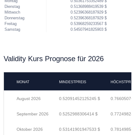
Montag
0.50361753352489 $
Dienstag
0.51368988419539 $
Mittwoch
0.52396368187929 $
Donnerstag
0.52396368187929 $
Freitag
0.53968259233567 $
Samstag
0.54507941825903 $
Validity Kurs Prognose für 2026
MONAT
MINDESTPREIS
HÖCHSTPREI
August 2026
0.52091452125245 $
0.76605076
September 2026
0.5252988306414 $
0.77249828
Oktober 2026
0.53141901947533 $
0.78149855