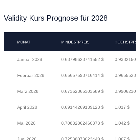
Validity Kurs Prognose für 2028
MONAT
MINDESTPREIS
HÖCHSTPREI
Januar 2028
0.63798623741552 $
0.93821505
Februar 2028
0.65657593716414 $
0.96555284
März 2028
0.67362365303589 $
0.99062301
April 2028
0.69144269139123 $
1.017 $
Mai 2028
0.70832862460373 $
1.042 $
Juni 2028
0.72538073023449 $
1.067 $