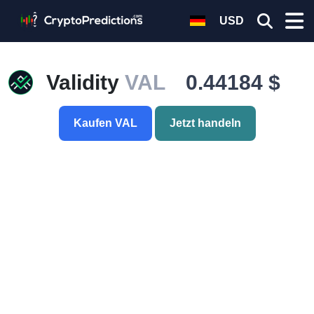
USD
Validity
VAL
0.44184 $
Kaufen VAL
Jetzt handeln