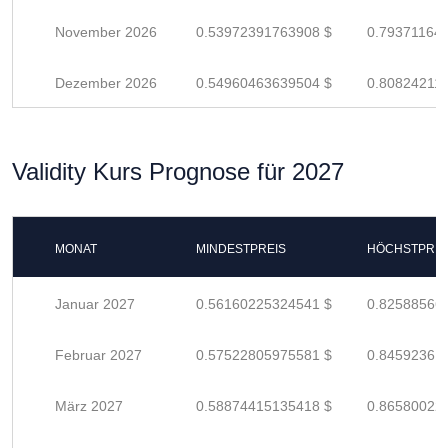
November 2026
0.53972391763908 $
0.79371164
Dezember 2026
0.54960463639504 $
0.80824211
Validity Kurs Prognose für 2027
MONAT
MINDESTPREIS
HÖCHSTPREI
Januar 2027
0.56160225324541 $
0.82588566
Februar 2027
0.57522805975581 $
0.84592361
März 2027
0.58874415135418 $
0.86580022