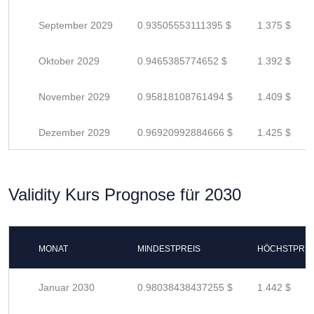
September 2029
0.93505553111395 $
1.375 $
Oktober 2029
0.9465385774652 $
1.392 $
November 2029
0.95818108761494 $
1.409 $
Dezember 2029
0.96920992884666 $
1.425 $
Validity Kurs Prognose für 2030
MONAT
MINDESTPREIS
HÖCHSTPREI
Januar 2030
0.98038438437255 $
1.442 $