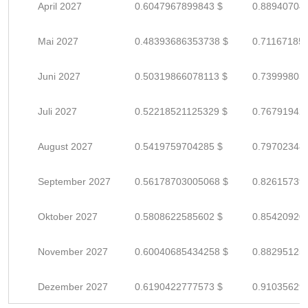
April 2027
0.6047967899843 $
0.88940704
Mai 2027
0.48393686353738 $
0.71167185
Juni 2027
0.50319866078113 $
0.73999803
Juli 2027
0.52218521125329 $
0.76791942
August 2027
0.5419759704285 $
0.79702348
September 2027
0.56178703005068 $
0.82615739
Oktober 2027
0.5808622585602 $
0.85420920
November 2027
0.60040685434258 $
0.88295125
Dezember 2027
0.6190422777573 $
0.91035629