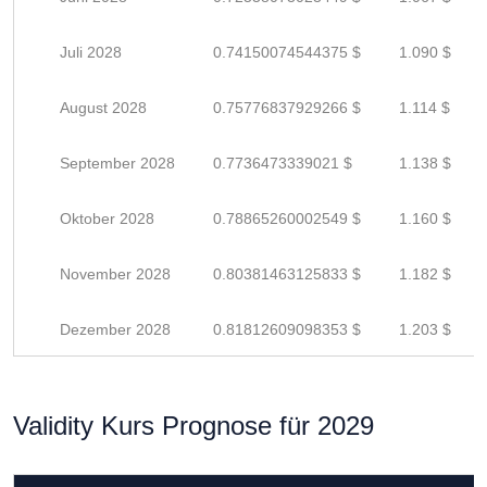
Juli 2028
0.74150074544375 $
1.090 $
August 2028
0.75776837929266 $
1.114 $
September 2028
0.7736473339021 $
1.138 $
Oktober 2028
0.78865260002549 $
1.160 $
November 2028
0.80381463125833 $
1.182 $
Dezember 2028
0.81812609098353 $
1.203 $
Validity Kurs Prognose für 2029