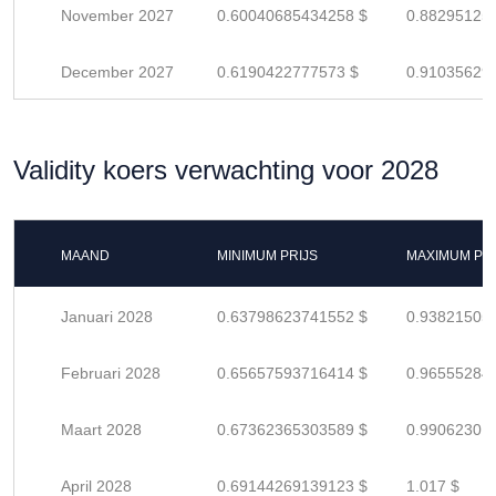
November 2027
0.60040685434258 $
0.88295125
December 2027
0.6190422777573 $
0.91035629
Validity koers verwachting voor 2028
MAAND
MINIMUM PRIJS
MAXIMUM PRI
Januari 2028
0.63798623741552 $
0.93821505
Februari 2028
0.65657593716414 $
0.96555284
Maart 2028
0.67362365303589 $
0.99062301
April 2028
0.69144269139123 $
1.017 $