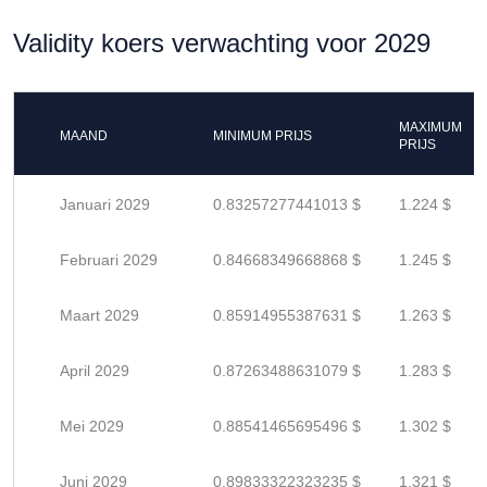
Validity koers verwachting voor 2029
MAXIMUM
MAAND
MINIMUM PRIJS
PRIJS
Januari 2029
0.83257277441013 $
1.224 $
Februari 2029
0.84668349668868 $
1.245 $
Maart 2029
0.85914955387631 $
1.263 $
April 2029
0.87263488631079 $
1.283 $
Mei 2029
0.88541465695496 $
1.302 $
Juni 2029
0.89833322323235 $
1.321 $