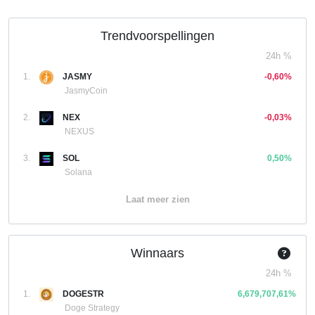
Trendvoorspellingen
24h %
1.
JASMY
-0,60%
JasmyCoin
2.
NEX
-0,03%
NEXUS
3.
SOL
0,50%
Solana
Laat meer zien
Winnaars
24h %
1.
DOGESTR
6,679,707,61%
Doge Strategy