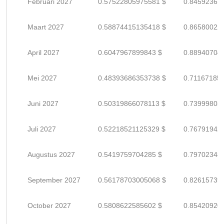
Februari 2027
0.57522805975581 $
0.84592361
Maart 2027
0.58874415135418 $
0.86580022
April 2027
0.6047967899843 $
0.88940704
Mei 2027
0.48393686353738 $
0.71167185
Juni 2027
0.50319866078113 $
0.73999803
Juli 2027
0.52218521125329 $
0.76791942
Augustus 2027
0.5419759704285 $
0.79702348
September 2027
0.56178703005068 $
0.82615739
October 2027
0.5808622585602 $
0.85420920