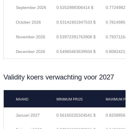
September 2026
0.5252988306414 $
0.77249828
October 2026
0.53141901947533 $
0.78149855
November 2026
0.53972391763908 $
0.79371164
December 2026
0.54960463639504 $
0.80824211
Validity koers verwachting voor 2027
MAAND
MINIMUM PRIJS
MAXIMUM PRI
Januari 2027
0.56160225324541 $
0.82588566