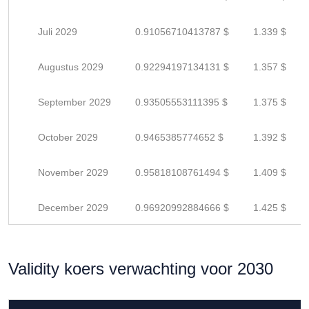
Juli 2029
0.91056710413787 $
1.339 $
Augustus 2029
0.92294197134131 $
1.357 $
September 2029
0.93505553111395 $
1.375 $
October 2029
0.9465385774652 $
1.392 $
November 2029
0.95818108761494 $
1.409 $
December 2029
0.96920992884666 $
1.425 $
Validity koers verwachting voor 2030