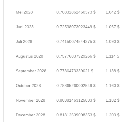
Mei 2028
0.70832862460373 $
1.042 $
Juni 2028
0.72538073023449 $
1.067 $
Juli 2028
0.74150074544375 $
1.090 $
Augustus 2028
0.75776837929266 $
1.114 $
September 2028
0.7736473339021 $
1.138 $
October 2028
0.78865260002549 $
1.160 $
November 2028
0.80381463125833 $
1.182 $
December 2028
0.81812609098353 $
1.203 $