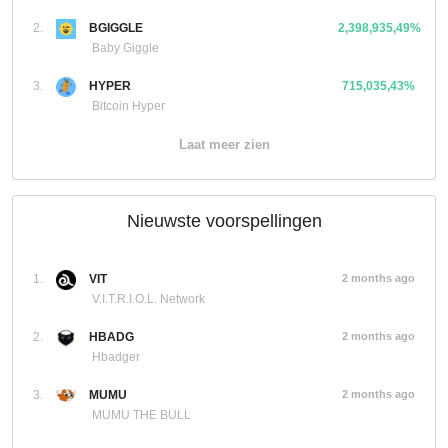
2.
BGIGGLE
2,398,935,49%
Baby Giggle
3.
HYPER
715,035,43%
Bitcoin Hyper
Laat meer zien
Nieuwste voorspellingen
1.
VIT
2 months ago
V.I.T.R.I.O.L. Network
2.
HBADG
2 months ago
Hbadger
3.
MUMU
2 months ago
MUMU THE BULL