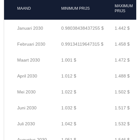
MAXIMUM
MAAND
MINIMUM PRIJS
PRIJS
Januari 2030
0.98038438437255 $
1.442 $
Februari 2030
0.99134119647315 $
1.458 $
Maart 2030
1.001 $
1.472 $
April 2030
1.012 $
1.488 $
Mei 2030
1.022 $
1.502 $
Juni 2030
1.032 $
1.517 $
Juli 2030
1.042 $
1.532 $
Augustus 2030
1.051 $
1.546 $