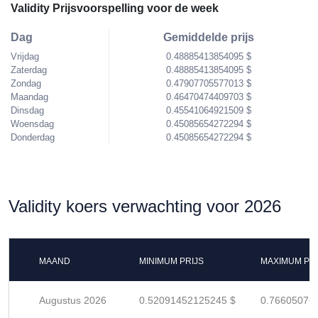
Validity Prijsvoorspelling voor de week
Dag
Gemiddelde prijs
Vrijdag
0.48885413854095 $
Zaterdag
0.48885413854095 $
Zondag
0.47907705577013 $
Maandag
0.46470474409703 $
Dinsdag
0.45541064921509 $
Woensdag
0.45085654272294 $
Donderdag
0.45085654272294 $
Validity koers verwachting voor 2026
MAAND
MINIMUM PRIJS
MAXIMUM PRI
Augustus 2026
0.52091452125245 $
0.76605076