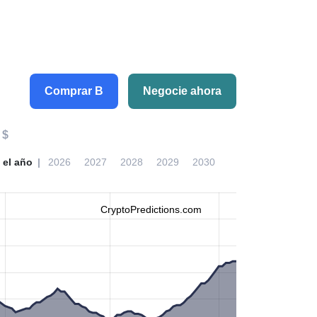
Comprar B
Negocie ahora
 $
 el año
2026
2027
2028
2029
2030
CryptoPredictions.com