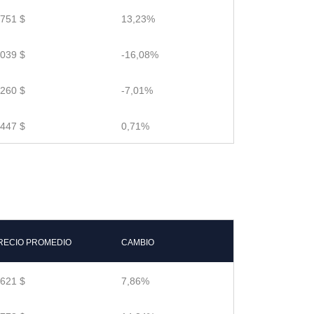
.751 $
13,23%
.039 $
-16,08%
.260 $
-7,01%
.447 $
0,71%
RECIO PROMEDIO
CAMBIO
.621 $
7,86%