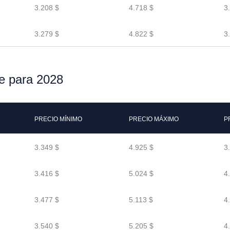
3.208 $
4.718 $
3
3.279 $
4.822 $
3
ne para 2028
PRECIO MÍNIMO
PRECIO MÁXIMO
P
3.349 $
4.925 $
3
3.416 $
5.024 $
4
3.477 $
5.113 $
4
3.540 $
5.205 $
4