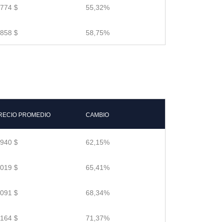
.774 $
55,32%
.858 $
58,75%
RECIO PROMEDIO
CAMBIO
.940 $
62,15%
.019 $
65,41%
.091 $
68,34%
.164 $
71,37%