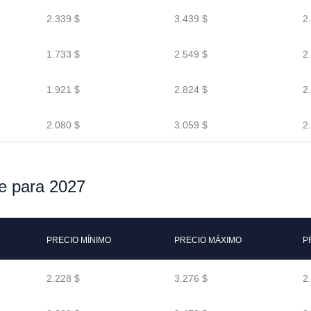
2.339 $
3.439 $
2
1.733 $
2.549 $
2
1.921 $
2.824 $
2
2.080 $
3.059 $
2
ne para 2027
PRECIO MÍNIMO
PRECIO MÁXIMO
P
2.228 $
3.276 $
2