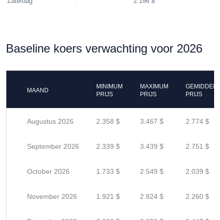
Zaterdag
2.196 $
Baseline koers verwachting voor 2026
MINIMUM
MAXIMUM
GEMIDDEL
MAAND
PRIJS
PRIJS
PRIJS
Augustus 2026
2.358 $
3.467 $
2.774 $
September 2026
2.339 $
3.439 $
2.751 $
October 2026
1.733 $
2.549 $
2.039 $
November 2026
1.921 $
2.824 $
2.260 $