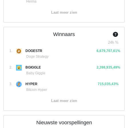
Heima
Laat meer zien
Winnaars
24h %
1.
DOGESTR
6,679,707,61%
Doge Strategy
2.
BGIGGLE
2,398,935,49%
Baby Giggle
3.
HYPER
715,035,43%
Bitcoin Hyper
Laat meer zien
Nieuwste voorspellingen