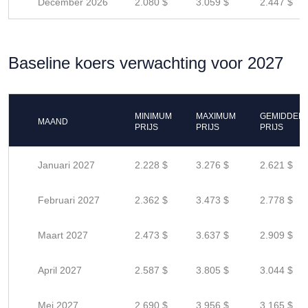
December 2026
2.080 $
3.059 $
2.447 $
Baseline koers verwachting voor 2027
MINIMUM
MAXIMUM
GEMIDDEL
MAAND
PRIJS
PRIJS
PRIJS
Januari 2027
2.228 $
3.276 $
2.621 $
Februari 2027
2.362 $
3.473 $
2.778 $
Maart 2027
2.473 $
3.637 $
2.909 $
April 2027
2.587 $
3.805 $
3.044 $
Mei 2027
2.690 $
3.956 $
3.165 $