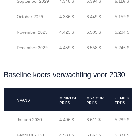
September 2029
4.348 $
6.394 $
5.116 $
October 2029
4.386 $
6.449 $
5.159 $
November 2029
4.423 $
6.505 $
5.204 $
December 2029
4.459 $
6.558 $
5.246 $
Baseline koers verwachting voor 2030
MINIMUM
MAXIMUM
GEMIDDEL
MAAND
PRIJS
PRIJS
PRIJS
Januari 2030
4.496 $
6.611 $
5.289 $
Februari 2030
4.531 $
6.663 $
5.331 $