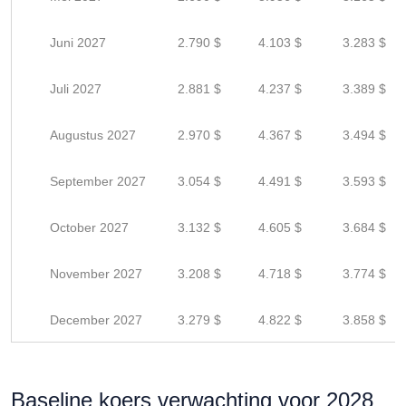
Juni 2027
2.790 $
4.103 $
3.283 $
Juli 2027
2.881 $
4.237 $
3.389 $
Augustus 2027
2.970 $
4.367 $
3.494 $
September 2027
3.054 $
4.491 $
3.593 $
October 2027
3.132 $
4.605 $
3.684 $
November 2027
3.208 $
4.718 $
3.774 $
December 2027
3.279 $
4.822 $
3.858 $
Baseline koers verwachting voor 2028