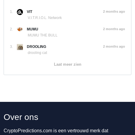
1.
VIT
2 months ago
V.I.T.R.I.O.L. Network
2.
MUMU
2 months ago
MUMU THE BULL
3.
DROOLING
2 months ago
drooling cat
Laat meer zien
Over ons
CryptoPredictions.com is een vertrouwd merk dat