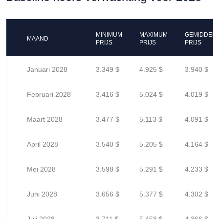
MINIMUM
MAXIMUM
GEMIDDEL
MAAND
PRIJS
PRIJS
PRIJS
Januari 2028
3.349 $
4.925 $
3.940 $
Februari 2028
3.416 $
5.024 $
4.019 $
Maart 2028
3.477 $
5.113 $
4.091 $
April 2028
3.540 $
5.205 $
4.164 $
Mei 2028
3.598 $
5.291 $
4.233 $
Juni 2028
3.656 $
5.377 $
4.302 $