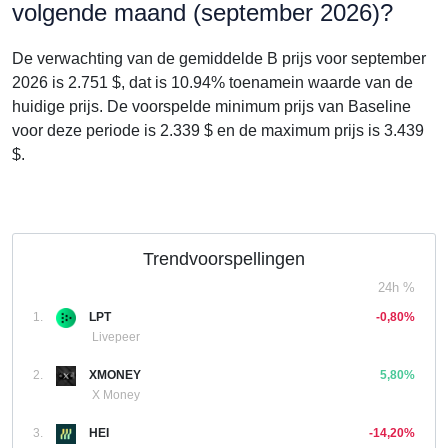
volgende maand (september 2026)?
De verwachting van de gemiddelde B prijs voor september
2026 is 2.751 $, dat is 10.94% toenamein waarde van de
huidige prijs. De voorspelde minimum prijs van Baseline
voor deze periode is 2.339 $ en de maximum prijs is 3.439
$.
Trendvoorspellingen
24h %
1.
LPT
-0,80%
Livepeer
2.
XMONEY
5,80%
X Money
3.
HEI
-14,20%