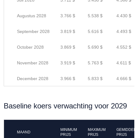
Juli 2028
3.711 $
5.458 $
4.366 $
Augustus 2028
3.766 $
5.538 $
4.430 $
September 2028
3.819 $
5.616 $
4.493 $
October 2028
3.869 $
5.690 $
4.552 $
November 2028
3.919 $
5.763 $
4.611 $
December 2028
3.966 $
5.833 $
4.666 $
Baseline koers verwachting voor 2029
MINIMUM
MAXIMUM
GEMIDDEL
MAAND
PRIJS
PRIJS
PRIJS