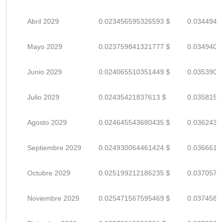
Abril 2029
0.023456595326593 $
0.0344949
Mayo 2029
0.023759841321777 $
0.0349409
Junio 2029
0.024065510351449 $
0.0353904
Julio 2029
0.02435421837613 $
0.0358150
Agosto 2029
0.024645543680435 $
0.0362434
Septiembre 2029
0.024930064461424 $
0.0366618
Octubre 2029
0.025199212186235 $
0.0370576
Noviembre 2029
0.025471567595469 $
0.0374581