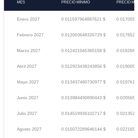
MES
PRECIO MÍNIMO
PRECIO MÁ
Enero 2027
0.011597964887621 $
0.0170558
Febrero 2027
0.012003648326729 $
0.0176524
Marzo 2027
0.012421045365158 $
0.0182662
Abril 2027
0.012923438243856 $
0.0190050
Mayo 2027
0.013437480730977 $
0.0197610
Junio 2027
0.013984490890443 $
0.0205654
Julio 2027
0.014519936102717 $
0.0213528
Agosto 2027
0.015072289646144 $
0.0221651