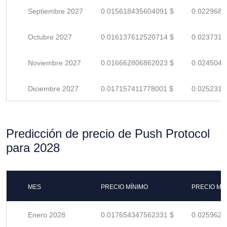
Septiembre 2027
0.015618435604091 $
0.0229682
Octubre 2027
0.016137612520714 $
0.0237317
Noviembre 2027
0.016662806862023 $
0.0245041
Diciembre 2027
0.017157411778001 $
0.0252314
Predicción de precio de Push Protocol
para 2028
MES
PRECIO MÍNIMO
PRECIO MÁ
Enero 2028
0.017654347562331 $
0.0259622