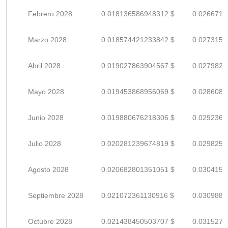
Febrero 2028
0.018136586948312 $
0.0266714
Marzo 2028
0.018574421233842 $
0.0273153
Abril 2028
0.019027863904567 $
0.0279821
Mayo 2028
0.019453868956069 $
0.0286086
Junio 2028
0.019880676218306 $
0.0292362
Julio 2028
0.020281239674819 $
0.0298253
Agosto 2028
0.020682801351051 $
0.0304158
Septiembre 2028
0.021072361130916 $
0.0309887
Octubre 2028
0.021438450503707 $
0.0315271