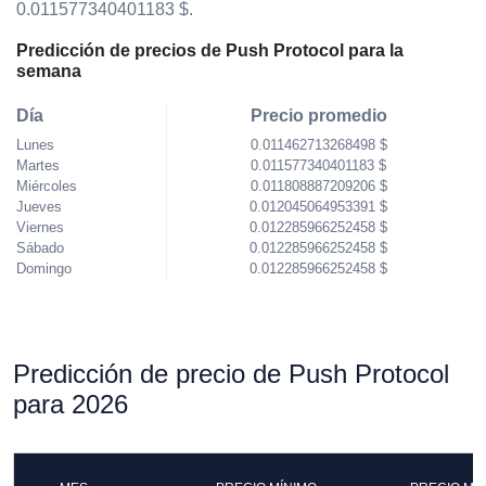
0.011577340401183 $.
Predicción de precios de Push Protocol para la
semana
Día
Precio promedio
Lunes
0.011462713268498 $
Martes
0.011577340401183 $
Miércoles
0.011808887209206 $
Jueves
0.012045064953391 $
Viernes
0.012285966252458 $
Sábado
0.012285966252458 $
Domingo
0.012285966252458 $
Predicción de precio de Push Protocol
para 2026