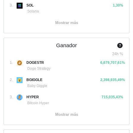
3.
SOL
1,30%
Solana
Mostrar más
Ganador
24h %
1.
DOGESTR
6,679,707,61%
Doge Strategy
2.
BGIGGLE
2,398,935,49%
Baby Giggle
3.
HYPER
715,035,43%
Bitcoin Hyper
Mostrar más