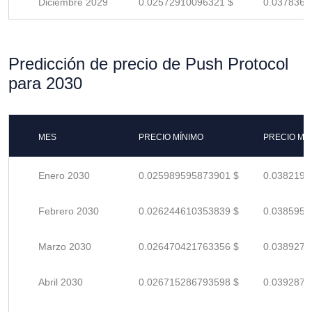
Diciembre 2029
0.02572910096321 $
0.0378369
Predicción de precio de Push Protocol
para 2030
MES
PRECIO MÍNIMO
PRECIO MÁ
Enero 2030
0.025989595873901 $
0.0382199
Febrero 2030
0.026244610353839 $
0.0385950
Marzo 2030
0.026470421763356 $
0.0389270
Abril 2030
0.026715286793598 $
0.0392871