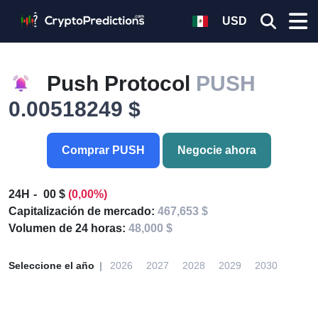
USD
Push Protocol
PUSH
0.00518249 $
Comprar PUSH
Negocie ahora
24H
00 $
(0,00%)
Capitalización de mercado:
467,653 $
Volumen de 24 horas:
48,000 $
Seleccione el año
2026
2027
2028
2029
2030