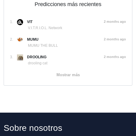
Predicciones más recientes
1.
VIT
2 months ago
V.I.T.R.I.O.L. Network
2.
MUMU
2 months ago
MUMU THE BULL
3.
DROOLING
2 months ago
drooling cat
Mostrar más
Sobre nosotros