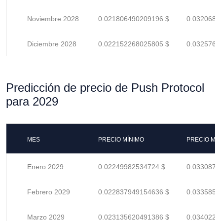
Noviembre 2028
0.021806490209196 $
0.0320683
Diciembre 2028
0.022152268025805 $
0.0325768
Predicción de precio de Push Protocol
para 2029
MES
PRECIO MÍNIMO
PRECIO MÁ
Enero 2029
0.02249982534724 $
0.0330879
Febrero 2029
0.022837949154636 $
0.0335852
Marzo 2029
0.023135620491386 $
0.0340229