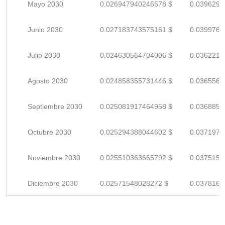
Mayo 2030
0.026947940246578 $
0.0396293
Junio 2030
0.027183743575161 $
0.0399760
Julio 2030
0.024630564704006 $
0.0362214
Agosto 2030
0.024858355731446 $
0.0365564
Septiembre 2030
0.025081917464958 $
0.0368851
Octubre 2030
0.025294388044602 $
0.0371976
Noviembre 2030
0.025510363665792 $
0.0375152
Diciembre 2030
0.02571548028272 $
0.0378168