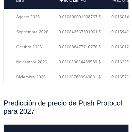
MES
PRECIO MÍNIMO
PRECIO MÁ
Agosto 2026
0.010890091908767 $
0.0160148
Septiembre 2026
0.010843667391061 $
0.0159465
Octubre 2026
0.010888477716776 $
0.0160124
Noviembre 2026
0.011033634488589 $
0.0162259
Diciembre 2026
0.011267800949631 $
0.0165702
Predicción de precio de Push Protocol
para 2027