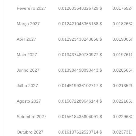
Fevereiro 2027
0.012003648326729 $
0.01765242
Março 2027
0.012421045365158 $
0.01826624
Abril 2027
0.012923438243856 $
0.01900505
Maio 2027
0.013437480730977 $
0.01976100
Junho 2027
0.013984490890443 $
0.02056542
Julho 2027
0.014519936102717 $
0.02135284
Agosto 2027
0.015072289646144 $
0.02216513
Setembro 2027
0.015618435604091 $
0.02296828
Outubro 2027
0.016137612520714 $
0.02373178