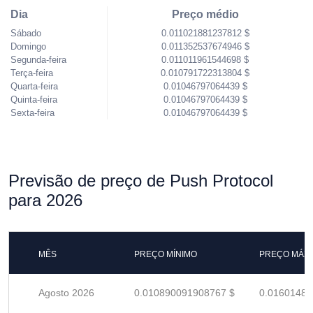
Dia
Preço médio
Sábado
0.011021881237812 $
Domingo
0.011352537674946 $
Segunda-feira
0.011011961544698 $
Terça-feira
0.010791722313804 $
Quarta-feira
0.01046797064439 $
Quinta-feira
0.01046797064439 $
Sexta-feira
0.01046797064439 $
Previsão de preço de Push Protocol
para 2026
MÊS
PREÇO MÍNIMO
PREÇO MÁX
Agosto 2026
0.010890091908767 $
0.01601484