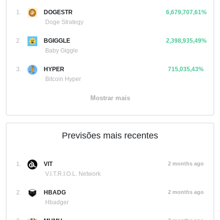
1.
DOGESTR
6,679,707,61%
Doge Strategy
2.
BGIGGLE
2,398,935,49%
Baby Giggle
3.
HYPER
715,035,43%
Bitcoin Hyper
Mostrar mais
Previsões mais recentes
1.
VIT
2 months ago
V.I.T.R.I.O.L. Network
2.
HBADG
2 months ago
Hbadger