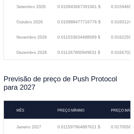
Setembro 2026
0.010843667391061 $
0.01594656
Outubro 2026
0.010888477716776 $
0.01601246
Novembro 2026
0.011033634488589 $
0.01622593
Dezembro 2026
0.011267800949631 $
0.01657029
Previsão de preço de Push Protocol
para 2027
MÊS
PREÇO MÍNIMO
PREÇO MÁX
Janeiro 2027
0.011597964887621 $
0.01705583