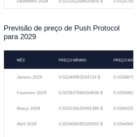
Dezembro 2028
0.022152268025805 $
0.03257686
Previsão de preço de Push Protocol
para 2029
MÊS
PREÇO MÍNIMO
PREÇO MÁX
Janeiro 2029
0.02249982534724 $
0.03308797
Fevereiro 2029
0.022837949154636 $
0.03358521
Março 2029
0.023135620491386 $
0.03402297
Abril 2029
0.023456595326593 $
0.03449499