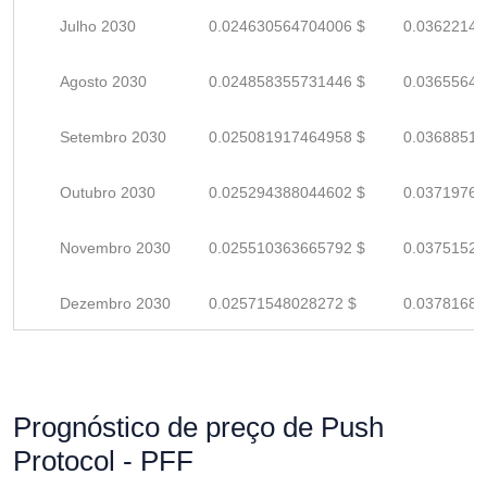
Julho 2030
0.024630564704006 $
0.03622141
Agosto 2030
0.024858355731446 $
0.03655640
Setembro 2030
0.025081917464958 $
0.03688517
Outubro 2030
0.025294388044602 $
0.03719762
Novembro 2030
0.025510363665792 $
0.03751524
Dezembro 2030
0.02571548028272 $
0.03781688
Prognóstico de preço de Push
Protocol - PFF