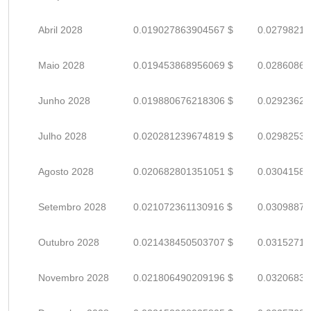
Abril 2028
0.019027863904567 $
0.02798215
Maio 2028
0.019453868956069 $
0.02860863
Junho 2028
0.019880676218306 $
0.02923628
Julho 2028
0.020281239674819 $
0.02982535
Agosto 2028
0.020682801351051 $
0.03041588
Setembro 2028
0.021072361130916 $
0.03098876
Outubro 2028
0.021438450503707 $
0.03152713
Novembro 2028
0.021806490209196 $
0.03206836