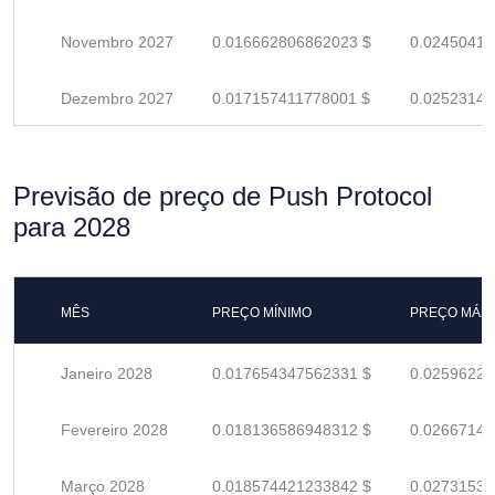
Novembro 2027
0.016662806862023 $
0.02450412
Dezembro 2027
0.017157411778001 $
0.02523148
Previsão de preço de Push Protocol
para 2028
MÊS
PREÇO MÍNIMO
PREÇO MÁX
Janeiro 2028
0.017654347562331 $
0.02596227
Fevereiro 2028
0.018136586948312 $
0.02667145
Março 2028
0.018574421233842 $
0.02731532