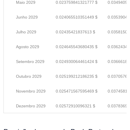
Maio 2029
0.023759841321777 $
0.03494094
Junho 2029
0.024065510351449 $
0.03539045
Julho 2029
0.02435421837613 $
0.03581502
Agosto 2029
0.024645543680435 $
0.03624344
Setembro 2029
0.024930064461424 $
0.03666185
Outubro 2029
0.025199212186235 $
0.03705766
Novembro 2029
0.025471567595469 $
0.03745818
Dezembro 2029
0.02572910096321 $
0.03783691