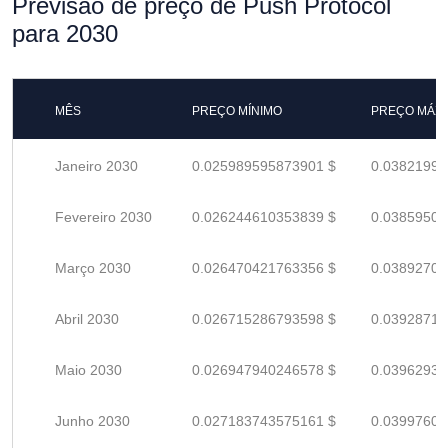
Previsão de preço de Push Protocol
para 2030
MÊS
PREÇO MÍNIMO
PREÇO MÁX
Janeiro 2030
0.025989595873901 $
0.03821999
Fevereiro 2030
0.026244610353839 $
0.03859501
Março 2030
0.026470421763356 $
0.03892709
Abril 2030
0.026715286793598 $
0.03928718
Maio 2030
0.026947940246578 $
0.03962932
Junho 2030
0.027183743575161 $
0.03997609