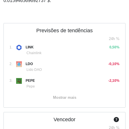
0.015946569692737 $.
Previsões de tendências
24h %
1.
LINK
0,50%
Chainlink
2.
LDO
-0,10%
Lido DAO
3.
PEPE
-2,10%
Pepe
Mostrar mais
Vencedor
24h %