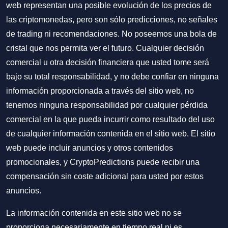
web representan una posible evolución de los precios de
las criptomonedas, pero son sólo predicciones, no señales
de trading ni recomendaciones. No poseemos una bola de
cristal que nos permita ver el futuro. Cualquier decisión
comercial u otra decisión financiera que usted tome será
bajo su total responsabilidad, y no debe confiar en ninguna
información proporcionada a través del sitio web, no
tenemos ninguna responsabilidad por cualquier pérdida
comercial en la que pueda incurrir como resultado del uso
de cualquier información contenida en el sitio web. El sitio
web puede incluir anuncios y otros contenidos
promocionales, y CryptoPredictions puede recibir una
compensación sin coste adicional para usted por estos
anuncios.
La información contenida en este sitio web no se
proporciona necesariamente en tiempo real ni es