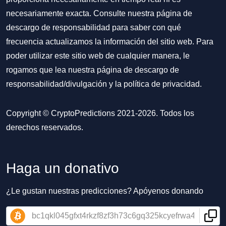
necesariamente exacta. Consulte nuestra página de
descargo de responsabilidad para saber con qué
frecuencia actualizamos la información del sitio web. Para
poder utilizar este sitio web de cualquier manera, le
rogamos que lea nuestra
página de descargo de
responsabilidad/divulgación
y la
política de privacidad
.
Copyright © CryptoPredictions 2021-2026. Todos los
derechos reservados.
Haga un donativo
¿Le gustan nuestras predicciones? Apóyenos donando