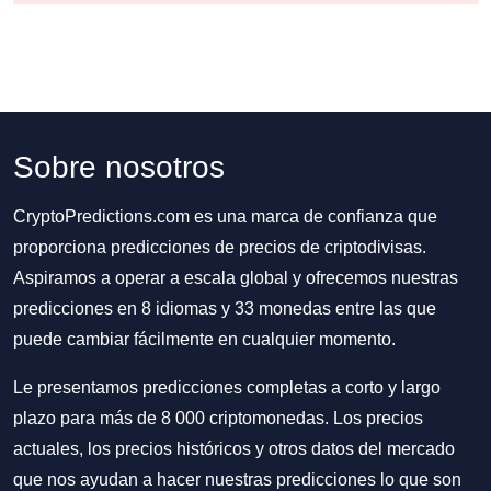
Sobre nosotros
CryptoPredictions.com es una marca de confianza que
proporciona predicciones de precios de criptodivisas.
Aspiramos a operar a escala global y ofrecemos nuestras
predicciones en 8 idiomas y 33 monedas entre las que
puede cambiar fácilmente en cualquier momento.
Le presentamos predicciones completas a corto y largo
plazo para más de 8 000 criptomonedas. Los precios
actuales, los precios históricos y otros datos del mercado
que nos ayudan a hacer nuestras predicciones lo que son