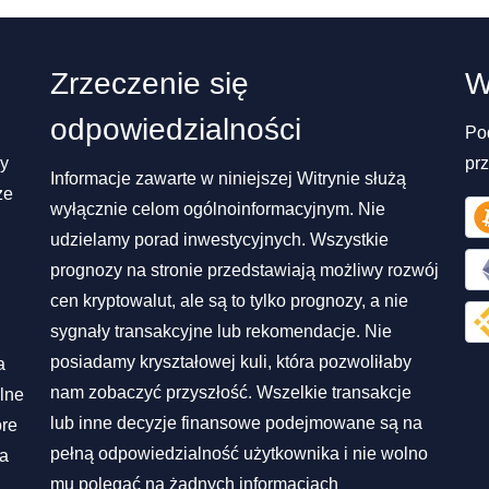
Zrzeczenie się
W
odpowiedzialności
Po
my
pr
Informacje zawarte w niniejszej Witrynie służą
ze
wyłącznie celom ogólnoinformacyjnym. Nie
udzielamy porad inwestycyjnych. Wszystkie
prognozy na stronie przedstawiają możliwy rozwój
cen kryptowalut, ale są to tylko prognozy, a nie
sygnały transakcyjne lub rekomendacje. Nie
posiadamy kryształowej kuli, która pozwoliłaby
a
nam zobaczyć przyszłość. Wszelkie transakcje
lne
lub inne decyzje finansowe podejmowane są na
óre
pełną odpowiedzialność użytkownika i nie wolno
na
mu polegać na żadnych informacjach