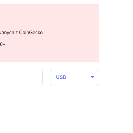
owanych z CoinGecko
00+.
USD