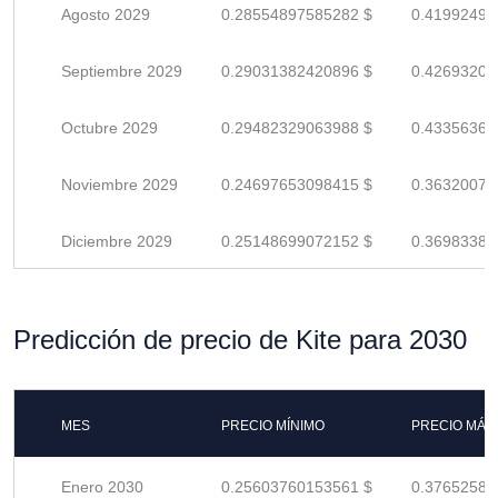
Agosto 2029
0.28554897585282 $
0.41992496
Septiembre 2029
0.29031382420896 $
0.42693209
Octubre 2029
0.29482329063988 $
0.43356366
Noviembre 2029
0.24697653098415 $
0.36320078
Diciembre 2029
0.25148699072152 $
0.36983380
Predicción de precio de Kite para 2030
MES
PRECIO MÍNIMO
PRECIO MÁX
Enero 2030
0.25603760153561 $
0.37652588