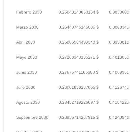
Febrero 2030
0.26048140853164 $
0.38306089
Marzo 2030
0.26440746145035 $
0.38883450
Abril 2030
0.26865564499343 $
0.39508183
Mayo 2030
0.27268340135271 $
0.40100500
Junio 2030
0.27675741166508 $
0.40699619
Julio 2030
0.28061838237065 $
0.41267409
Agosto 2030
0.28452719226897 $
0.41842234
Septiembre 2030
0.28835714287915 $
0.42405462