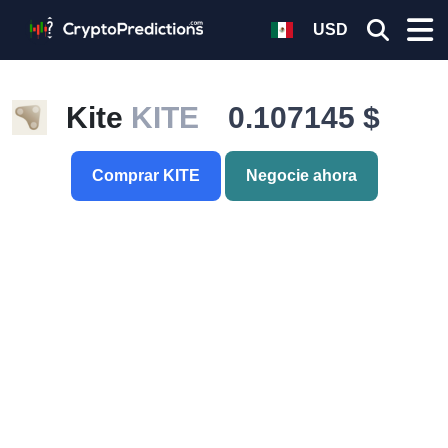
USD
Kite
KITE
0.107145 $
Comprar KITE
Negocie ahora