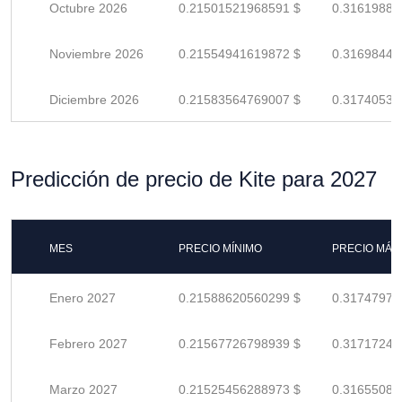
Octubre 2026
0.21501521968591 $
0.31619885
Noviembre 2026
0.21554941619872 $
0.31698443
Diciembre 2026
0.21583564769007 $
0.31740536
Predicción de precio de Kite para 2027
MES
PRECIO MÍNIMO
PRECIO MÁX
Enero 2027
0.21588620560299 $
0.31747971
Febrero 2027
0.21567726798939 $
0.31717245
Marzo 2027
0.21525456288973 $
0.31655082