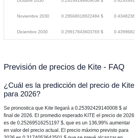
Octubre 2030
0.29199144409036 $
0.42939918
Noviembre 2030
0.29568018922484 $
0.43482380
Diciembre 2030
0.29917843603769 $
0.43996828
Previsión de precios de Kite - FAQ
¿Cuál es la predicción del precio de Kite
para 2026?
Se pronostica que Kite llegará a 0.25392429140008 $ al
final de 2026. El promedio esperado KITE el precio de 2026
es de 0.25269516251197 $, que es un 136,99% aumentar
en valor del precio actual. El precio máximo previsto para
2026 es 0.3174053642501 $ que se prevé alcanzar en