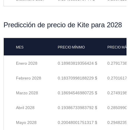
Predicción de precio de Kite para 2028
MES
PRECIO MÍNIMO
PRECIO MÁX
Enero 2028
0.18983819356424 $
0.27917381
Febrero 2028
0.18370998188229 $
0.27016173
Marzo 2028
0.18694546980725 $
0.27491980
Abril 2028
0.19386733983792 $
0.28509902
Mayo 2028
0.20048001751317 $
0.29482355