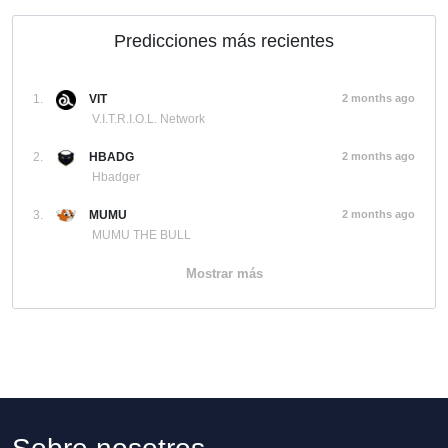
Predicciones más recientes
1.
VIT
2 months ago
V.I.T.R.I.O.L. Network
2.
HBADG
2 months ago
Hbadger
3.
MUMU
2 months ago
MUMU THE BULL
Mostrar más