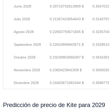
Junio 2028
0.20719732613909 $
0.30470195
Julio 2028
0.21357423054643 $
0.31407975
Agosto 2028
0.22002793671605 $
0.32357049
Septiembre 2028
0.22633896843571 $
0.33285142
Octubre 2028
0.23230853066397 $
0.34163019
Noviembre 2028
0.2383423841939 $
0.35050350
Diciembre 2028
0.24403671081944 $
0.35887751
Predicción de precio de Kite para 2029