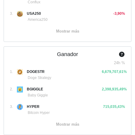
Conflux
3.
USA250
-3,90%
America250
Mostrar más
Ganador
24h %
1.
DOGESTR
6,679,707,61%
Doge Strategy
2.
BGIGGLE
2,398,935,49%
Baby Giggle
3.
HYPER
715,035,43%
Bitcoin Hyper
Mostrar más