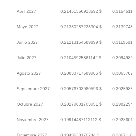
Abril 2027
0.21451356913592 $
0.31546113
Mayo 2027
0.21350287225304 $
0.31397481
Junio 2027
0.21213154589899 $
0.31195815
Julio 2027
0.21045925861142 $
0.30949890
Agosto 2027
0.20833717689965 $
0.30637820
Septiembre 2027
0.20576703980596 $
0.30259858
Octubre 2027
0.20279601703951 $
0.29822943
Noviembre 2027
0.19914487112112 $
0.29286010
Diciembre 2027
0.1949639170744 $
0.28671164