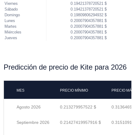
Viernes
0.19421378720521 $
Sábado
0.19421378720521 $
Domingo
0.19809806294932 $
Lunes
0.20007904357881 $
Martes
0.20007904357881 $
Miércoles
0.20007904357881 $
Jueves
0.20007904357881 $
Predicción de precio de Kite para 2026
MES
PRECIO MÍNIMO
PRECIO MÁX
Agosto 2026
0.213279957522 $
0.31364699
Septiembre 2026
0.21427419957916 $
0.31510911