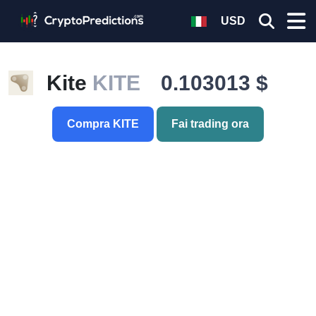
USD
Kite
KITE
0.103013 $
Compra KITE
Fai trading ora