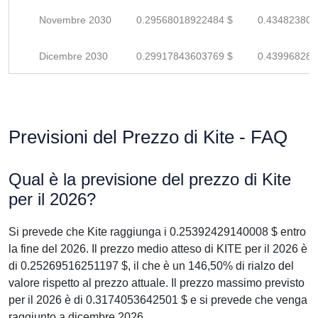
Novembre 2030
0.29568018922484 $
0.434823807
Dicembre 2030
0.29917843603769 $
0.439968288
Previsioni del Prezzo di Kite - FAQ
Qual è la previsione del prezzo di Kite
per il 2026?
Si prevede che Kite raggiunga i 0.25392429140008 $ entro
la fine del 2026. Il prezzo medio atteso di KITE per il 2026 è
di 0.25269516251197 $, il che è un 146,50% di rialzo del
valore rispetto al prezzo attuale. Il prezzo massimo previsto
per il 2026 è di 0.3174053642501 $ e si prevede che venga
raggiunto a dicembre 2026.