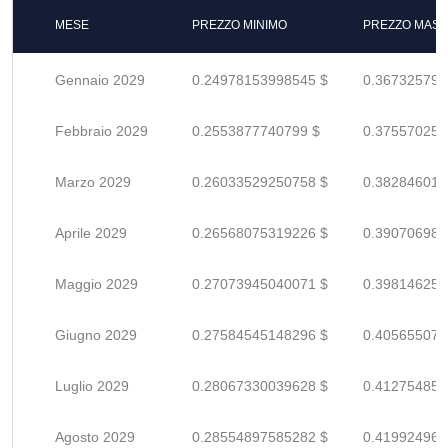
MESE
PREZZO MINIMO
PREZZO MASS
Gennaio 2029
0.24978153998545 $
0.367325794
Febbraio 2029
0.2553877740799 $
0.375570255
Marzo 2029
0.26033529250758 $
0.382846018
Aprile 2029
0.26568075319226 $
0.390706989
Maggio 2029
0.27073945040071 $
0.398146250
Giugno 2029
0.27584545148296 $
0.405655075
Luglio 2029
0.28067330039628 $
0.412754853
Agosto 2029
0.28554897585282 $
0.419924964