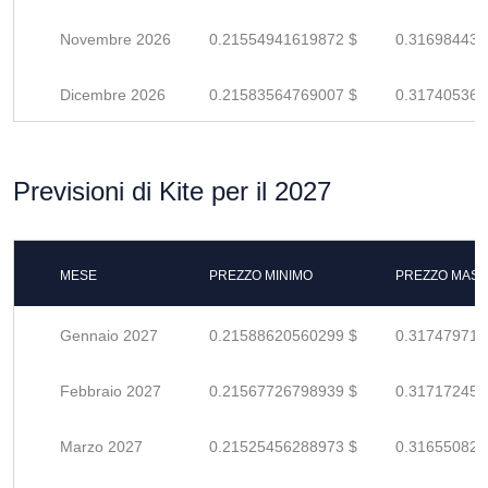
Novembre 2026
0.21554941619872 $
0.316984435
Dicembre 2026
0.21583564769007 $
0.317405364
Previsioni di Kite per il 2027
MESE
PREZZO MINIMO
PREZZO MASS
Gennaio 2027
0.21588620560299 $
0.317479714
Febbraio 2027
0.21567726798939 $
0.317172452
Marzo 2027
0.21525456288973 $
0.316550827