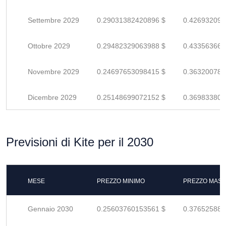
Settembre 2029
0.29031382420896 $
0.426932094
Ottobre 2029
0.29482329063988 $
0.433563662
Novembre 2029
0.24697653098415 $
0.363200780
Dicembre 2029
0.25148699072152 $
0.369833809
Previsioni di Kite per il 2030
MESE
PREZZO MINIMO
PREZZO MASS
Gennaio 2030
0.25603760153561 $
0.376525884