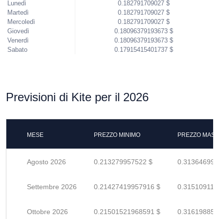
Lunedì
0.182791709027 $
Martedì
0.182791709027 $
Mercoledì
0.182791709027 $
Giovedì
0.18096379193673 $
Venerdì
0.18096379193673 $
Sabato
0.17915415401737 $
Previsioni di Kite per il 2026
MESE
PREZZO MINIMO
PREZZO MASS
Agosto 2026
0.213279957522 $
0.313646996
Settembre 2026
0.21427419957916 $
0.315109117
Ottobre 2026
0.21501521968591 $
0.316198852