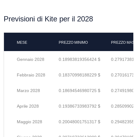
Previsioni di Kite per il 2028
MESE
PREZZO MINIMO
PREZZO MASS
Gennaio 2028
0.18983819356424 $
0.279173814
Febbraio 2028
0.18370998188229 $
0.270161738
Marzo 2028
0.18694546980725 $
0.274919808
Aprile 2028
0.19386733983792 $
0.285099029
Maggio 2028
0.20048001751317 $
0.294823555