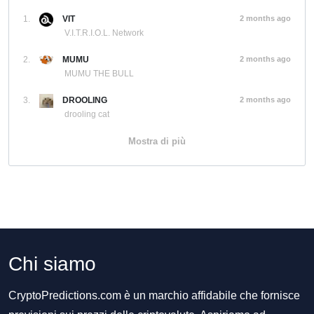
1.
VIT
2 months ago
V.I.T.R.I.O.L. Network
2.
MUMU
2 months ago
MUMU THE BULL
3.
DROOLING
2 months ago
drooling cat
Mostra di più
Chi siamo
CryptoPredictions.com è un marchio affidabile che fornisce