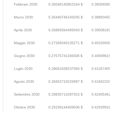
Febbraio 2030
0.26048140853164 $
0.383060894
Marzo 2030
0.26440746145035 $
0.388834502
Aprile 2030
0.26865564499343 $
0.395081830
Maggio 2030
0.27268340135271 $
0.401005001
Giugno 2030
0.27675741166508 $
0.406996193
Luglio 2030
0.28061838237065 $
0.412674091
Agosto 2030
0.28452719226897 $
0.418422341
Settembre 2030
0.28835714287915 $
0.424054621
Ottobre 2030
0.29199144409036 $
0.429399182