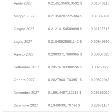
Aprile 2027
0.21451356913592 $
0.315461131
Maggio 2027
0.21350287225304 $
0.313974812
Giugno 2027
0.21213154589899 $
0.311958155
Luglio 2027
0.21045925861142 $
0.309498909
Agosto 2027
0.20833717689965 $
0.306378201
Settembre 2027
0.20576703980596 $
0.302598587
Ottobre 2027
0.20279601703951 $
0.298229436
Novembre 2027
0.19914487112112 $
0.292860104
Dicembre 2027
0.1949639170744 $
0.286711642