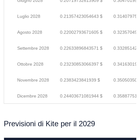
Giugno 2028
0.20719732613909 $
0.304701950
Luglio 2028
0.21357423054643 $
0.314079750
Agosto 2028
0.22002793671605 $
0.323570495
Settembre 2028
0.22633896843571 $
0.332851424
Ottobre 2028
0.23230853066397 $
0.341630192
Novembre 2028
0.2383423841939 $
0.350503506
Dicembre 2028
0.24403671081944 $
0.358877515
Previsioni di Kite per il 2029