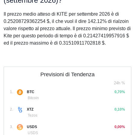
(settembre 2026)?
Il prezzo medio atteso di KITE per settembre 2026 è di
0.25208729362254 $, il che vuol il dire 142.12% di rialzoin
valore rispetto al prezzo attuale. Il prezzo minimo previsto di
Kite per questo periodo di tempo è di 0.21427419957916 $
ed il prezzo massimo è di 0.31510911702818 $.
Previsioni di Tendenza
24h %
1.
BTC
0,70%
Bitcoin
2.
XTZ
0,10%
Tezos
3.
USDS
0,00%
USDS