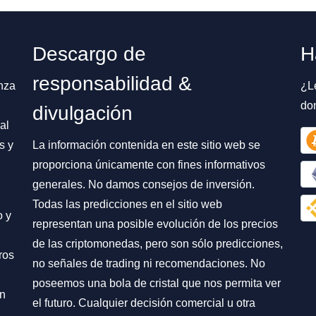
Descargo de
H
responsabilidad &
nza
¿L
do
divulgación
al
s y
La información contenida en este sitio web se
proporciona únicamente con fines informativos
generales. No damos consejos de inversión.
Todas las predicciones en el sitio web
o y
representan una posible evolución de los precios
de las criptomonedas, pero son sólo predicciones,
ros
no señales de trading ni recomendaciones. No
poseemos una bola de cristal que nos permita ver
on
el futuro. Cualquier decisión comercial u otra