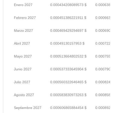
Enero 2027
0.000434208089573 $
0.0006385
Febrero 2027
0.000451386221911 $
0.0006638
Marzo 2027
0.000469429294697 $
0.0006903
Abril 2027
0.00049130157953 $
0.0007225
Mayo 2027
0.000513664802532 $
0.0007553
Junio 2027
0.000537333645904 $
0.0007901
Julio 2027
0.000560322646465 $
0.0008240
Agosto 2027
0.000583830973263 $
0.0008585
Septiembre 2027
0.000606865884454 $
0.0008924