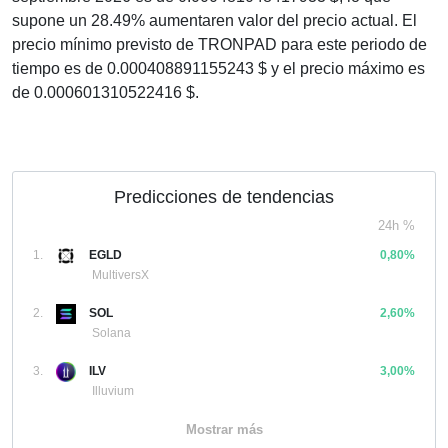
supone un 28.49% aumentaren valor del precio actual. El
precio mínimo previsto de TRONPAD para este periodo de
tiempo es de 0.000408891155243 $ y el precio máximo es
de 0.000601310522416 $.
Predicciones de tendencias
24h %
1.
EGLD
0,80%
MultiversX
2.
SOL
2,60%
Solana
3.
ILV
3,00%
Illuvium
Mostrar más