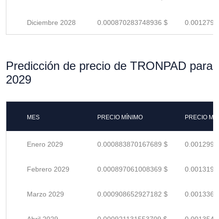
Diciembre 2028
0.000870283748936 $
0.0012798
Predicción de precio de TRONPAD para
2029
MES
PRECIO MÍNIMO
PRECIO MÁ
Enero 2029
0.000883870167689 $
0.0012998
Febrero 2029
0.000897061008369 $
0.0013192
Marzo 2029
0.000908652927182 $
0.0013362