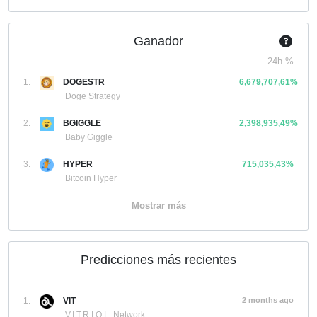
Ganador
24h %
1.
DOGESTR
6,679,707,61%
Doge Strategy
2.
BGIGGLE
2,398,935,49%
Baby Giggle
3.
HYPER
715,035,43%
Bitcoin Hyper
Mostrar más
Predicciones más recientes
1.
VIT
2 months ago
V.I.T.R.I.O.L. Network