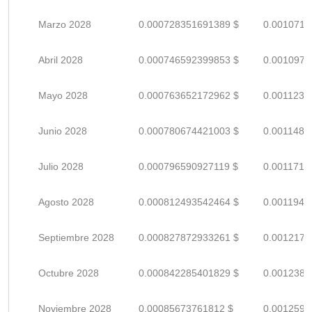
Marzo 2028
0.000728351691389 $
0.0010711
Abril 2028
0.000746592399853 $
0.0010979
Mayo 2028
0.000763652172962 $
0.0011230
Junio 2028
0.000780674421003 $
0.0011480
Julio 2028
0.000796590927119 $
0.0011714
Agosto 2028
0.000812493542464 $
0.0011948
Septiembre 2028
0.000827872933261 $
0.0012174
Octubre 2028
0.000842285401829 $
0.0012386
Noviembre 2028
0.00085673761812 $
0.0012599