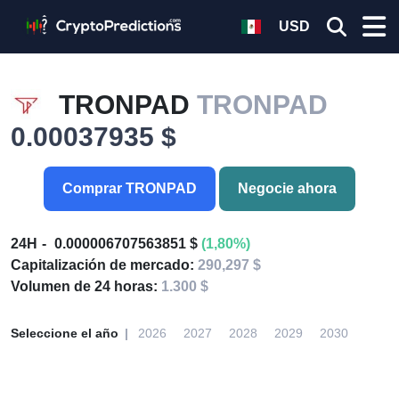
USD
TRONPAD
TRONPAD
0.00037935 $
Comprar TRONPAD
Negocie ahora
24H
0.000006707563851 $
(1,80%)
Capitalización de mercado:
290,297 $
Volumen de 24 horas:
1.300 $
Seleccione el año
2026
2027
2028
2029
2030