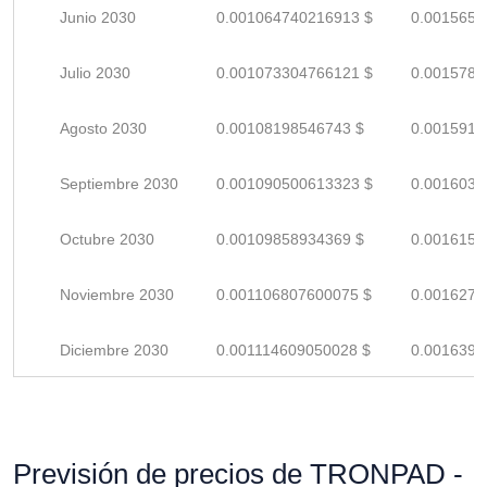
Junio 2030
0.001064740216913 $
0.0015657
Julio 2030
0.001073304766121 $
0.0015783
Agosto 2030
0.00108198546743 $
0.0015911
Septiembre 2030
0.001090500613323 $
0.0016036
Octubre 2030
0.00109858934369 $
0.0016155
Noviembre 2030
0.001106807600075 $
0.0016276
Diciembre 2030
0.001114609050028 $
0.0016391
Previsión de precios de TRONPAD -