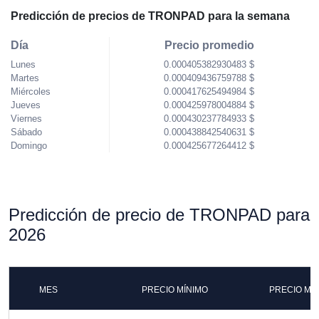
Predicción de precios de TRONPAD para la semana
Día
Precio promedio
Lunes
0.000405382930483 $
Martes
0.000409436759788 $
Miércoles
0.000417625494984 $
Jueves
0.000425978004884 $
Viernes
0.000430237784933 $
Sábado
0.000438842540631 $
Domingo
0.000425677264412 $
Predicción de precio de TRONPAD para
2026
MES
PRECIO MÍNIMO
PRECIO MÁ