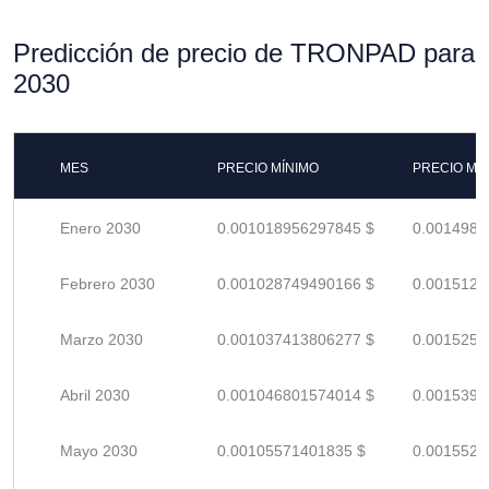
Predicción de precio de TRONPAD para
2030
MES
PRECIO MÍNIMO
PRECIO MÁ
Enero 2030
0.001018956297845 $
0.0014984
Febrero 2030
0.001028749490166 $
0.0015128
Marzo 2030
0.001037413806277 $
0.0015256
Abril 2030
0.001046801574014 $
0.0015394
Mayo 2030
0.00105571401835 $
0.0015525