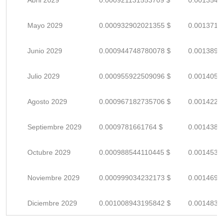
Abril 2029
0.000921131553709 $
0.0013546
Mayo 2029
0.000932902021355 $
0.0013719
Junio 2029
0.000944748780078 $
0.0013893
Julio 2029
0.000955922509096 $
0.0014057
Agosto 2029
0.000967182735706 $
0.0014223
Septiembre 2029
0.0009781661764 $
0.0014384
Octubre 2029
0.000988544110445 $
0.0014537
Noviembre 2029
0.000999034232173 $
0.0014691
Diciembre 2029
0.001008943195842 $
0.0014837