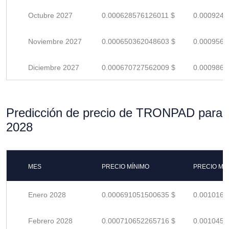
Octubre 2027
0.000628576126011 $
0.0009243
Noviembre 2027
0.000650362048603 $
0.0009564
Diciembre 2027
0.000670727562009 $
0.0009863
Predicción de precio de TRONPAD para
2028
MES
PRECIO MÍNIMO
PRECIO MÁ
Enero 2028
0.000691051500635 $
0.0010162
Febrero 2028
0.000710652265716 $
0.0010450