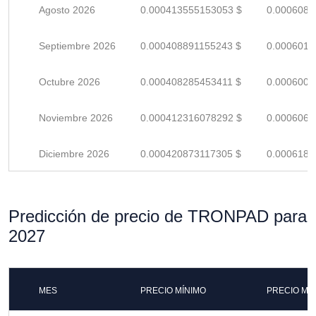
Agosto 2026
0.000413555153053 $
0.0006081
Septiembre 2026
0.000408891155243 $
0.0006013
Octubre 2026
0.000408285453411 $
0.0006004
Noviembre 2026
0.000412316078292 $
0.0006063
Diciembre 2026
0.000420873117305 $
0.0006189
Predicción de precio de TRONPAD para
2027
MES
PRECIO MÍNIMO
PRECIO MÁ