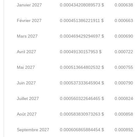
Janvier 2027
0.000434208089573 $
0.0006385
Février 2027
0.000451386221911 $
0.0006638
Mars 2027
0.000469429294697 $
0.0006903
Avril 2027
0.00049130157953 $
0.0007225
Mai 2027
0.000513664802532 $
0.0007553
Juin 2027
0.000537333645904 $
0.0007901
Juillet 2027
0.000560322646465 $
0.0008240
Août 2027
0.000583830973263 $
0.0008585
Septembre 2027
0.000606865884454 $
0.0008924