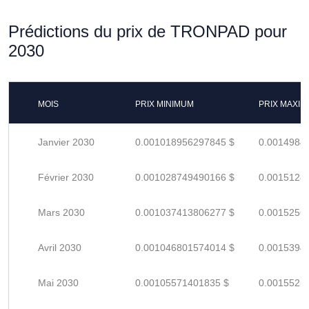
Prédictions du prix de TRONPAD pour
2030
MOIS
PRIX MINIMUM
PRIX MAXI
Janvier 2030
0.001018956297845 $
0.0014984
Février 2030
0.001028749490166 $
0.0015128
Mars 2030
0.001037413806277 $
0.0015256
Avril 2030
0.001046801574014 $
0.0015394
Mai 2030
0.00105571401835 $
0.0015525