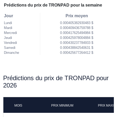
Prédictions du prix de TRONPAD pour la semaine
Jour
Prix moyen
Lundi
0.000405382930483 $
Mardi
0.000409436759788 $
Mercredi
0.000417625494984 $
Jeudi
0.000425978004884 $
Vendredi
0.000430237784933 $
Samedi
0.000438842540631 $
Dimanche
0.000425677264412 $
Prédictions du prix de TRONPAD pour
2026
MOIS
PRIX MINIMUM
PRIX MAXI