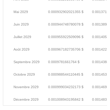
Mai 2029
0.000932902021355 $
0.0013719
Juin 2029
0.000944748780078 $
0.0013893
Juillet 2029
0.000955922509096 $
0.0014057
Août 2029
0.000967182735706 $
0.0014223
Septembre 2029
0.0009781661764 $
0.0014384
Octobre 2029
0.000988544110445 $
0.0014537
Novembre 2029
0.000999034232173 $
0.0014691
Décembre 2029
0.001008943195842 $
0.0014837