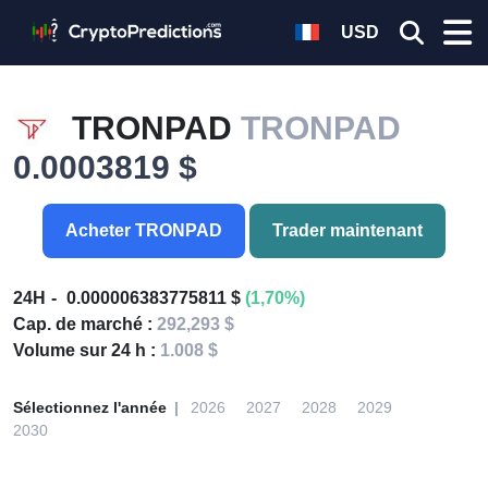
USD
TRONPAD
TRONPAD
0.0003819 $
Acheter TRONPAD
Trader maintenant
24H
0.000006383775811 $
(1,70%)
Cap. de marché :
292,293 $
Volume sur 24 h :
1.008 $
Sélectionnez l'année
2026
2027
2028
2029
2030