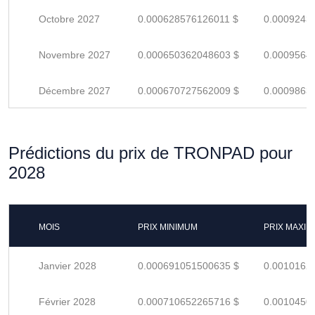
Octobre 2027
0.000628576126011 $
0.0009243
Novembre 2027
0.000650362048603 $
0.0009564
Décembre 2027
0.000670727562009 $
0.0009863
Prédictions du prix de TRONPAD pour
2028
MOIS
PRIX MINIMUM
PRIX MAXI
Janvier 2028
0.000691051500635 $
0.0010162
Février 2028
0.000710652265716 $
0.0010450