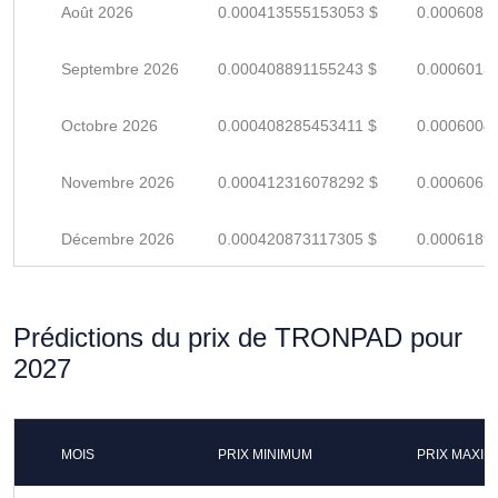
Août 2026
0.000413555153053 $
0.0006081
Septembre 2026
0.000408891155243 $
0.0006013
Octobre 2026
0.000408285453411 $
0.0006004
Novembre 2026
0.000412316078292 $
0.0006063
Décembre 2026
0.000420873117305 $
0.0006189
Prédictions du prix de TRONPAD pour
2027
MOIS
PRIX MINIMUM
PRIX MAXI