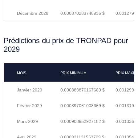
Décembre 2028
0.000870283748936 $
0.0012798
Prédictions du prix de TRONPAD pour
2029
MOIS
PRIX MINIMUM
PRIX MAXI
Janvier 2029
0.000883870167689 $
0.0012998
Février 2029
0.000897061008369 $
0.0013192
Mars 2029
0.000908652927182 $
0.0013362
Avril 2029
0.000921131553709 $
0.0013546