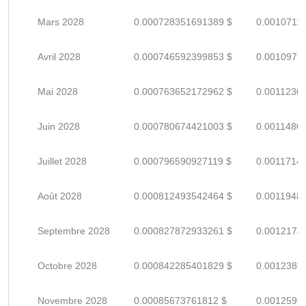
Mars 2028
0.000728351691389 $
0.0010711
Avril 2028
0.000746592399853 $
0.0010979
Mai 2028
0.000763652172962 $
0.0011230
Juin 2028
0.000780674421003 $
0.0011480
Juillet 2028
0.000796590927119 $
0.0011714
Août 2028
0.000812493542464 $
0.0011948
Septembre 2028
0.000827872933261 $
0.0012174
Octobre 2028
0.000842285401829 $
0.0012386
Novembre 2028
0.00085673761812 $
0.0012599