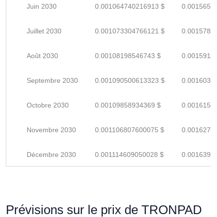
Juin 2030
0.001064740216913 $
0.0015657
Juillet 2030
0.001073304766121 $
0.0015783
Août 2030
0.00108198546743 $
0.0015911
Septembre 2030
0.001090500613323 $
0.0016036
Octobre 2030
0.00109858934369 $
0.0016155
Novembre 2030
0.001106807600075 $
0.0016276
Décembre 2030
0.001114609050028 $
0.0016391
Prévisions sur le prix de TRONPAD