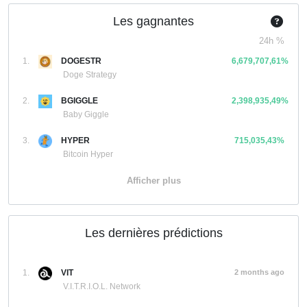
Les gagnantes
24h %
1.
DOGESTR
6,679,707,61%
Doge Strategy
2.
BGIGGLE
2,398,935,49%
Baby Giggle
3.
HYPER
715,035,43%
Bitcoin Hyper
Afficher plus
Les dernières prédictions
1.
VIT
2 months ago
V.I.T.R.I.O.L. Network